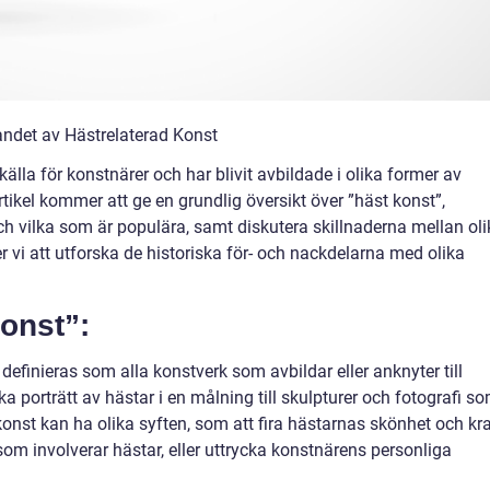
andet av Hästrelaterad Konst
källa för konstnärer och har blivit avbildade i olika former av
tikel kommer att ge en grundlig översikt över ”häst konst”,
ch vilka som är populära, samt diskutera skillnaderna mellan oli
 vi att utforska de historiska för- och nackdelarna med olika
onst”:
efinieras som alla konstverk som avbildar eller anknyter till
ska porträtt av hästar i en målning till skulpturer och fotografi s
konst kan ha olika syften, som att fira hästarnas skönhet och kra
 involverar hästar, eller uttrycka konstnärens personliga