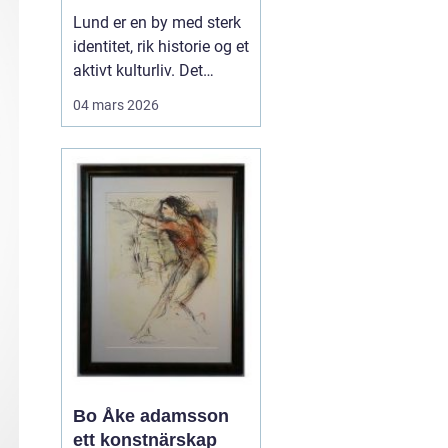
levende
Lund er en by med sterk
universitetsby
identitet, rik historie og et
aktivt kulturliv. Det
merkes også i måten
04 mars 2026
folk jobber med bilder.
Her finnes alt fra
kunstneriske portretter
og reklamebilder til
landbruksfoto og
dokumentasjon av
forskning. Når bedrifter,
instit...
Bo Åke adamsson
ett konstnärskap