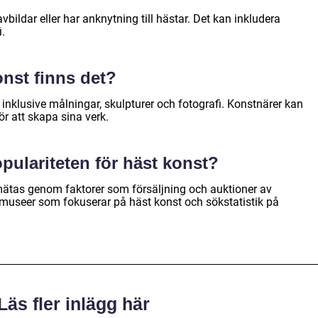
bildar eller har anknytning till hästar. Det kan inkludera
i.
onst finns det?
, inklusive målningar, skulpturer och fotografi. Konstnärer kan
ör att skapa sina verk.
ulariteten för häst konst?
mätas genom faktorer som försäljning och auktioner av
h museer som fokuserar på häst konst och sökstatistik på
Läs fler inlägg här