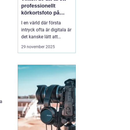
professionellt
körkortsfoto på
Östermalm
I en värld där första
intryck ofta är digitala är
det kanske lätt att
glömma bort vikten av
29 november 2025
ett välgjort körkortsfoto.
Ändå är detta lilla foto
en viktig del av vår
identitet. Ett k&o...
la