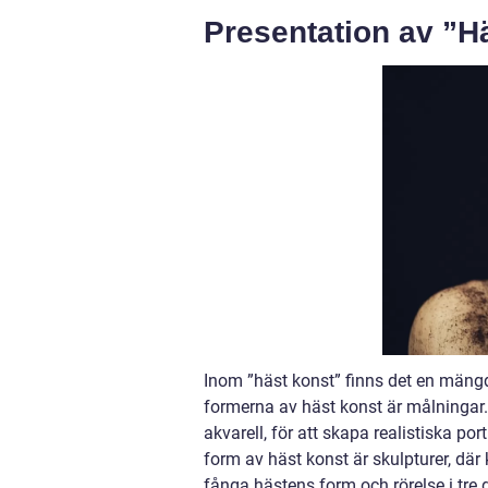
Presentation av ”H
Inom ”häst konst” finns det en mängd 
formerna av häst konst är målningar. 
akvarell, för att skapa realistiska po
form av häst konst är skulpturer, där 
fånga hästens form och rörelse i tre d