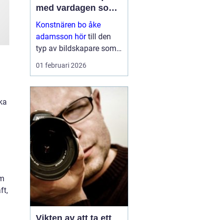
med vardagen som
scen
Konstnären bo åke
adamsson hör
till den
typ av bildskapare som
ofta upptäcks av en
01 februari 2026
slump i ett skyltfönster, i
en mindre
galleriutställning eller
ka
bland hundratals namn i
en webbutik. När blicken
väl fastnar st...
om
ft,
Vikten av att ta ett