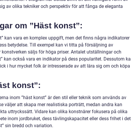
ig av olika tekniker och perspektiv för att fånga de eleganta
ngar om ”Häst konst”:
t” kan vara en komplex uppgift, men det finns några indikatorer
 betydelse. Till exempel kan vi titta på försäljning av
 konstverken säljs för höga priser. Antalet utställningar och
” kan också vara en indikator på dess popularitet. Dessutom k
lick i hur mycket folk är intresserade av att lära sig om och köpa
äst konst”:
rna inom ”häst konst” är den stil eller teknik som används av
e väljer att skapa mer realistiska porträtt, medan andra kan
ta uttryckssätt. Vidare kan olika konstnärer fokusera på olika
te inom jordbruket, dess tävlingskapacitet eller dess frihet i det
t” sin bredd och variation.