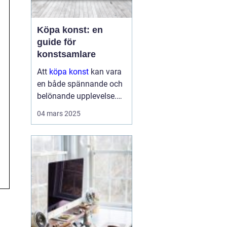
Köpa konst: en
guide för
konstsamlare
Att
köpa konst
kan vara
en både spännande och
belönande upplevelse.
Det handlar inte bara om
04 mars 2025
att förvärva ett fysiskt
objekt, utan också om
att investera i något som
u...