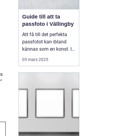
Guide till att ta
passfoto i Vällingby
Att få till det perfekta
passfotot kan ibland
kännas som en konst. I
Vällingby finns flera
05 mars 2025
alternativ för den som är
i behov av ett nytt
es
passfoto. Oavsett om
”
det handlar om att
förnya passet eller få till
rät...