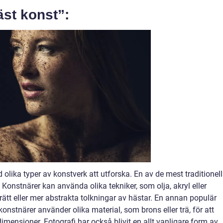
äst konst”:
olika typer av konstverk att utforska. En av de mest traditionel
Konstnärer kan använda olika tekniker, som olja, akryl eller
rträtt eller mer abstrakta tolkningar av hästar. En annan populär
konstnärer använder olika material, som brons eller trä, för att
imensioner. Fotografi har också blivit en allt vanligare form av