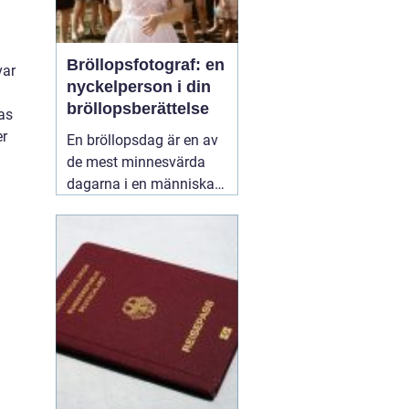
Bröllopsfotograf: en
var
nyckelperson i din
a
bröllopsberättelse
as
er
En bröllopsdag är en av
de mest minnesvärda
dagarna i en människas
liv. Det är en dag fylld
med kärlek, glädje och
känslosamma stunder
som man vill för evigt
bevara i minnet.
01
september 2025