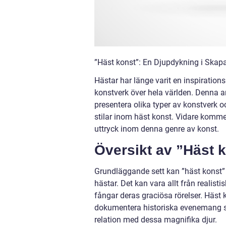
”Häst konst”: En Djupdykning i Skap
Hästar har länge varit en inspirations
konstverk över hela världen. Denna ar
presentera olika typer av konstverk o
stilar inom häst konst. Vidare kommer
uttryck inom denna genre av konst.
Översikt av ”Häst k
Grundläggande sett kan ”häst konst” d
hästar. Det kan vara allt från realisti
fångar deras graciösa rörelser. Häst 
dokumentera historiska evenemang som
relation med dessa magnifika djur.