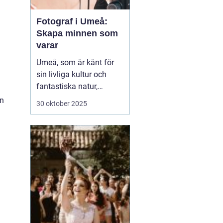
Fotograf i Umeå:
Skapa minnen som
varar
Umeå, som är känt för
sin livliga kultur och
fantastiska natur,
erbjuder många tillfällen
an
30 oktober 2025
för fotografering.
Oavsett om du är i
staden för att utforska
dess kulturella
evenemang eller de
vackra norrlands...