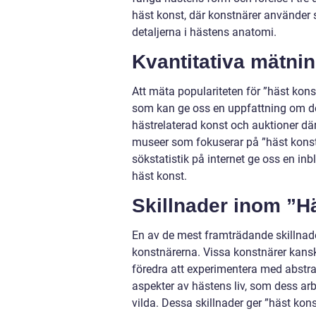
häst konst, där konstnärer använder s
detaljerna i hästens anatomi.
Kvantitativa mätni
Att mäta populariteten för ”häst kons
som kan ge oss en uppfattning om dess
hästrelaterad konst och auktioner där
museer som fokuserar på ”häst konst
sökstatistik på internet ge oss en inb
häst konst.
Skillnader inom ”H
En av de mest framträdande skillnade
konstnärerna. Vissa konstnärer kansk
föredra att experimentera med abstrak
aspekter av hästens liv, som dess arbe
vilda. Dessa skillnader ger ”häst kons