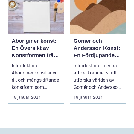
Aboriginer konst:
Gomér och
En Översikt av
Andersson Konst:
Konstformen från
En Fördjupande
Australiens
Översikt
Introduktion:
Introduktion: I denna
Urinvånare
Aboriginer konst är en
artikel kommer vi att
rik och mångskiftande
utforska världen av
konstform som
Gomér och Andersson
härstammar från
konst, dess olik...
18 januari 2024
18 januari 2024
Australiens...