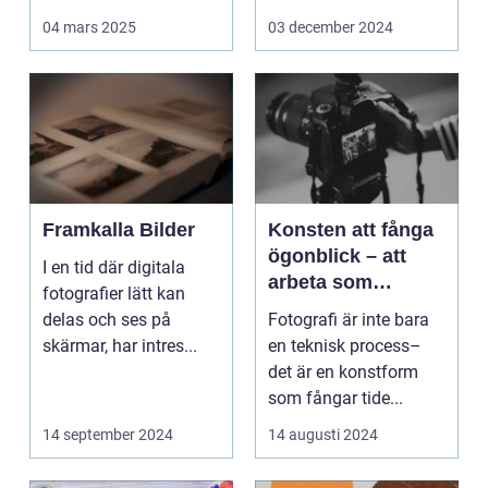
Det handlar...
arbetsmiljö s...
04 mars 2025
03 december 2024
Framkalla Bilder
Konsten att fånga
ögonblick – att
I en tid där digitala
arbeta som
fotografier lätt kan
fotograf i
delas och ses på
Fotografi är inte bara
Norrköping
skärmar, har intres...
en teknisk process–
det är en konstform
som fångar tide...
14 september 2024
14 augusti 2024