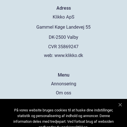
Adress
web:
www.klikko.dk
Menu
Annonsering
Om oss
Cookies
På vores website bruges cookies til at huske dine indstillinger,
Kontakta oss
statistik og personalisering af indhold og annoncer. Denne
Sitemap
information deles med tredjepart. Ved fortsat brug af websiden