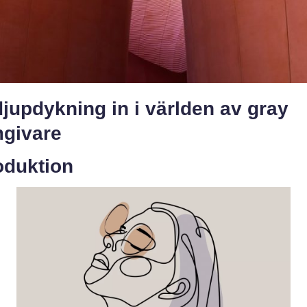
jupdykning in i världen av gray
mgivare
oduktion