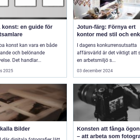
 konst: en guide för
Jotun-färg: Förnya ert
tsamlare
kontor med stil och enk
pa konst kan vara en både
I dagens konkurrensutsatta
ande och belönande
affärsvärld är det viktigt att
else. Det handlar...
en arbetsmiljö s...
s 2025
03 december 2024
alla Bilder
Konsten att fånga ögon
– att arbeta som fotogra
d där digitala fotografier lätt