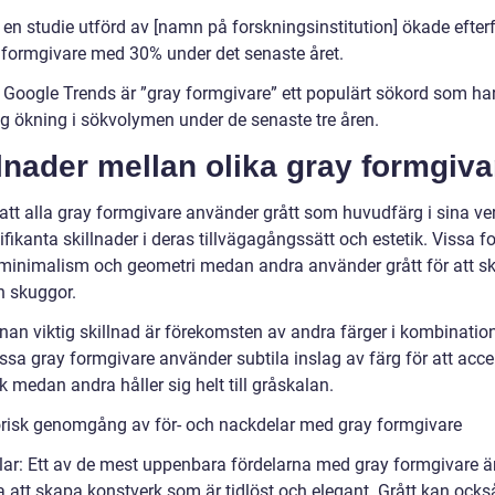
 en studie utförd av [namn på forskningsinstitution] ökade efter
 formgivare med 30% under det senaste året.
t Google Trends är ”gray formgivare” ett populärt sökord som har
ig ökning i sökvolymen under de senaste tre åren.
lnader mellan olika gray formgiva
att alla gray formgivare använder grått som huvudfärg i sina ver
ifikanta skillnader i deras tillvägagångssätt och estetik. Vissa f
minimalism och geometri medan andra använder grått för att s
h skuggor.
nan viktig skillnad är förekomsten av andra färger i kombinati
issa gray formgivare använder subtila inslag av färg för att acc
k medan andra håller sig helt till gråskalan.
orisk genomgång av för- och nackdelar med gray formgivare
lar: Ett av de mest uppenbara fördelarna med gray formgivare ä
 att skapa konstverk som är tidlöst och elegant. Grått kan ocks