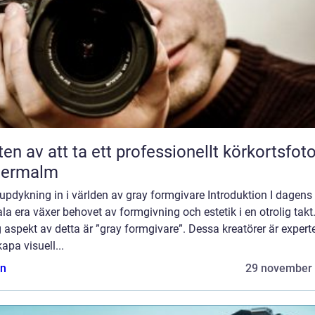
ten av att ta ett professionellt körkortsfot
termalm
updykning in i världen av gray formgivare Introduktion I dagens
ala era växer behovet av formgivning och estetik i en otrolig takt
g aspekt av detta är ”gray formgivare”. Dessa kreatörer är expert
kapa visuell...
n
29 november