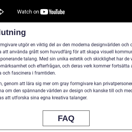
lutning
rmgivare utgör en viktig del av den moderna designvärlden och 
 att använda grått som huvudfärg för att skapa visuell kommu
mponerande talang. Med sin unika estetik och skicklighet har de 
pmärksamhet och efterfrågan, och deras verk kommer fortsätta 
a och fascinera i framtiden.
en, genom att lära sig mer om gray formgivare kan privatpersoner
a om den spännande världen av design och kanske till och me
as att utforska sina egna kreativa talanger.
FAQ