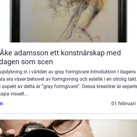
 adamsson ett konstnärskap med
rdagen som scen
updykning in i världen av gray formgivare Introduktion I dagens
ala era växer behovet av formgivning och estetik i en otrolig takt
g aspekt av detta är ”gray formgivare”. Dessa kreatörer är expert
kapa visuell...
n
01 februari