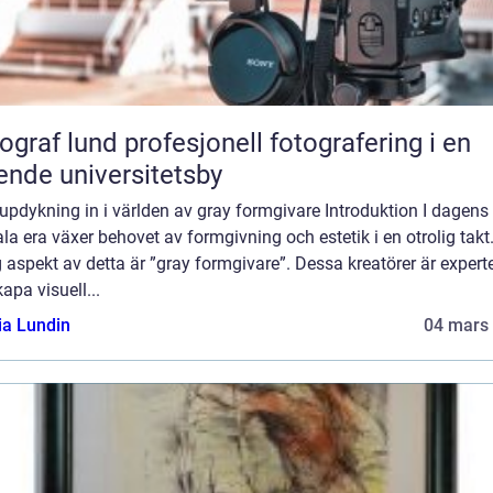
und profesjonell fotografering i en
ende universitetsby
updykning in i världen av gray formgivare Introduktion I dagens
ala era växer behovet av formgivning och estetik i en otrolig takt
g aspekt av detta är ”gray formgivare”. Dessa kreatörer är expert
kapa visuell...
ia Lundin
04 mars