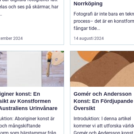
Norrköping
las och ses på skärmar, har
..
Fotografi är inte bara en tek
process– det är en konstfo
fångar tide...
tember 2024
14 augusti 2024
iginer konst: En
Gomér och Andersson
sikt av Konstformen
Konst: En Fördjupande
Australiens Urinvånare
Översikt
uktion: Aboriginer konst är
Introduktion: I denna artikel
k och mångskiftande
kommer vi att utforska värld
form som härstammar från
Gomér och Andersson konst,