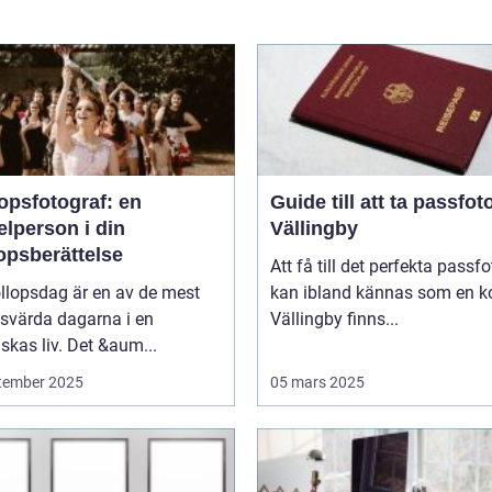
opsfotograf: en
Guide till att ta passfoto
lperson i din
Vällingby
opsberättelse
Att få till det perfekta passfo
llopsdag är en av de mest
kan ibland kännas som en ko
svärda dagarna i en
Vällingby finns...
kas liv. Det &aum...
tember 2025
05 mars 2025