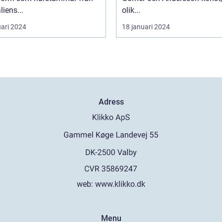
liens...
olik...
uari 2024
18 januari 2024
Adress
web:
www.klikko.dk
Menu