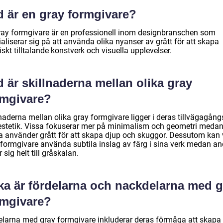
d är en gray formgivare?
ray formgivare är en professionell inom designbranschen som
aliserar sig på att använda olika nyanser av grått för att skapa
iskt tilltalande konstverk och visuella upplevelser.
 är skillnaderna mellan olika gray
rmgivare?
naderna mellan olika gray formgivare ligger i deras tillvägagång
estetik. Vissa fokuserar mer på minimalism och geometri meda
a använder grått för att skapa djup och skuggor. Dessutom kan 
 formgivare använda subtila inslag av färg i sina verk medan an
r sig helt till gråskalan.
lka är fördelarna och nackdelarna med g
rmgivare?
elarna med gray formgivare inkluderar deras förmåga att skapa