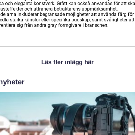
ösa och eleganta konstverk. Grått kan också användas för att sk
rasteffekter och attrahera betraktarens uppmärksamhet.
delarna inkluderar begränsade möjligheter att använda färg för 
dla starka känslor eller specifika budskap, samt svårigheter att
rentiera sig från andra gray formgivare i branschen.
Läs fler inlägg här
 nyheter