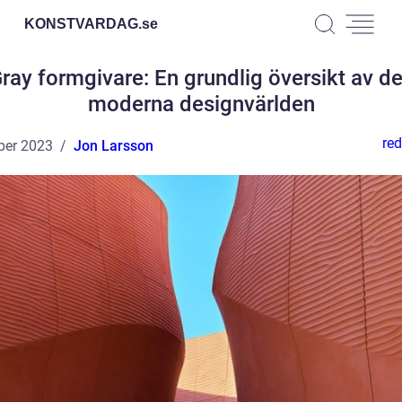
KONSTVARDAG.
se
ray formgivare: En grundlig översikt av d
moderna designvärlden
red
ber 2023
Jon Larsson