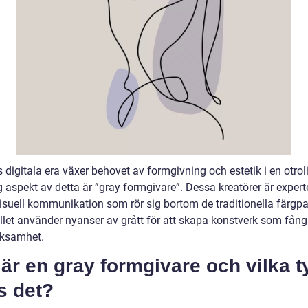
 digitala era växer behovet av formgivning och estetik i en otroli
g aspekt av detta är ”gray formgivare”. Dessa kreatörer är expert
isuell kommunikation som rör sig bortom de traditionella färgpa
ället använder nyanser av grått för att skapa konstverk som fång
ksamhet.
är en gray formgivare och vilka t
s det?