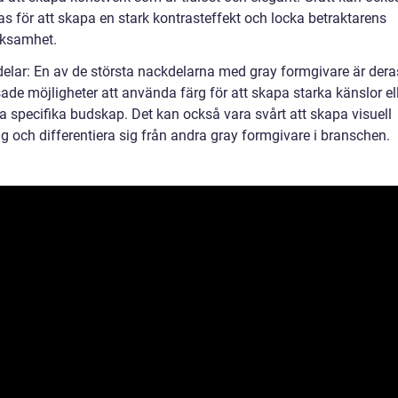
s för att skapa en stark kontrasteffekt och locka betraktarens
ksamhet.
elar: En av de största nackdelarna med gray formgivare är dera
ade möjligheter att använda färg för att skapa starka känslor el
a specifika budskap. Det kan också vara svårt att skapa visuell
g och differentiera sig från andra gray formgivare i branschen.