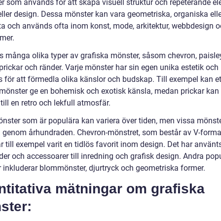
r som används för att skapa visuell struktur och repeterande el
eller design. Dessa mönster kan vara geometriska, organiska elle
ta och används ofta inom konst, mode, arkitektur, webbdesign 
mer.
ns många olika typer av grafiska mönster, såsom chevron, paisley
prickar och ränder. Varje mönster har sin egen unika estetik och
 för att förmedla olika känslor och budskap. Till exempel kan et
-mönster ge en bohemisk och exotisk känsla, medan prickar kan
ill en retro och lekfull atmosfär.
önster som är populära kan variera över tiden, men vissa mönste
ig genom århundraden. Chevron-mönstret, som består av V-form
har till exempel varit en tidlös favorit inom design. Det har använts 
der och accessoarer till inredning och grafisk design. Andra pop
 inkluderar blommönster, djurtryck och geometriska former.
titativa mätningar om grafiska
ster: