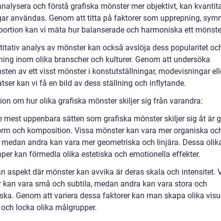
analysera och förstå grafiska mönster mer objektivt, kan kvantit
ar användas. Genom att titta på faktorer som upprepning, sym
portion kan vi mäta hur balanserade och harmoniska ett mönster
titativ analys av mönster kan också avslöja dess popularitet oc
ing inom olika branscher och kulturer. Genom att undersöka
ten av ett visst mönster i konstutställningar, modevisningar ell
ser kan vi få en bild av dess ställning och inflytande.
on om hur olika grafiska mönster skiljer sig från varandra:
e mest uppenbara sätten som grafiska mönster skiljer sig åt är
orm och komposition. Vissa mönster kan vara mer organiska oc
, medan andra kan vara mer geometriska och linjära. Dessa olik
per kan förmedla olika estetiska och emotionella effekter.
n aspekt där mönster kan avvika är deras skala och intensitet. 
 kan vara små och subtila, medan andra kan vara stora och
ska. Genom att variera dessa faktorer kan man skapa olika visu
 och locka olika målgrupper.