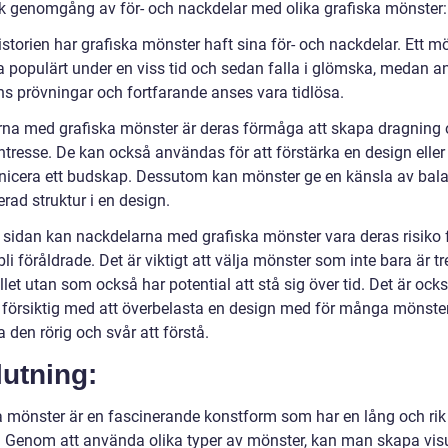
sk genomgång av för- och nackdelar med olika grafiska mönster:
storien har grafiska mönster haft sina för- och nackdelar. Ett m
a populärt under en viss tid och sedan falla i glömska, medan a
ens prövningar och fortfarande anses vara tidlösa.
rna med grafiska mönster är deras förmåga att skapa dragning
intresse. De kan också användas för att förstärka en design eller
cera ett budskap. Dessutom kan mönster ge en känsla av bal
rad struktur i en design.
 sidan kan nackdelarna med grafiska mönster vara deras risiko f
li föråldrade. Det är viktigt att välja mönster som inte bara är t
fället utan som också har potential att stå sig över tid. Det är ocks
a försiktig med att överbelasta en design med för många mönster,
 den rörig och svår att förstå.
utning:
a mönster är en fascinerande konstform som har en lång och rik
a. Genom att använda olika typer av mönster, kan man skapa visu