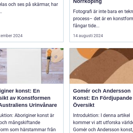
Norrköping
las och ses på skärmar, har
..
Fotografi är inte bara en tek
process– det är en konstfo
fångar tide...
tember 2024
14 augusti 2024
iginer konst: En
Gomér och Andersson
sikt av Konstformen
Konst: En Fördjupande
Australiens Urinvånare
Översikt
uktion: Aboriginer konst är
Introduktion: I denna artikel
k och mångskiftande
kommer vi att utforska värld
form som härstammar från
Gomér och Andersson konst,