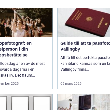
opsfotograf: en
Guide till att ta passfoto
lperson i din
Vällingby
opsberättelse
Att få till det perfekta passfo
llopsdag är en av de mest
kan ibland kännas som en ko
svärda dagarna i en
Vällingby finns...
kas liv. Det &aum...
tember 2025
05 mars 2025