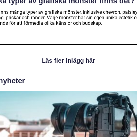
ka typer av grafiska mönster finns det?
inns många typer av grafiska mönster, inklusive chevron, paisley
g, prickar och ränder. Varje mönster har sin egen unika estetik 
nds för att förmedla olika känslor och budskap.
Läs fler inlägg här
 nyheter