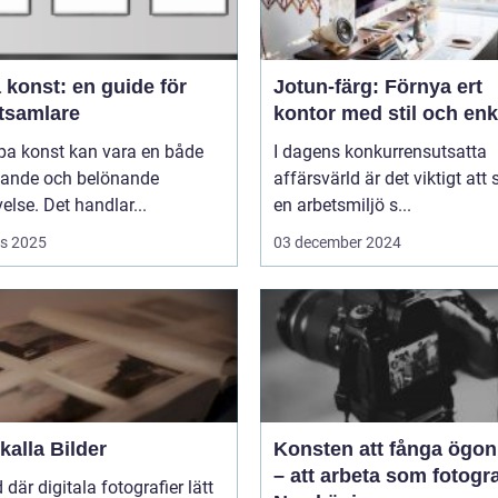
 konst: en guide för
Jotun-färg: Förnya ert
tsamlare
kontor med stil och enk
pa konst kan vara en både
I dagens konkurrensutsatta
ande och belönande
affärsvärld är det viktigt att
else. Det handlar...
en arbetsmiljö s...
s 2025
03 december 2024
alla Bilder
Konsten att fånga ögon
– att arbeta som fotogra
d där digitala fotografier lätt