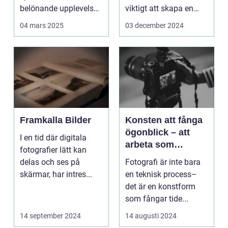
belönande upplevelse.
viktigt att skapa en
Det handlar...
arbetsmiljö s...
04 mars 2025
03 december 2024
Framkalla Bilder
Konsten att fånga
ögonblick – att
I en tid där digitala
arbeta som
fotografier lätt kan
fotograf i
delas och ses på
Fotografi är inte bara
Norrköping
skärmar, har intres...
en teknisk process–
det är en konstform
som fångar tide...
14 september 2024
14 augusti 2024