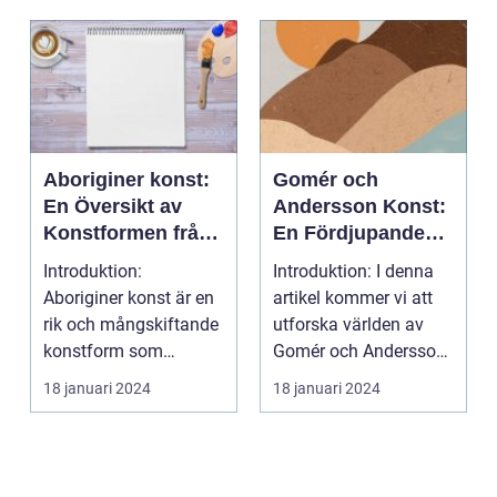
Aboriginer konst:
Gomér och
En Översikt av
Andersson Konst:
Konstformen från
En Fördjupande
Australiens
Översikt
Introduktion:
Introduktion: I denna
Urinvånare
Aboriginer konst är en
artikel kommer vi att
rik och mångskiftande
utforska världen av
konstform som
Gomér och Andersson
härstammar från
konst, dess olik...
18 januari 2024
18 januari 2024
Australiens...