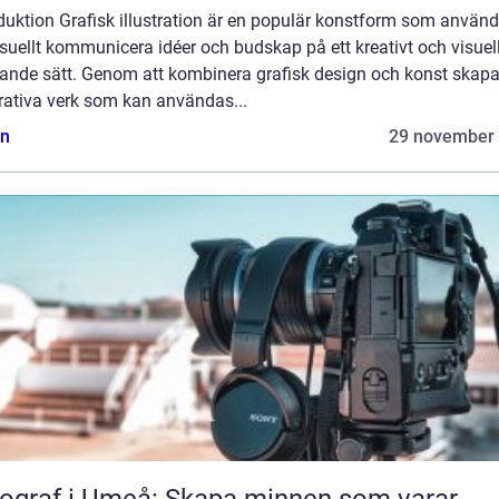
duktion Grafisk illustration är en populär konstform som använd
isuellt kommunicera idéer och budskap på ett kreativt och visuel
alande sätt. Genom att kombinera grafisk design och konst skap
trativa verk som kan användas...
n
29 november
ograf i Umeå: Skapa minnen som varar