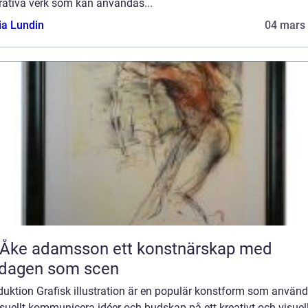
trativa verk som kan användas...
ia Lundin
04 mars
 adamsson ett konstnärskap med
rdagen som scen
duktion Grafisk illustration är en populär konstform som använd
isuellt kommunicera idéer och budskap på ett kreativt och visuel