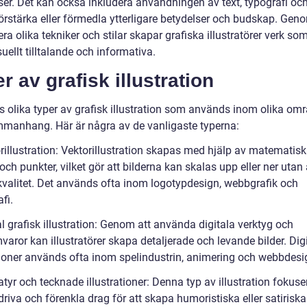
ser. Det kan också inkludera användningen av text, typografi och
förstärka eller förmedla ytterligare betydelser och budskap. Gen
a olika tekniker och stilar skapar grafiska illustratörer verk som
uellt tilltalande och informativa.
r av grafisk illustration
ns olika typer av grafisk illustration som används inom olika om
manhang. Här är några av de vanligaste typerna:
orillustration: Vektorillustration skapas med hjälp av matematis
och punkter, vilket gör att bilderna kan skalas upp eller ner utan 
 kvalitet. Det används ofta inom logotypdesign, webbgrafik och
fi.
al grafisk illustration: Genom att använda digitala verktyg och
aror kan illustratörer skapa detaljerade och levande bilder. Dig
ationer används ofta inom spelindustrin, animering och webbdesi
atyr och tecknade illustrationer: Denna typ av illustration fokuse
driva och förenkla drag för att skapa humoristiska eller satiriska 