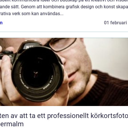
alande sätt. Genom att kombinera grafisk design och konst skap
trativa verk som kan användas...
n
01 februari
ten av att ta ett professionellt körkortsfot
termalm