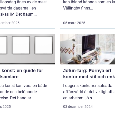
llopsdag är en av de mest
kan ibland kännas som en ko
svärda dagarna i en
Vällingby finns...
kas liv. Det &aum...
tember 2025
05 mars 2025
 konst: en guide för
Jotun-färg: Förnya ert
tsamlare
kontor med stil och enk
pa konst kan vara en både
I dagens konkurrensutsatta
ande och belönande
affärsvärld är det viktigt att
else. Det handlar...
en arbetsmiljö s...
s 2025
03 december 2024