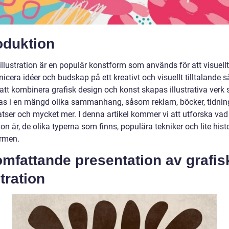
oduktion
illustration är en populär konstform som används för att visuellt
era idéer och budskap på ett kreativt och visuellt tilltalande sä
tt kombinera grafisk design och konst skapas illustrativa verk
s i en mängd olika sammanhang, såsom reklam, böcker, tidning
tser och mycket mer. I denna artikel kommer vi att utforska vad
tion är, de olika typerna som finns, populära tekniker och lite his
rmen.
mfattande presentation av grafis
stration