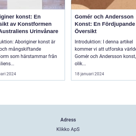
iginer konst: En
Gomér och Andersson
sikt av Konstformen
Konst: En Fördjupande
Australiens Urinvånare
Översikt
uktion: Aboriginer konst är
Introduktion: I denna artikel
k och mångskiftande
kommer vi att utforska värld
form som härstammar från
Gomér och Andersson konst,
liens...
olik...
uari 2024
18 januari 2024
Adress