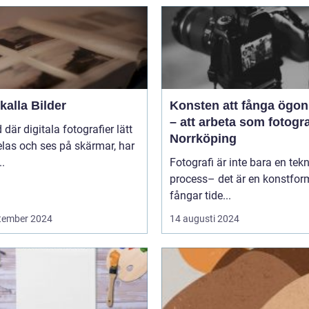
alla Bilder
Konsten att fånga ögon
– att arbeta som fotogra
d där digitala fotografier lätt
Norrköping
las och ses på skärmar, har
..
Fotografi är inte bara en tek
process– det är en konstfo
fångar tide...
tember 2024
14 augusti 2024