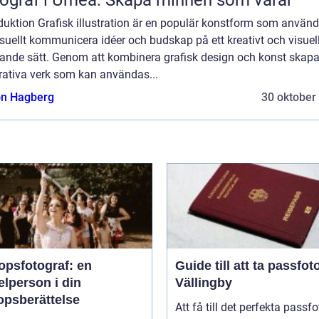
duktion Grafisk illustration är en populär konstform som använd
isuellt kommunicera idéer och budskap på ett kreativt och visuel
alande sätt. Genom att kombinera grafisk design och konst skap
trativa verk som kan användas...
n Hagberg
30 oktober
opsfotograf: en
Guide till att ta passfoto
lperson i din
Vällingby
opsberättelse
Att få till det perfekta passfo