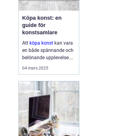
Köpa konst: en
guide för
konstsamlare
Att
köpa konst
kan vara
en både spännande och
belönande upplevelse.
Det handlar inte bara om
04 mars 2025
att förvärva ett fysiskt
objekt, utan också om
att investera i något som
u...