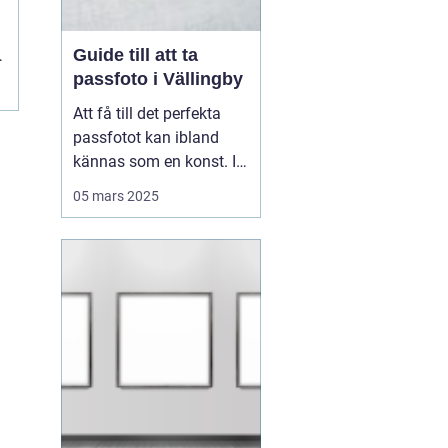
Guide till att ta
passfoto i Vällingby
Att få till det perfekta
passfotot kan ibland
kännas som en konst. I
Vällingby finns flera
05 mars 2025
alternativ för den som är
i behov av ett nytt
passfoto. Oavsett om
det handlar om att
förnya passet eller få till
rät...