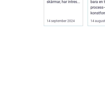
skärmar, har intres...
bara en 
process–
konstfo
fångar ti
14 september 2024
14 august