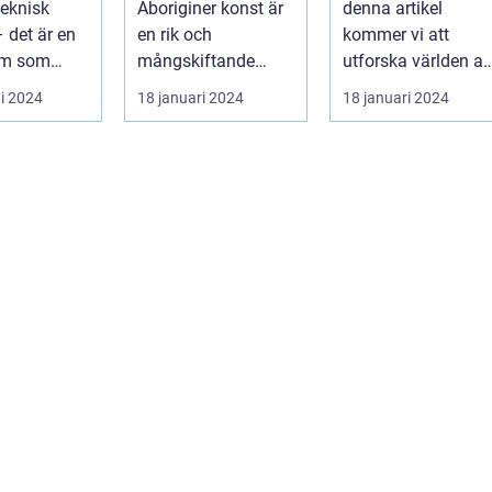
teknisk
Aboriginer konst är
denna artikel
Urinvånare
 det är en
en rik och
kommer vi att
rm som
mångskiftande
utforska världen av
de...
konstform som
Gomér och
i 2024
18 januari 2024
18 januari 2024
härstammar från
Andersson konst,
Australiens...
dess olik...