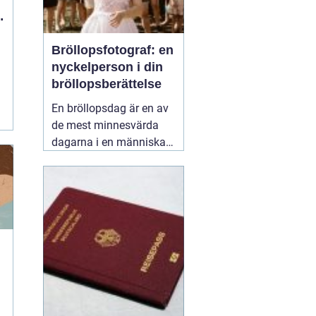
Bröllopsfotograf: en
nyckelperson i din
bröllopsberättelse
En bröllopsdag är en av
de mest minnesvärda
dagarna i en människas
liv. Det är en dag fylld
med kärlek, glädje och
känslosamma stunder
som man vill för evigt
bevara i minnet.
01
september 2025