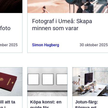
Fotograf i Umeå: Skapa
sfoto
minnen som varar
mber 2025
Simon Hagberg
30 oktober 2025
ll att ta
Köpa konst: en
Jotun-färg:
o i
guide för
Förnya ert