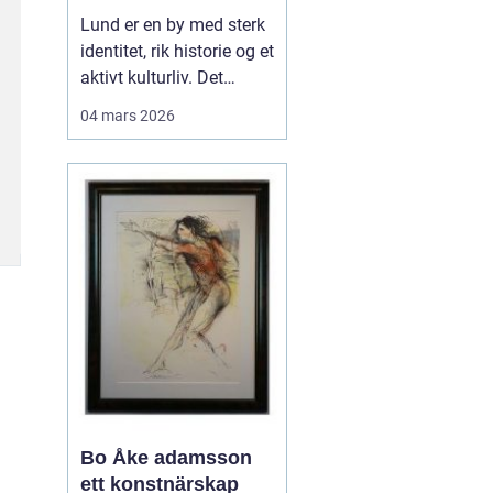
levende
Lund er en by med sterk
universitetsby
identitet, rik historie og et
aktivt kulturliv. Det
merkes også i måten
04 mars 2026
folk jobber med bilder.
Her finnes alt fra
kunstneriske portretter
og reklamebilder til
landbruksfoto og
dokumentasjon av
forskning. Når bedrifter,
instit...
Bo Åke adamsson
ett konstnärskap