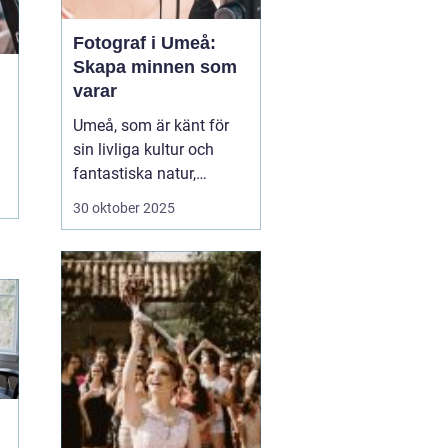
Fotograf i Umeå:
Skapa minnen som
varar
Umeå, som är känt för
sin livliga kultur och
fantastiska natur,
erbjuder många tillfällen
30 oktober 2025
för fotografering.
Oavsett om du är i
staden för att utforska
dess kulturella
evenemang eller de
vackra norrlands...