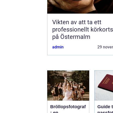
Vikten av att ta ett
professionellt körkort
på Östermalm
admin
29 nove
Bröllopsfotograf
Guide ti
: en
passfot