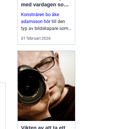
med vardagen som
scen
Konstnären bo åke
adamsson hör
till den
typ av bildskapare som
ofta upptäcks av en
01 februari 2026
slump i ett skyltfönster, i
en mindre
galleriutställning eller
bland hundratals namn i
en webbutik. När blicken
väl fastnar st...
Vikten av att ta ett