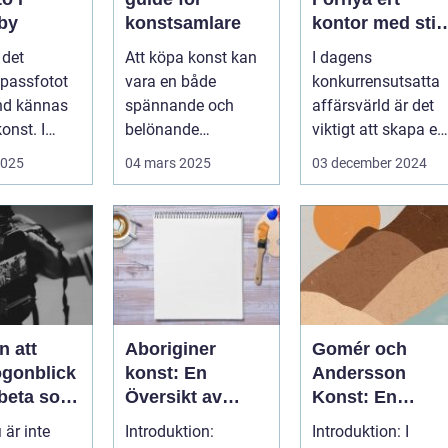
gby
konstsamlare
kontor med stil
och enkelhet
l det
Att köpa konst kan
I dagens
 passfotot
vara en både
konkurrensutsatta
nd kännas
spännande och
affärsvärld är det
onst. I
belönande
viktigt att skapa en
 finns...
upplevelse. Det
arbetsmiljö s...
2025
04 mars 2025
03 december 2024
handlar...
n att
Aboriginer
Gomér och
ögonblick
konst: En
Andersson
rbeta som
Översikt av
Konst: En
f i
Konstformen
Fördjupande
 är inte
Introduktion:
Introduktion: I
ping
från Australiens
Översikt