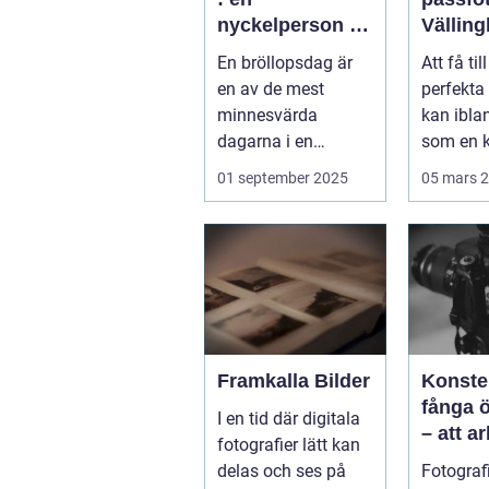
nyckelperson i
Vällin
din
En bröllopsdag är
Att få til
bröllopsberättel
en av de mest
perfekta
se
minnesvärda
kan ibla
dagarna i en
som en k
människas liv. Det
Vällingby
01 september 2025
05 mars 
&aum...
Framkalla Bilder
Konste
fånga 
I en tid där digitala
– att a
fotografier lätt kan
fotogra
delas och ses på
Fotografi
Norrkö