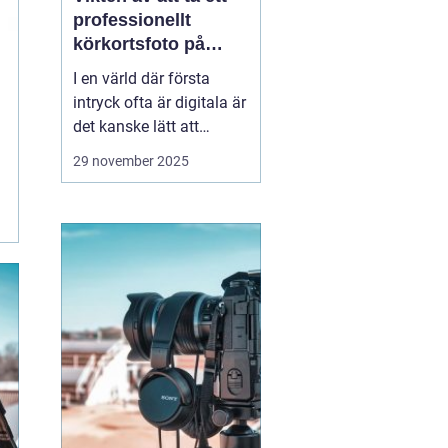
professionellt
körkortsfoto på
Östermalm
I en värld där första
intryck ofta är digitala är
det kanske lätt att
glömma bort vikten av
29 november 2025
ett välgjort körkortsfoto.
Ändå är detta lilla foto
en viktig del av vår
identitet. Ett k&o...