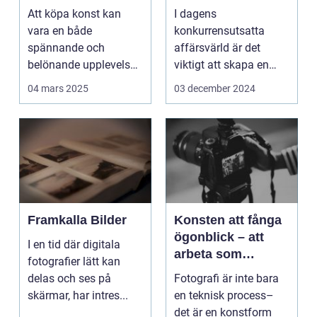
Att köpa konst kan
I dagens
vara en både
konkurrensutsatta
spännande och
affärsvärld är det
belönande upplevelse.
viktigt att skapa en
Det handlar...
arbetsmiljö s...
04 mars 2025
03 december 2024
Framkalla Bilder
Konsten att fånga
ögonblick – att
I en tid där digitala
arbeta som
fotografier lätt kan
fotograf i
delas och ses på
Fotografi är inte bara
Norrköping
skärmar, har intres...
en teknisk process–
det är en konstform