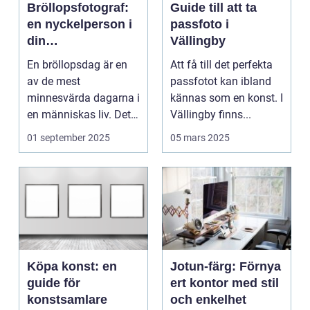
Bröllopsfotograf:
Guide till att ta
en nyckelperson i
passfoto i
din
Vällingby
bröllopsberättelse
En bröllopsdag är en
Att få till det perfekta
av de mest
passfotot kan ibland
minnesvärda dagarna i
kännas som en konst. I
en människas liv. Det
Vällingby finns...
&aum...
01 september 2025
05 mars 2025
Köpa konst: en
Jotun-färg: Förnya
guide för
ert kontor med stil
konstsamlare
och enkelhet