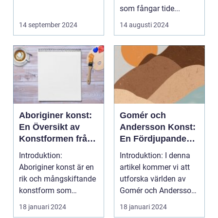
som fångar tide...
14 september 2024
14 augusti 2024
Aboriginer konst:
Gomér och
En Översikt av
Andersson Konst:
Konstformen från
En Fördjupande
Australiens
Översikt
Introduktion:
Introduktion: I denna
Urinvånare
Aboriginer konst är en
artikel kommer vi att
rik och mångskiftande
utforska världen av
konstform som
Gomér och Andersson
härstammar från
konst, dess olik...
18 januari 2024
18 januari 2024
Australiens...