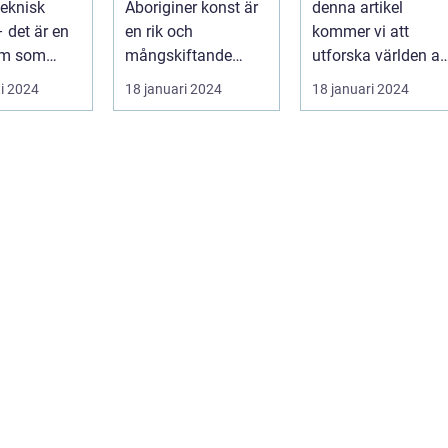
teknisk
Aboriginer konst är
denna artikel
Urinvånare
 det är en
en rik och
kommer vi att
rm som
mångskiftande
utforska världen av
de...
konstform som
Gomér och
i 2024
18 januari 2024
18 januari 2024
härstammar från
Andersson konst,
Australiens...
dess olik...