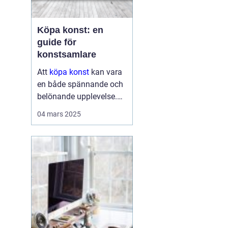
Köpa konst: en
guide för
konstsamlare
Att
köpa konst
kan vara
en både spännande och
belönande upplevelse.
Det handlar inte bara om
04 mars 2025
att förvärva ett fysiskt
objekt, utan också om
att investera i något som
u...