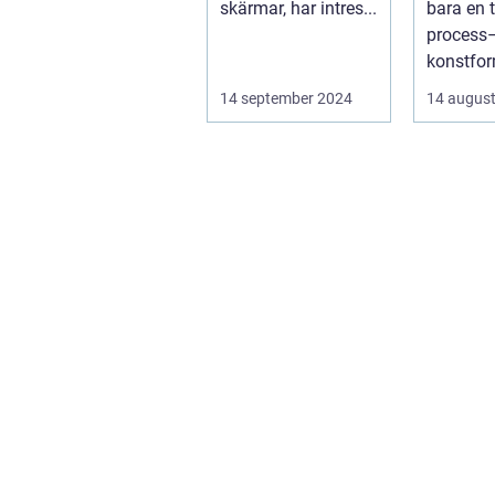
skärmar, har intres...
bara en 
process–
konstfo
fångar ti
14 september 2024
14 august