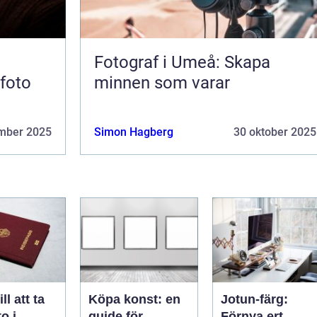
Fotograf i Umeå: Skapa
sfoto
minnen som varar
mber 2025
Simon Hagberg
30 oktober 2025
ll att ta
Köpa konst: en
Jotun-färg:
o i
guide för
Förnya ert