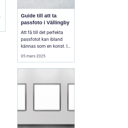
Guide till att ta
passfoto i Vällingby
Att få till det perfekta
passfotot kan ibland
kännas som en konst. I
Vällingby finns flera
05 mars 2025
alternativ för den som är
i behov av ett nytt
passfoto. Oavsett om
det handlar om att
förnya passet eller få till
rät...