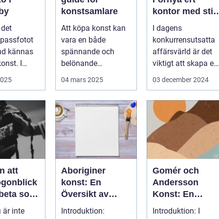
gby
konstsamlare
kontor med stil
och enkelhet
l det
Att köpa konst kan
I dagens
 passfotot
vara en både
konkurrensutsatta
nd kännas
spännande och
affärsvärld är det
onst. I
belönande
viktigt att skapa en
 finns...
upplevelse. Det
arbetsmiljö s...
2025
04 mars 2025
03 december 2024
handlar...
n att
Aboriginer
Gomér och
ögonblick
konst: En
Andersson
rbeta som
Översikt av
Konst: En
f i
Konstformen
Fördjupande
 är inte
Introduktion:
Introduktion: I
ping
från Australiens
Översikt