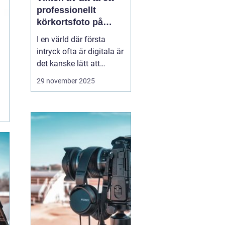
professionellt
körkortsfoto på
Östermalm
I en värld där första
intryck ofta är digitala är
det kanske lätt att
glömma bort vikten av
29 november 2025
ett välgjort körkortsfoto.
Ändå är detta lilla foto
en viktig del av vår
identitet. Ett k&o...