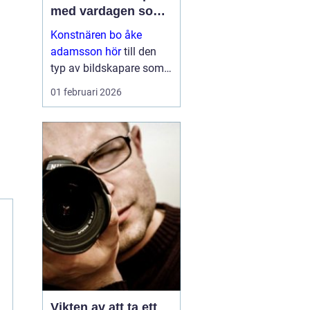
med vardagen som
scen
Konstnären bo åke
adamsson hör
till den
typ av bildskapare som
ofta upptäcks av en
01 februari 2026
slump i ett skyltfönster, i
en mindre
galleriutställning eller
bland hundratals namn i
en webbutik. När blicken
väl fastnar st...
Vikten av att ta ett