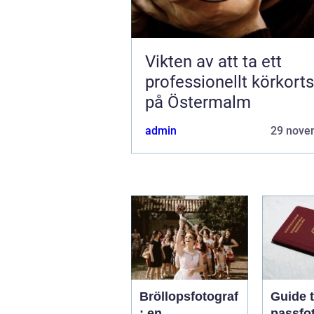
Vikten av att ta ett
professionellt körkort
på Östermalm
admin
29 nove
Bröllopsfotograf
Guide ti
: en
passfot