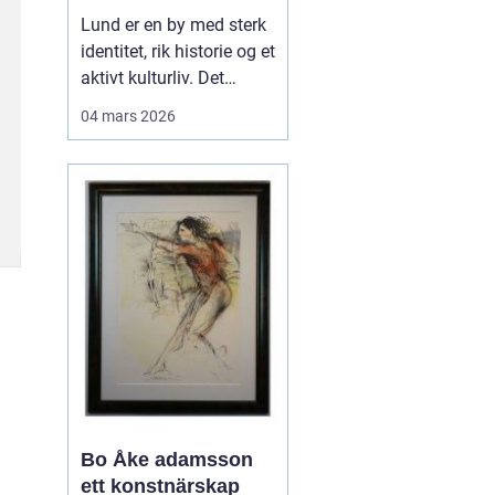
levende
Lund er en by med sterk
universitetsby
identitet, rik historie og et
aktivt kulturliv. Det
merkes også i måten
04 mars 2026
folk jobber med bilder.
Her finnes alt fra
kunstneriske portretter
og reklamebilder til
landbruksfoto og
dokumentasjon av
forskning. Når bedrifter,
instit...
Bo Åke adamsson
ett konstnärskap