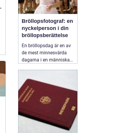
Bröllopsfotograf: en
nyckelperson i din
bröllopsberättelse
En bröllopsdag är en av
de mest minnesvärda
dagarna i en människas
liv. Det är en dag fylld
med kärlek, glädje och
känslosamma stunder
som man vill för evigt
bevara i minnet.
01
september 2025