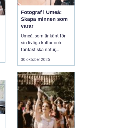
Fotograf i Umeå:
Skapa minnen som
varar
Umeå, som är känt för
sin livliga kultur och
fantastiska natur,
erbjuder många tillfällen
30 oktober 2025
för fotografering.
Oavsett om du är i
staden för att utforska
dess kulturella
evenemang eller de
vackra norrlands...