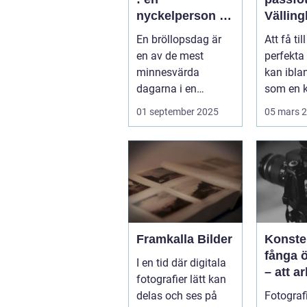
nyckelperson i
Vällin
din
En bröllopsdag är
Att få til
bröllopsberättel
en av de mest
perfekta
se
minnesvärda
kan ibla
dagarna i en
som en k
människas liv. Det
Vällingby
01 september 2025
05 mars 
&aum...
Framkalla Bilder
Konste
fånga 
I en tid där digitala
– att a
fotografier lätt kan
fotogra
delas och ses på
Fotografi
Norrkö