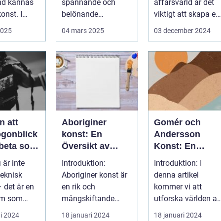
nd kännas
spännande och
affärsvärld är det
onst. I
belönande
viktigt att skapa en
 finns...
upplevelse. Det
arbetsmiljö s...
2025
04 mars 2025
03 december 2024
handlar...
n att
Aboriginer
Gomér och
ögonblick
konst: En
Andersson
rbeta som
Översikt av
Konst: En
f i
Konstformen
Fördjupande
 är inte
Introduktion:
Introduktion: I
ping
från Australiens
Översikt
teknisk
Aboriginer konst är
denna artikel
Urinvånare
 det är en
en rik och
kommer vi att
rm som
mångskiftande
utforska världen av
de...
konstform som
Gomér och
i 2024
18 januari 2024
18 januari 2024