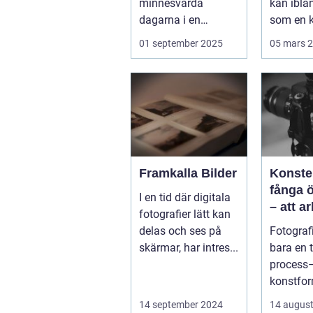
minnesvärda
kan ibla
dagarna i en
som en k
människas liv. Det
Vällingby
01 september 2025
05 mars 
&aum...
Framkalla Bilder
Konste
fånga 
I en tid där digitala
– att a
fotografier lätt kan
fotogra
delas och ses på
Fotografi
Norrkö
skärmar, har intres...
bara en 
process–
konstfo
fångar ti
14 september 2024
14 august