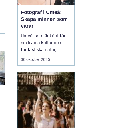
Fotograf i Umeå:
Skapa minnen som
varar
Umeå, som är känt för
sin livliga kultur och
fantastiska natur,
erbjuder många tillfällen
30 oktober 2025
för fotografering.
Oavsett om du är i
staden för att utforska
dess kulturella
evenemang eller de
vackra norrlands...