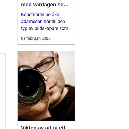
med vardagen som
scen
Konstnären bo åke
adamsson hör
till den
typ av bildskapare som
ofta upptäcks av en
01 februari 2026
slump i ett skyltfönster, i
en mindre
galleriutställning eller
bland hundratals namn i
en webbutik. När blicken
väl fastnar st...
Vikten av att ta ett