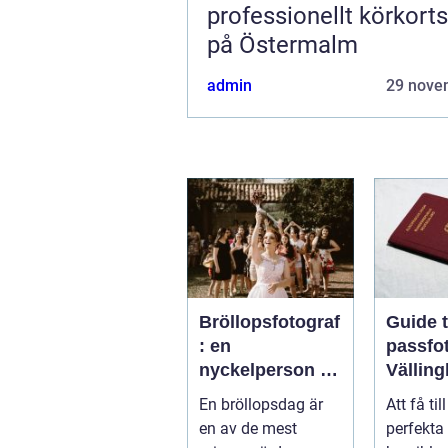
professionellt körkort
på Östermalm
admin
29 nove
Bröllopsfotograf
Guide ti
: en
passfot
nyckelperson i
Vällin
din
En bröllopsdag är
Att få til
bröllopsberättel
en av de mest
perfekta
se