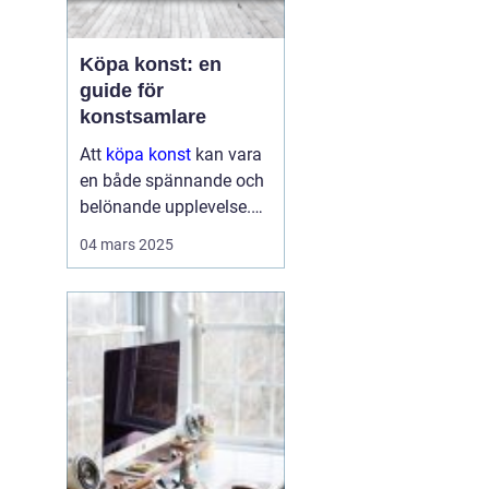
Köpa konst: en
guide för
konstsamlare
Att
köpa konst
kan vara
en både spännande och
belönande upplevelse.
Det handlar inte bara om
04 mars 2025
att förvärva ett fysiskt
objekt, utan också om
att investera i något som
u...