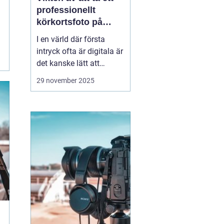
professionellt
körkortsfoto på
Östermalm
I en värld där första
intryck ofta är digitala är
det kanske lätt att
glömma bort vikten av
29 november 2025
ett välgjort körkortsfoto.
Ändå är detta lilla foto
en viktig del av vår
identitet. Ett k&o...