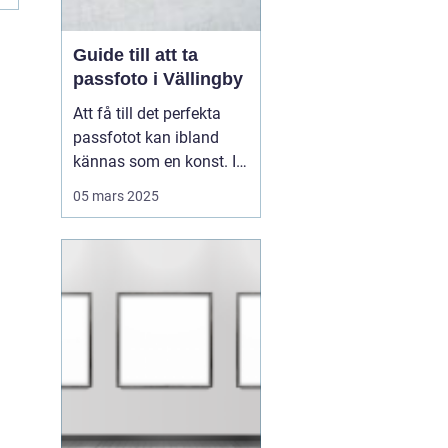
Guide till att ta
passfoto i Vällingby
Att få till det perfekta
passfotot kan ibland
kännas som en konst. I
Vällingby finns flera
05 mars 2025
alternativ för den som är
i behov av ett nytt
passfoto. Oavsett om
det handlar om att
förnya passet eller få till
rät...