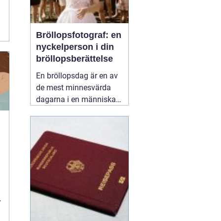
Bröllopsfotograf: en
nyckelperson i din
bröllopsberättelse
En bröllopsdag är en av
de mest minnesvärda
dagarna i en människas
liv. Det är en dag fylld
med kärlek, glädje och
känslosamma stunder
som man vill för evigt
bevara i minnet.
01
september 2025