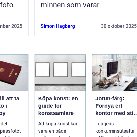
sfoto
minnen som varar
mber 2025
Simon Hagberg
30 oktober 2025
ll att ta
Köpa konst: en
Jotun-färg:
o i
guide för
Förnya ert
gby
konstsamlare
kontor med stil
och enkelhet
l det
Att köpa konst kan
I dagens
 passfotot
vara en både
konkurrensutsatta