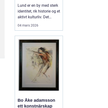
levende
Lund er en by med sterk
universitetsby
identitet, rik historie og et
aktivt kulturliv. Det
merkes også i måten
04 mars 2026
folk jobber med bilder.
Her finnes alt fra
kunstneriske portretter
og reklamebilder til
landbruksfoto og
dokumentasjon av
forskning. Når bedrifter,
instit...
Bo Åke adamsson
ett konstnärskap