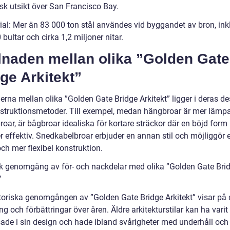
sk utsikt över San Francisco Bay.
ial: Mer än 83 000 ton stål användes vid byggandet av bron, ink
bultar och cirka 1,2 miljoner nitar.
lnaden mellan olika ”Golden Gate
ge Arkitekt”
erna mellan olika ”Golden Gate Bridge Arkitekt” ligger i deras d
struktionsmetoder. Till exempel, medan hängbroar är mer lämpa
roar, är bågbroar idealiska för kortare sträckor där en böjd form
r effektiv. Snedkabelbroar erbjuder en annan stil och möjliggör 
och mer flexibel konstruktion.
sk genomgång av för- och nackdelar med olika ”Golden Gate Bri
”
toriska genomgången av ”Golden Gate Bridge Arkitekt” visar på
ng och förbättringar över åren. Äldre arkitekturstilar kan ha vari
ade i sin design och hade ibland svårigheter med underhåll och