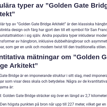
ulära typer av ”Golden Gate Brid
tekt”
lär typ av ”Golden Gate Bridge Arkitekt” är den klassiska hängb
tinkta design och färg har gjort den till ett symbol för San Fran
uristattraktion i sig själv. Andra populära typer inkluderar mode
onsformer av hängbron, inklusive dubbelhängbroar och asymmet
r, som ger en unik och modern twist till den traditionella stilen.
ntitativa mätningar om ”Golden G
ge Arkitekt”
Gate Bridge är en imponerande struktur i sitt slag, med impone
ar som visar dess skala och betydelse. Några av de kvantitativ
arna är:
: Golden Gate Bridge sträcker sig över en längd av 2,7 kilometer
Den högsta punkten på bron når upp till 227 meter, vilket ger en