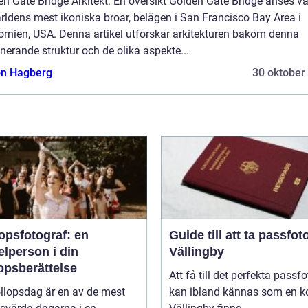
n Gate Bridge Arkitekt: En översikt Golden Gate Bridge anses v
rldens mest ikoniska broar, belägen i San Francisco Bay Area i
ornien, USA. Denna artikel utforskar arkitekturen bakom denna
erande struktur och de olika aspekte...
n Hagberg
30 oktober
opsfotograf: en
Guide till att ta passfoto
lperson i din
Vällingby
opsberättelse
Att få till det perfekta passfo
llopsdag är en av de mest
kan ibland kännas som en ko