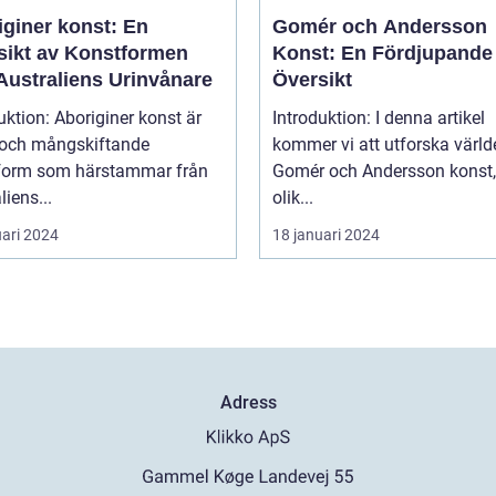
iginer konst: En
Gomér och Andersson
sikt av Konstformen
Konst: En Fördjupande
Australiens Urinvånare
Översikt
uktion: Aboriginer konst är
Introduktion: I denna artikel
k och mångskiftande
kommer vi att utforska värld
form som härstammar från
Gomér och Andersson konst,
liens...
olik...
uari 2024
18 januari 2024
Adress