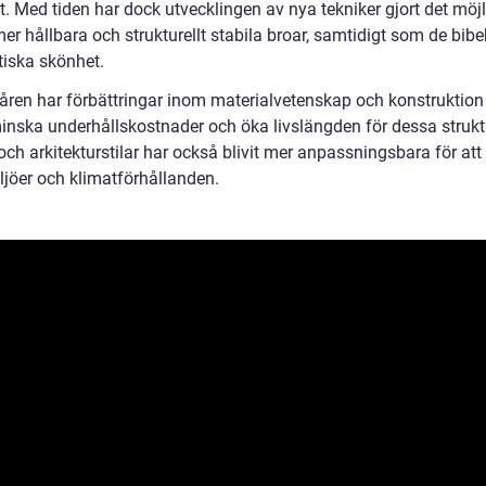
et. Med tiden har dock utvecklingen av nya tekniker gjort det möjl
r hållbara och strukturellt stabila broar, samtidigt som de bibe
tiska skönhet.
ren har förbättringar inom materialvetenskap och konstruktion 
 minska underhållskostnader och öka livslängden för dessa strukt
och arkitekturstilar har också blivit mer anpassningsbara för at
ljöer och klimatförhållanden.