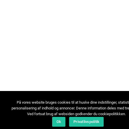
På vores website bruges cookies til at huske dine indstillinger, statist
personalisering af indhold og annoncer. Denne information deles med tre
Ved fortsat brug af websiden godkender du cookiepolitikken.
Ok
Privatlivspolitik