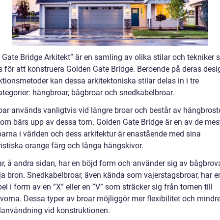
Gate Bridge Arkitekt” är en samling av olika stilar och tekniker
 för att konstruera Golden Gate Bridge. Beroende på deras desi
tionsmetoder kan dessa arkitektoniska stilar delas in i tre
tegorier: hängbroar, bågbroar och snedkabelbroar.
ar används vanligtvis vid längre broar och består av hängbrost
som bärs upp av dessa torn. Golden Gate Bridge är en av de me
arna i världen och dess arkitektur är enastående med sina
ristiska orange färg och långa hängskivor.
r, å andra sidan, har en böjd form och använder sig av bågbrova
dja bron. Snedkabelbroar, även kända som vajerstagsbroar, har e
l i form av en ”X” eller en ”V” som sträcker sig från tornen till
vorna. Dessa typer av broar möjliggör mer flexibilitet och mindr
lanvändning vid konstruktionen.