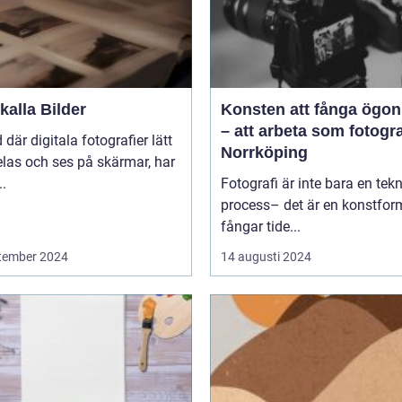
alla Bilder
Konsten att fånga ögon
– att arbeta som fotogra
d där digitala fotografier lätt
Norrköping
las och ses på skärmar, har
..
Fotografi är inte bara en tek
process– det är en konstfo
fångar tide...
tember 2024
14 augusti 2024