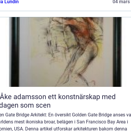
ia Lundin
04 mars
 adamsson ett konstnärskap med
rdagen som scen
n Gate Bridge Arkitekt: En översikt Golden Gate Bridge anses v
rldens mest ikoniska broar, belägen i San Francisco Bay Area i
ornien, USA. Denna artikel utforskar arkitekturen bakom denna