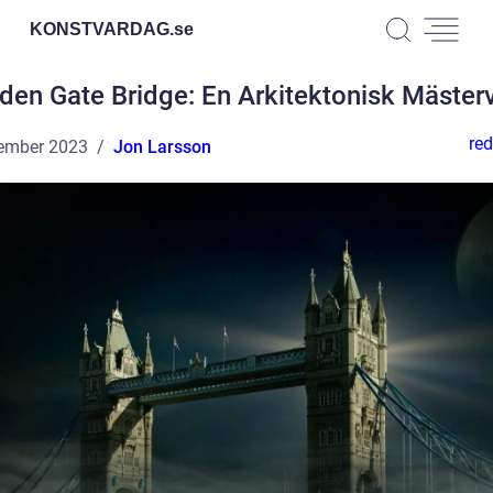
KONSTVARDAG.
se
den Gate Bridge: En Arkitektonisk Mäster
red
ember 2023
Jon Larsson