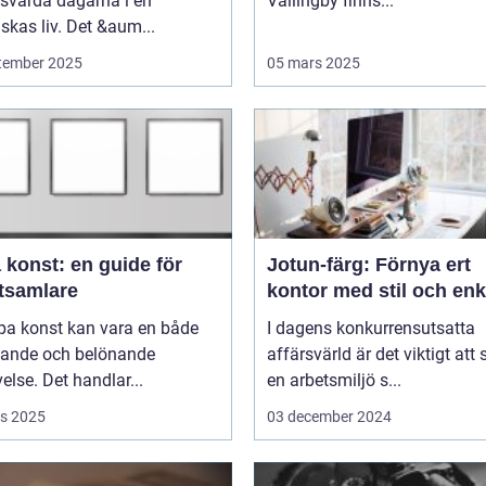
svärda dagarna i en
Vällingby finns...
kas liv. Det &aum...
tember 2025
05 mars 2025
 konst: en guide för
Jotun-färg: Förnya ert
tsamlare
kontor med stil och enk
pa konst kan vara en både
I dagens konkurrensutsatta
ande och belönande
affärsvärld är det viktigt att
else. Det handlar...
en arbetsmiljö s...
s 2025
03 december 2024