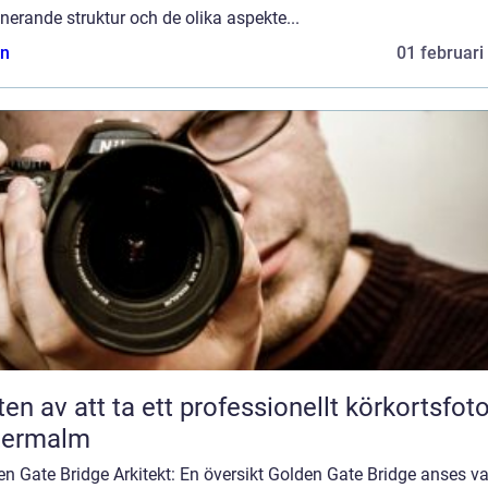
erande struktur och de olika aspekte...
n
01 februari
ten av att ta ett professionellt körkortsfot
termalm
n Gate Bridge Arkitekt: En översikt Golden Gate Bridge anses v