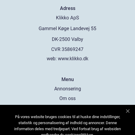
Adress
web:
www.klikko.dk
Menu
Annonsering
Om oss
Cookies
På vores website bruges cookies til at huske dine indstillinger,
Kontakta oss
statistik og personalisering af indhold og annoncer. Denne
Sitemap
information deles med tredjepart. Ved fortsat brug af websiden
godkender du cookiepolitikken.