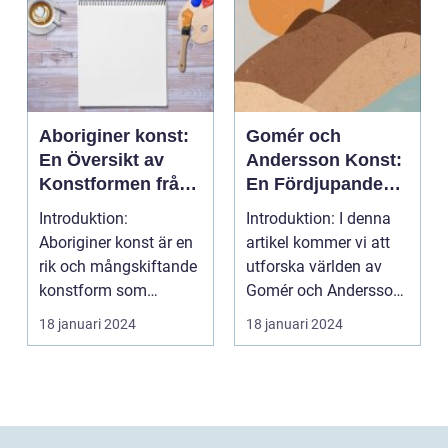
Aboriginer konst:
Gomér och
En Översikt av
Andersson Konst:
Konstformen från
En Fördjupande
Australiens
Översikt
Introduktion:
Introduktion: I denna
Urinvånare
Aboriginer konst är en
artikel kommer vi att
rik och mångskiftande
utforska världen av
konstform som
Gomér och Andersson
härstammar från
konst, dess olik...
18 januari 2024
18 januari 2024
Australiens...