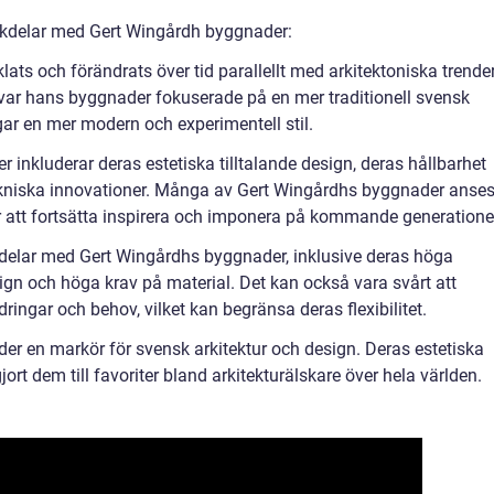
ckdelar med Gert Wingårdh byggnader:
ts och förändrats över tid parallellt med arkitektoniska trende
var hans byggnader fokuserade på en mer traditionell svensk
ar en mer modern och experimentell stil.
inkluderar deras estetiska tilltalande design, deras hållbarhet
kniska innovationer. Många av Gert Wingårdhs byggnader anse
att fortsätta inspirera och imponera på kommande generatione
kdelar med Gert Wingårdhs byggnader, inklusive deras höga
gn och höga krav på material. Det kan också vara svårt att
ingar och behov, vilket kan begränsa deras flexibilitet.
er en markör för svensk arkitektur och design. Deras estetiska
jort dem till favoriter bland arkitekturälskare över hela världen.