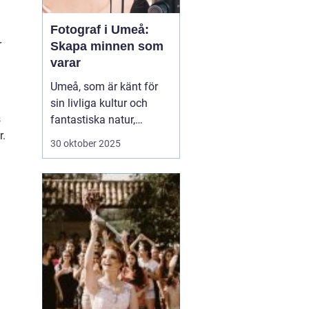
Fotograf i Umeå:
r
Skapa minnen som
varar
Umeå, som är känt för
sin livliga kultur och
s
fantastiska natur,
r.
erbjuder många tillfällen
30 oktober 2025
för fotografering.
Oavsett om du är i
staden för att utforska
dess kulturella
evenemang eller de
vackra norrlands...