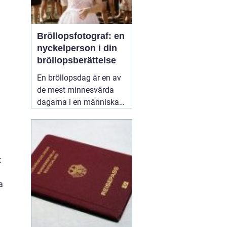
Bröllopsfotograf: en
nyckelperson i din
bröllopsberättelse
En bröllopsdag är en av
de mest minnesvärda
dagarna i en människas
liv. Det är en dag fylld
med kärlek, glädje och
känslosamma stunder
som man vill för evigt
t
bevara i minnet.
01
september 2025
a