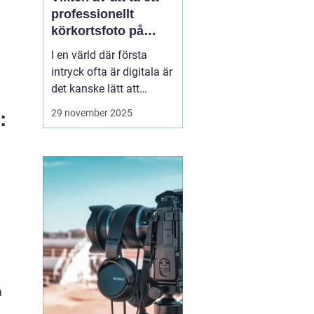
professionellt
körkortsfoto på
Östermalm
I en värld där första
intryck ofta är digitala är
det kanske lätt att
glömma bort vikten av
29 november 2025
:
ett välgjort körkortsfoto.
Ändå är detta lilla foto
en viktig del av vår
identitet. Ett k&o...
h
a