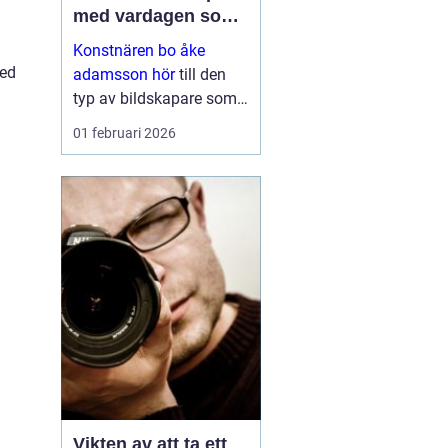
med vardagen som
scen
Konstnären bo åke
med
adamsson hör
till den
typ av bildskapare som
ofta upptäcks av en
01 februari 2026
slump i ett skyltfönster, i
en mindre
galleriutställning eller
bland hundratals namn i
en webbutik. När blicken
väl fastnar st...
Vikten av att ta ett