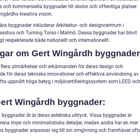
 och kommersiella byggnader till skolor och offentliga platser.
ngårdhs kreativa vision.
ra byggnader inkluderar Arkitektur- och designcentrum i
sshus och Turning Torso i Malmö. Dessa byggnader har blivit
gt respekterade både nationellt och internationellt.
ngar om Gert Wingårdh byggnader
 flera utmärkelser och erkännanden för deras design och
ade för deras tekniska innovationer och effektiva användning av
fta uppnått höga betyg i miljöcertifieringssystem som LEED oc
Gert Wingårdh byggnader:
 byggnader åt är deras estetiska uttryck. Vissa byggnader är
rena linjer och minimalistiska detaljer, medan andra har en mer
hs byggnader anpassar sig till sin omgivning och framhäver oft