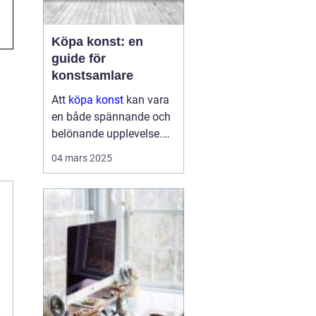
Köpa konst: en
guide för
konstsamlare
Att
köpa konst
kan vara
en både spännande och
belönande upplevelse.
Det handlar inte bara om
04 mars 2025
att förvärva ett fysiskt
objekt, utan också om
att investera i något som
u...