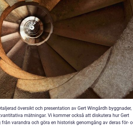
etaljerad översikt och presentation av Gert Wingårdh byggnader,
h kvantitativa mätningar. Vi kommer också att diskutera hur Gert
g från varandra och göra en historisk genomgång av deras för- 