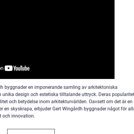
h byggnader en imponerande samling av arkitektoniska
nika design och estetiska tilltalande uttryck. Deras popularite
itet och betydelse inom arkitekturvärlden. Oavsett om det är en
r en skyskrapa, erbjuder Gert Wingårdh byggnader något för all
t och innovation.