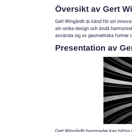
Översikt av Gert W
Gert Wingårdh är känd för sin innov
sin unika design och ändå harmoniska
använda sig av geometriska former oc
Presentation av Ge
Gert Wingårdh byggnader kan hittas öv