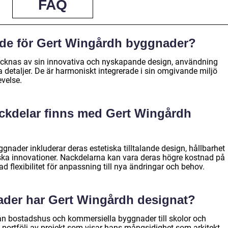
FAQ
de för Gert Wingårdh byggnader?
cknas av sin innovativa och nyskapande design, användning
 detaljer. De är harmoniskt integrerade i sin omgivande miljö
evelse.
ackdelar finns med Gert Wingårdh
nader inkluderar deras estetiska tilltalande design, hållbarhet
ka innovationer. Nackdelarna kan vara deras högre kostnad på
 flexibilitet för anpassning till nya ändringar och behov.
ader har Gert Wingårdh designat?
rån bostadshus och kommersiella byggnader till skolor och
d portfölj av projekt som visar hans mångsidighet som arkitekt.