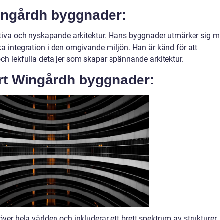
ingårdh byggnader:
ativa och nyskapande arkitektur. Hans byggnader utmärker sig 
 integration i den omgivande miljön. Han är känd för att
h lekfulla detaljer som skapar spännande arkitektur.
rt Wingårdh byggnader:
er hela världen och inkluderar ett brett spektrum av strukturer.