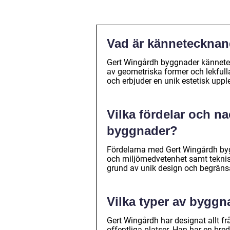
Vad är kännetecknan
Gert Wingårdh byggnader kännete
av geometriska former och lekfulla
och erbjuder en unik estetisk uppl
Vilka fördelar och n
byggnader?
Fördelarna med Gert Wingårdh bygg
och miljömedvetenhet samt teknis
grund av unik design och begränsad
Vilka typer av byggn
Gert Wingårdh har designat allt f
offentliga platser. Han har en bre