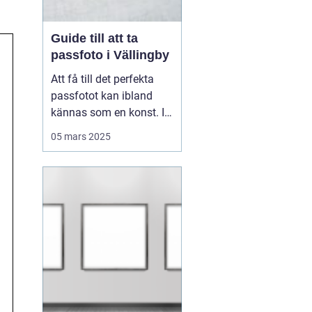
Guide till att ta
passfoto i Vällingby
Att få till det perfekta
passfotot kan ibland
kännas som en konst. I
Vällingby finns flera
05 mars 2025
alternativ för den som är
i behov av ett nytt
passfoto. Oavsett om
det handlar om att
förnya passet eller få till
rät...