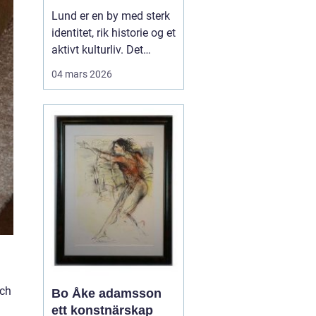
levende
Lund er en by med sterk
universitetsby
identitet, rik historie og et
aktivt kulturliv. Det
merkes også i måten
04 mars 2026
folk jobber med bilder.
Her finnes alt fra
kunstneriske portretter
og reklamebilder til
landbruksfoto og
dokumentasjon av
forskning. Når bedrifter,
instit...
och
Bo Åke adamsson
ett konstnärskap