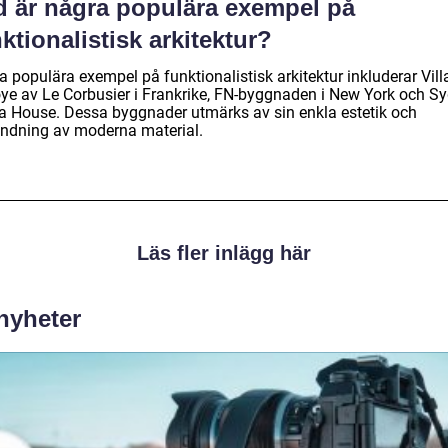
d är några populära exempel på
ktionalistisk arkitektur?
 populära exempel på funktionalistisk arkitektur inkluderar Vill
ye av Le Corbusier i Frankrike, FN-byggnaden i New York och S
a House. Dessa byggnader utmärks av sin enkla estetik och
ndning av moderna material.
Läs fler inlägg här
 nyheter