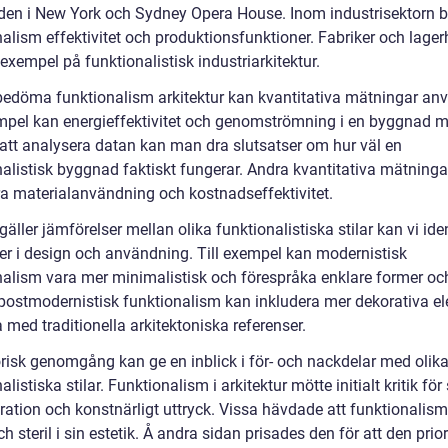
en i New York och Sydney Opera House. Inom industrisektorn b
alism effektivitet och produktionsfunktioner. Fabriker och lager
exempel på funktionalistisk industriarkitektur.
 bedöma funktionalism arkitektur kan kvantitativa mätningar an
empel kan energieffektivitet och genomströmning i en byggnad m
tt analysera datan kan man dra slutsatser om hur väl en
nalistisk byggnad faktiskt fungerar. Andra kvantitativa mätninga
ra materialanvändning och kostnadseffektivitet.
gäller jämförelser mellan olika funktionalistiska stilar kan vi iden
der i design och användning. Till exempel kan modernistisk
nalism vara mer minimalistisk och förespråka enklare former och 
ostmodernistisk funktionalism kan inkludera mer dekorativa e
 med traditionella arkitektoniska referenser.
orisk genomgång kan ge en inblick i för- och nackdelar med olik
alistiska stilar. Funktionalism i arkitektur mötte initialt kritik för 
ration och konstnärligt uttryck. Vissa hävdade att funktionalis
ch steril i sin estetik. Å andra sidan prisades den för att den prio