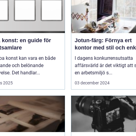
 konst: en guide för
Jotun-färg: Förnya ert
tsamlare
kontor med stil och enk
pa konst kan vara en både
I dagens konkurrensutsatta
ande och belönande
affärsvärld är det viktigt att
else. Det handlar...
en arbetsmiljö s...
s 2025
03 december 2024