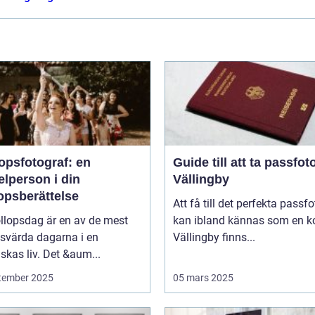
opsfotograf: en
Guide till att ta passfoto
lperson i din
Vällingby
opsberättelse
Att få till det perfekta passfo
llopsdag är en av de mest
kan ibland kännas som en ko
svärda dagarna i en
Vällingby finns...
kas liv. Det &aum...
tember 2025
05 mars 2025