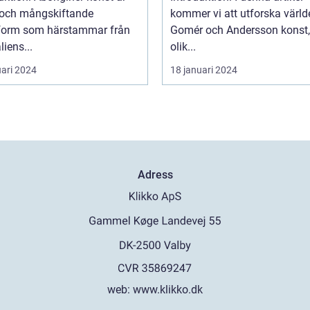
k och mångskiftande
kommer vi att utforska värld
form som härstammar från
Gomér och Andersson konst,
liens...
olik...
uari 2024
18 januari 2024
Adress
web:
www.klikko.dk