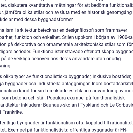
itet, diskutera kvantitativa mätningar för att bedöma funktional
ur, jämföra olika stilar och avsluta med en historisk genomgång 
kdelar med dessa byggnadsformer.
nalism i arkitektur betecknar en designfilosofi som framhäver
arhet, funktion och enkelhet. Stilen uppkom i början av 1900-t
tion på dekorativa och ornamentala arkitektoniska stilar som f
idigare perioder. Funktionalister strävade efter att skapa byggn
 på de verkliga behoven hos deras användare utan onödig
ning.
s olika typer av funktionalistiska byggnader, inklusive bostäder,
iga byggnader och industriella anläggningar. Inom bostadsarkite
tionalism känd för sin förenklade estetik och användning av mo
l som betong och stål. Populära exempel på funktionalistisk
arkitektur inkluderar Bauhaus-skolan i Tyskland och Le Corbusie
 Frankrike.
entliga byggnader är funktionalism ofta kopplad till rationalite
itet. Exempel på funktionalistiska offentliga byggnader är FN-