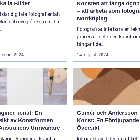
alla Bilder
Konsten att fånga ögon
– att arbeta som fotogra
d där digitala fotografier lätt
Norrköping
las och ses på skärmar, har
..
Fotografi är inte bara en tek
process– det är en konstfo
fångar tide...
tember 2024
14 augusti 2024
iginer konst: En
Gomér och Andersson
sikt av Konstformen
Konst: En Fördjupande
Australiens Urinvånare
Översikt
uktion: Aboriginer konst är
Introduktion: I denna artikel