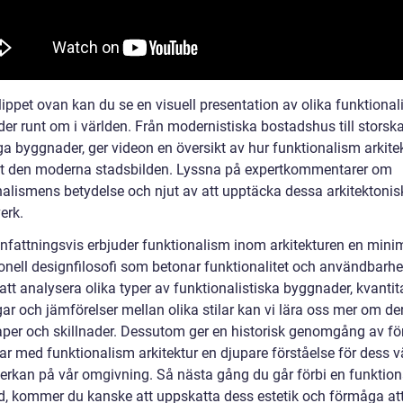
lippet ovan kan du se en visuell presentation av olika funktional
er runt om i världen. Från modernistiska bostadshus till storska
ga byggnader, ger videon en översikt av hur funktionalism arkite
t den moderna stadsbilden. Lyssna på expertkommentarer om
nalismens betydelse och njut av att upptäcka dessa arkitektonis
erk.
attningsvis erbjuder funktionalism inom arkitekturen en minim
ionell designfilosofi som betonar funktionalitet och användbarhe
tt analysera olika typer av funktionalistiska byggnader, kvantit
ar och jämförelser mellan olika stilar kan vi lära oss mer om de
per och skillnader. Dessutom ger en historisk genomgång av fö
ar med funktionalism arkitektur en djupare förståelse för dess v
erkan på vår omgivning. Så nästa gång du går förbi en funktiona
, kommer du kanske att uppskatta dess estetik och förmåga at