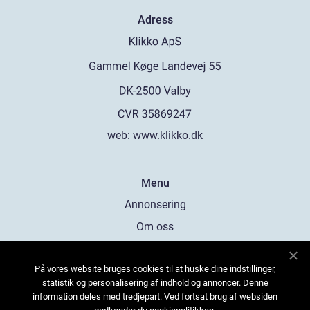
Adress
web:
www.klikko.dk
Menu
Annonsering
Om oss
Cookies
På vores website bruges cookies til at huske dine indstillinger,
Kontakta oss
statistik og personalisering af indhold og annoncer. Denne
Sitemap
information deles med tredjepart. Ved fortsat brug af websiden