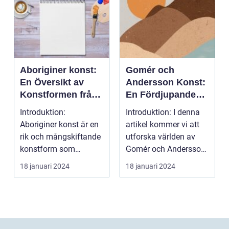
Aboriginer konst:
Gomér och
En Översikt av
Andersson Konst:
Konstformen från
En Fördjupande
Australiens
Översikt
Introduktion:
Introduktion: I denna
Urinvånare
Aboriginer konst är en
artikel kommer vi att
rik och mångskiftande
utforska världen av
konstform som
Gomér och Andersson
härstammar från
konst, dess olik...
18 januari 2024
18 januari 2024
Australiens...