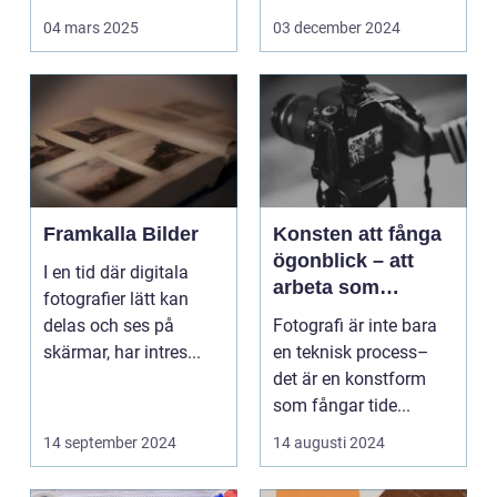
Det handlar...
arbetsmiljö s...
04 mars 2025
03 december 2024
Framkalla Bilder
Konsten att fånga
ögonblick – att
I en tid där digitala
arbeta som
fotografier lätt kan
fotograf i
delas och ses på
Fotografi är inte bara
Norrköping
skärmar, har intres...
en teknisk process–
det är en konstform
som fångar tide...
14 september 2024
14 augusti 2024