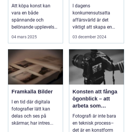
Att köpa konst kan
I dagens
vara en både
konkurrensutsatta
spännande och
affärsvärld är det
belönande upplevelse.
viktigt att skapa en
Det handlar...
arbetsmiljö s...
04 mars 2025
03 december 2024
Framkalla Bilder
Konsten att fånga
ögonblick – att
I en tid där digitala
arbeta som
fotografier lätt kan
fotograf i
delas och ses på
Fotografi är inte bara
Norrköping
skärmar, har intres...
en teknisk process–
det är en konstform