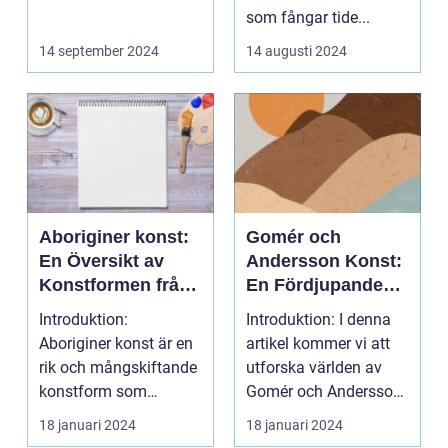
som fångar tide...
14 september 2024
14 augusti 2024
Aboriginer konst:
Gomér och
En Översikt av
Andersson Konst:
Konstformen från
En Fördjupande
Australiens
Översikt
Introduktion:
Introduktion: I denna
Urinvånare
Aboriginer konst är en
artikel kommer vi att
rik och mångskiftande
utforska världen av
konstform som
Gomér och Andersson
härstammar från
konst, dess olik...
18 januari 2024
18 januari 2024
Australiens...