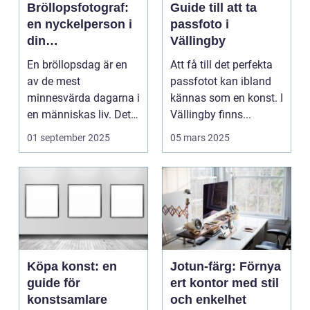
Bröllopsfotograf:
Guide till att ta
en nyckelperson i
passfoto i
din
Vällingby
bröllopsberättelse
En bröllopsdag är en
Att få till det perfekta
av de mest
passfotot kan ibland
minnesvärda dagarna i
kännas som en konst. I
en människas liv. Det
Vällingby finns...
&aum...
01 september 2025
05 mars 2025
Köpa konst: en
Jotun-färg: Förnya
guide för
ert kontor med stil
konstsamlare
och enkelhet