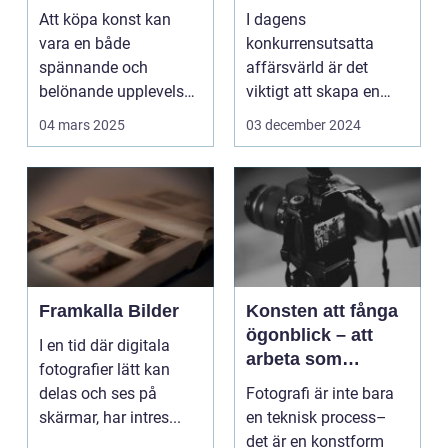
Att köpa konst kan
I dagens
vara en både
konkurrensutsatta
spännande och
affärsvärld är det
belönande upplevelse.
viktigt att skapa en
Det handlar...
arbetsmiljö s...
04 mars 2025
03 december 2024
Framkalla Bilder
Konsten att fånga
ögonblick – att
I en tid där digitala
arbeta som
fotografier lätt kan
fotograf i
delas och ses på
Fotografi är inte bara
Norrköping
skärmar, har intres...
en teknisk process–
det är en konstform