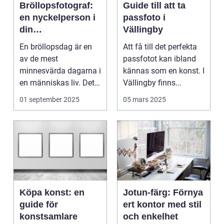
Bröllopsfotograf:
Guide till att ta
en nyckelperson i
passfoto i
din
Vällingby
bröllopsberättelse
En bröllopsdag är en
Att få till det perfekta
av de mest
passfotot kan ibland
minnesvärda dagarna i
kännas som en konst. I
en människas liv. Det
Vällingby finns...
&aum...
01 september 2025
05 mars 2025
Köpa konst: en
Jotun-färg: Förnya
guide för
ert kontor med stil
konstsamlare
och enkelhet