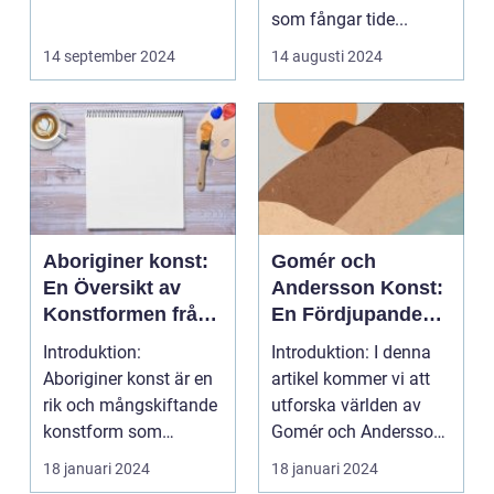
som fångar tide...
14 september 2024
14 augusti 2024
Aboriginer konst:
Gomér och
En Översikt av
Andersson Konst:
Konstformen från
En Fördjupande
Australiens
Översikt
Introduktion:
Introduktion: I denna
Urinvånare
Aboriginer konst är en
artikel kommer vi att
rik och mångskiftande
utforska världen av
konstform som
Gomér och Andersson
härstammar från
konst, dess olik...
18 januari 2024
18 januari 2024
Australiens...