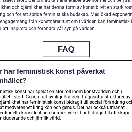
hället i stort. Genom att utmana etablerade normer och belysa 
khet och ojämlikhet har denna form av konst blivit en stark röst
ing och för att sprida feministiska budskap. Med ökad exponeri
t engagemang från konstnärer runt om i världen kan feministisk 
a att inspirera och förändra vår syn på världen.
FAQ
 har feministisk konst påverkat
mhället?
istisk konst har spelat en stor roll inom konstvärlden och i
llet i stort. Genom att synliggöra och ifrågasätta strukturer av
jämlikhet har feministisk konst bidragit till social förändring oc
at medvetenhet kring kön och genus. Det har också utmanat
ntionella könsideal och normer, vilket har bidragit till att skapa
inkluderande och jämlik värld.