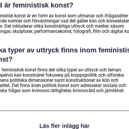
 är feministisk konst?
nistisk konst är en form av konst som utmanar och ifrågasätter
nde normer och förväntningar vad det gäller kön och könsrelate
r. Det inkluderar olika konstnärliga uttryck och medier, såsom
ngar, skulpturer, performancekonst, fotografi, film och digital ko
ka typer av uttryck finns inom feministi
nst?
feministisk konst finns det olika typer av uttryck och teman.
pelvis kan konstnärer fokusera på kroppspolitik och utforska
pens politiska dimensioner samt konstruktioner av kön och
litet. Det finns även politisk konst som adresserar sociala och
iska frågor som kvinnors rättigheter, kvinnovåld och jämlikhet.
Läs fler inlägg här