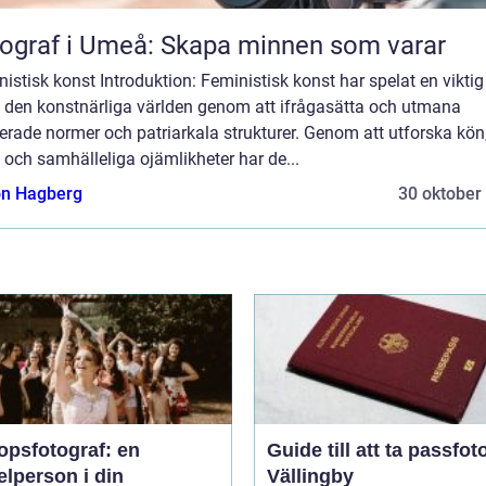
ograf i Umeå: Skapa minnen som varar
istisk konst Introduktion: Feministisk konst har spelat en viktig 
 den konstnärliga världen genom att ifrågasätta och utmana
erade normer och patriarkala strukturer. Genom att utforska kön
och samhälleliga ojämlikheter har de...
n Hagberg
30 oktober
opsfotograf: en
Guide till att ta passfoto
lperson i din
Vällingby