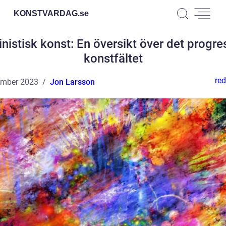
KONSTVARDAG.
se
nistisk konst: En översikt över det progre
konstfältet
red
ember 2023
Jon Larsson