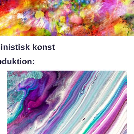
inistisk konst
oduktion: