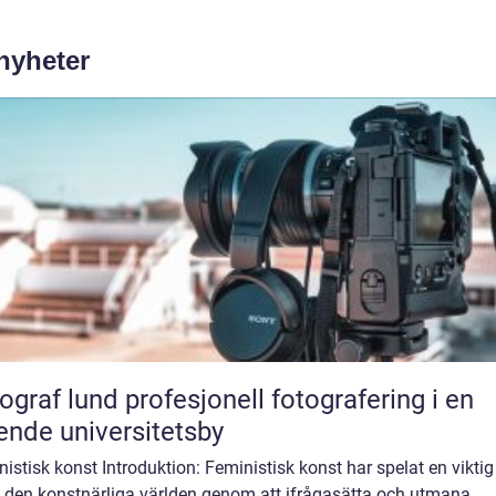
 nyheter
und profesjonell fotografering i en
ende universitetsby
istisk konst Introduktion: Feministisk konst har spelat en viktig 
 den konstnärliga världen genom att ifrågasätta och utmana