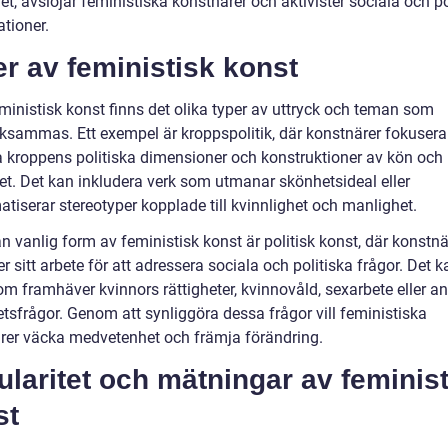
t, avslöjar feministiska konstnärer och aktivister sociala och po
tioner.
r av feministisk konst
ministisk konst finns det olika typer av uttryck och teman som
sammas. Ett exempel är kroppspolitik, där konstnärer fokuserar
a kroppens politiska dimensioner och konstruktioner av kön och
tet. Det kan inkludera verk som utmanar skönhetsideal eller
tiserar stereotyper kopplade till kvinnlighet och manlighet.
 vanlig form av feministisk konst är politisk konst, där konstnä
 sitt arbete för att adressera sociala och politiska frågor. Det 
om framhäver kvinnors rättigheter, kvinnovåld, sexarbete eller a
tsfrågor. Genom att synliggöra dessa frågor vill feministiska
rer väcka medvetenhet och främja förändring.
laritet och mätningar av feminis
st