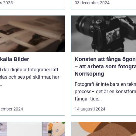
s 2025
03 december 2024
alla Bilder
Konsten att fånga ögon
– att arbeta som fotogra
d där digitala fotografier lätt
Norrköping
las och ses på skärmar, har
..
Fotografi är inte bara en tek
process– det är en konstfo
fångar tide...
tember 2024
14 augusti 2024