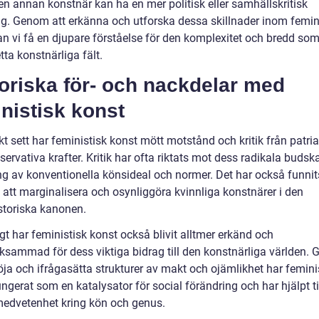
n annan konstnär kan ha en mer politisk eller samhällskritisk
ing. Genom att erkänna och utforska dessa skillnader inom femin
an vi få en djupare förståelse för den komplexitet och bredd som
ta konstnärliga fält.
oriska för- och nackdelar med
nistisk konst
kt sett har feministisk konst mött motstånd och kritik från patri
ervativa krafter. Kritik har ofta riktats mot dess radikala buds
g av konventionella könsideal och normer. Det har också funnit
 att marginalisera och osynliggöra kvinnliga konstnärer i den
storiska kanonen.
t har feministisk konst också blivit alltmer erkänd och
sammad för dess viktiga bidrag till den konstnärliga världen.
öja och ifrågasätta strukturer av makt och ojämlikhet har femini
ngerat som en katalysator för social förändring och har hjälpt til
edvetenhet kring kön och genus.