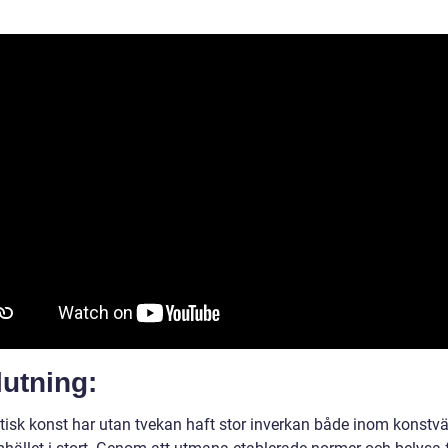
utning:
tisk konst har utan tvekan haft stor inverkan både inom konstvä