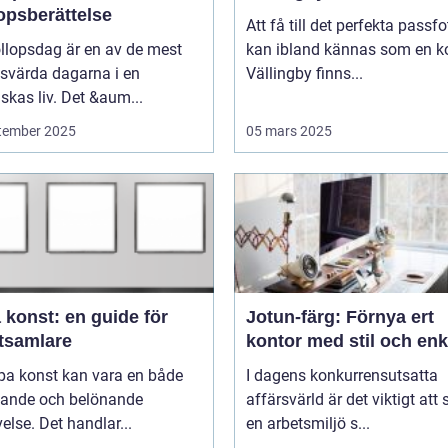
opsberättelse
Att få till det perfekta passfo
llopsdag är en av de mest
kan ibland kännas som en ko
svärda dagarna i en
Vällingby finns...
kas liv. Det &aum...
tember 2025
05 mars 2025
 konst: en guide för
Jotun-färg: Förnya ert
tsamlare
kontor med stil och enk
pa konst kan vara en både
I dagens konkurrensutsatta
ande och belönande
affärsvärld är det viktigt att
else. Det handlar...
en arbetsmiljö s...