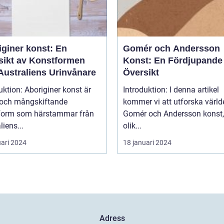
iginer konst: En
Gomér och Andersson
sikt av Konstformen
Konst: En Fördjupande
Australiens Urinvånare
Översikt
uktion: Aboriginer konst är
Introduktion: I denna artikel
k och mångskiftande
kommer vi att utforska värld
form som härstammar från
Gomér och Andersson konst,
liens...
olik...
uari 2024
18 januari 2024
Adress