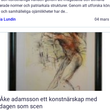
erade normer och patriarkala strukturer. Genom att utforska kön
och samhälleliga ojämlikheter har de...
ia Lundin
04 mars
 adamsson ett konstnärskap med
rdagen som scen