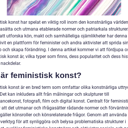
tisk konst har spelat en viktig roll inom den konstnärliga värld
ågasätta och utmana etablerade normer och patriarkala strukturer
tt utforska kön, makt och samhälleliga ojämlikheter har denna
ivit en plattform för feminister och andra aktivister att sprida si
 och skapa förändring. I denna artikel kommer vi att fördjupa o
isk konst är, vilka typer som finns, dess popularitet och dess his
 nackdelar.
är feministisk konst?
tisk konst är en bred term som omfattar olika konstnärliga uttr
Det kan inkludera allt från målningar och skulpturer till
ncekonst, fotografi, film och digital konst. Centralt för feminist
r att det utmanar och ifrågasätter rådande normer och förväntni
 gäller könsroller och könsrelaterade frågor. Genom att använda
verktyg för att synliggöra och belysa problematiska strukturer i