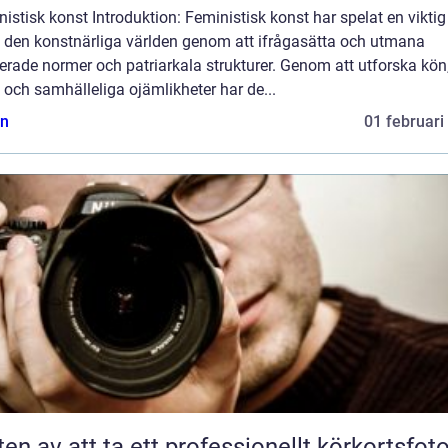
istisk konst Introduktion: Feministisk konst har spelat en viktig 
 den konstnärliga världen genom att ifrågasätta och utmana
erade normer och patriarkala strukturer. Genom att utforska kön
och samhälleliga ojämlikheter har de...
n
01 februari
ten av att ta ett professionellt körkortsfot