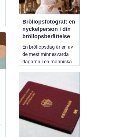
Bröllopsfotograf: en
nyckelperson i din
bröllopsberättelse
En bröllopsdag är en av
de mest minnesvärda
dagarna i en människas
liv. Det är en dag fylld
med kärlek, glädje och
känslosamma stunder
som man vill för evigt
bevara i minnet.
01
september 2025