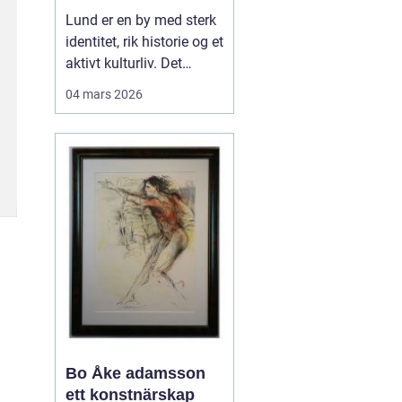
levende
Lund er en by med sterk
universitetsby
identitet, rik historie og et
aktivt kulturliv. Det
merkes også i måten
04 mars 2026
folk jobber med bilder.
Her finnes alt fra
kunstneriske portretter
og reklamebilder til
landbruksfoto og
dokumentasjon av
forskning. Når bedrifter,
instit...
Bo Åke adamsson
ett konstnärskap