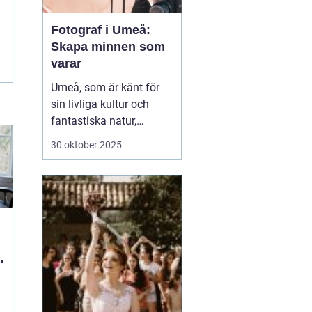
Fotograf i Umeå:
Skapa minnen som
varar
Umeå, som är känt för
sin livliga kultur och
fantastiska natur,
erbjuder många tillfällen
30 oktober 2025
för fotografering.
Oavsett om du är i
staden för att utforska
dess kulturella
evenemang eller de
vackra norrlands...