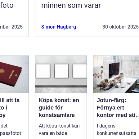
sfoto
minnen som varar
mber 2025
Simon Hagberg
30 oktober 2025
ll att ta
Köpa konst: en
Jotun-färg:
o i
guide för
Förnya ert
gby
konstsamlare
kontor med stil
och enkelhet
l det
Att köpa konst kan
I dagens
 passfotot
vara en både
konkurrensutsatta