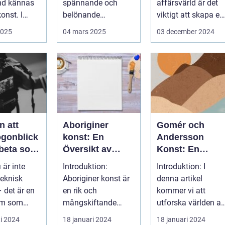
nd kännas
spännande och
affärsvärld är det
onst. I
belönande
viktigt att skapa en
 finns...
upplevelse. Det
arbetsmiljö s...
2025
04 mars 2025
03 december 2024
handlar...
n att
Aboriginer
Gomér och
ögonblick
konst: En
Andersson
rbeta som
Översikt av
Konst: En
f i
Konstformen
Fördjupande
 är inte
Introduktion:
Introduktion: I
ping
från Australiens
Översikt
teknisk
Aboriginer konst är
denna artikel
Urinvånare
 det är en
en rik och
kommer vi att
rm som
mångskiftande
utforska världen av
de...
konstform som
Gomér och
i 2024
18 januari 2024
18 januari 2024