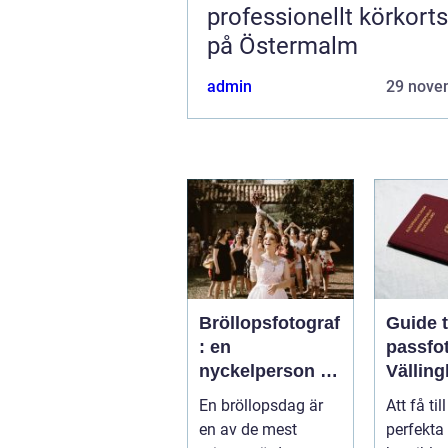
professionellt körkort
på Östermalm
admin
29 nove
Bröllopsfotograf
Guide ti
: en
passfot
nyckelperson i
Vällin
din
En bröllopsdag är
Att få til
bröllopsberättel
en av de mest
perfekta
se