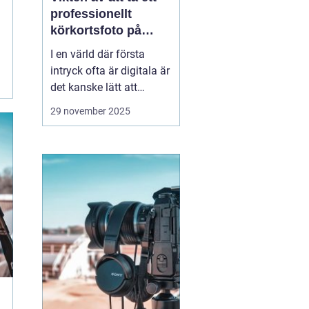
professionellt
körkortsfoto på
Östermalm
I en värld där första
intryck ofta är digitala är
det kanske lätt att
glömma bort vikten av
29 november 2025
ett välgjort körkortsfoto.
Ändå är detta lilla foto
en viktig del av vår
identitet. Ett k&o...