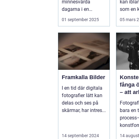
minnesvärda
kan ibla
dagarna i en
som en k
människas liv. Det
Vällingby
01 september 2025
05 mars 
&aum...
Framkalla Bilder
Konste
fånga 
I en tid där digitala
– att a
fotografier lätt kan
fotogra
delas och ses på
Fotografi
Norrkö
skärmar, har intres...
bara en 
process–
konstfo
fångar ti
14 september 2024
14 august