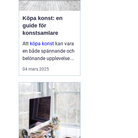
Köpa konst: en
guide för
konstsamlare
Att
köpa konst
kan vara
en både spännande och
belönande upplevelse.
Det handlar inte bara om
04 mars 2025
att förvärva ett fysiskt
objekt, utan också om
att investera i något som
u...