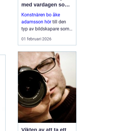
med vardagen som
scen
Konstnären bo åke
adamsson hör
till den
typ av bildskapare som
ofta upptäcks av en
01 februari 2026
slump i ett skyltfönster, i
en mindre
galleriutställning eller
bland hundratals namn i
en webbutik. När blicken
väl fastnar st...
Vikten av att ta ett