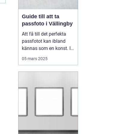
Guide till att ta
passfoto i Vällingby
Att få till det perfekta
passfotot kan ibland
kännas som en konst. I
Vällingby finns flera
05 mars 2025
alternativ för den som är
i behov av ett nytt
passfoto. Oavsett om
det handlar om att
förnya passet eller få till
rät...