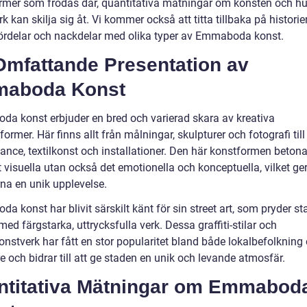
rmer som frodas där, quantitativa mätningar om konsten och hu
k kan skilja sig åt. Vi kommer också att titta tillbaka på historien
fördelar och nackdelar med olika typer av Emmaboda konst.
Omfattande Presentation av
aboda Konst
a konst erbjuder en bred och varierad skara av kreativa
former. Här finns allt från målningar, skulpturer och fotografi till
ance, textilkonst och installationer. Den här konstformen betona
 visuella utan också det emotionella och konceptuella, vilket ge
na en unik upplevelse.
 konst har blivit särskilt känt för sin street art, som pryder s
ed färgstarka, uttrycksfulla verk. Dessa graffiti-stilar och
onstverk har fått en stor popularitet bland både lokalbefolkning
 och bidrar till att ge staden en unik och levande atmosfär.
ntitativa Mätningar om Emmabod