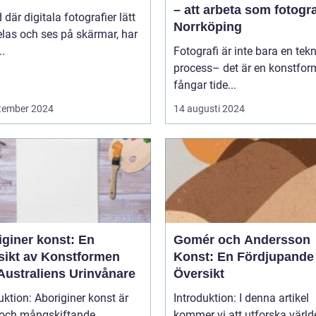
– att arbeta som fotogra
d där digitala fotografier lätt
Norrköping
las och ses på skärmar, har
..
Fotografi är inte bara en tek
process– det är en konstfo
fångar tide...
tember 2024
14 augusti 2024
iginer konst: En
Gomér och Andersson
sikt av Konstformen
Konst: En Fördjupande
Australiens Urinvånare
Översikt
uktion: Aboriginer konst är
Introduktion: I denna artikel
k och mångskiftande
kommer vi att utforska värld