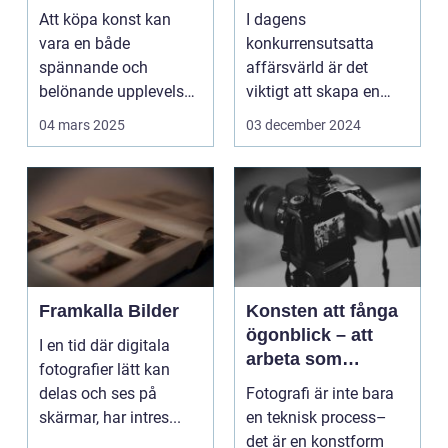
Att köpa konst kan
I dagens
vara en både
konkurrensutsatta
spännande och
affärsvärld är det
belönande upplevelse.
viktigt att skapa en
Det handlar...
arbetsmiljö s...
04 mars 2025
03 december 2024
Framkalla Bilder
Konsten att fånga
ögonblick – att
I en tid där digitala
arbeta som
fotografier lätt kan
fotograf i
delas och ses på
Fotografi är inte bara
Norrköping
skärmar, har intres...
en teknisk process–
det är en konstform