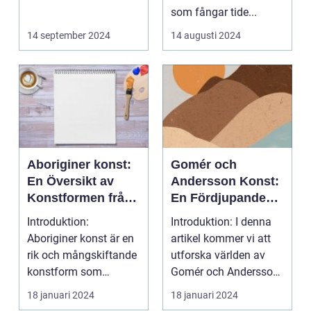
som fångar tide...
14 september 2024
14 augusti 2024
Aboriginer konst:
Gomér och
En Översikt av
Andersson Konst:
Konstformen från
En Fördjupande
Australiens
Översikt
Introduktion:
Introduktion: I denna
Urinvånare
Aboriginer konst är en
artikel kommer vi att
rik och mångskiftande
utforska världen av
konstform som
Gomér och Andersson
härstammar från
konst, dess olik...
18 januari 2024
18 januari 2024
Australiens...