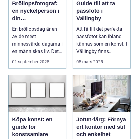
Bröllopsfotograf:
Guide till att ta
en nyckelperson i
passfoto i
din
Vällingby
bröllopsberättelse
En bröllopsdag är en
Att få till det perfekta
av de mest
passfotot kan ibland
minnesvärda dagarna i
kännas som en konst. I
en människas liv. Det
Vällingby finns...
&aum...
01 september 2025
05 mars 2025
Köpa konst: en
Jotun-färg: Förnya
guide för
ert kontor med stil
konstsamlare
och enkelhet