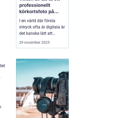
professionellt
körkortsfoto på
Östermalm
I en värld där första
intryck ofta är digitala är
det kanske lätt att
glömma bort vikten av
29 november 2025
ett välgjort körkortsfoto.
Ändå är detta lilla foto
en viktig del av vår
identitet. Ett k&o...
let
r
n