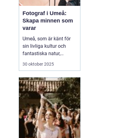
Fotograf i Umeå:
Skapa minnen som
varar
Umeå, som är känt för
sin livliga kultur och
fantastiska natur,
erbjuder många tillfällen
30 oktober 2025
för fotografering.
Oavsett om du är i
staden för att utforska
dess kulturella
evenemang eller de
vackra norrlands...