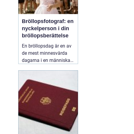
Bröllopsfotograf: en
nyckelperson i din
bröllopsberättelse
En bröllopsdag är en av
de mest minnesvärda
dagarna i en människas
liv. Det är en dag fylld
med kärlek, glädje och
känslosamma stunder
som man vill för evigt
bevara i minnet.
01
september 2025