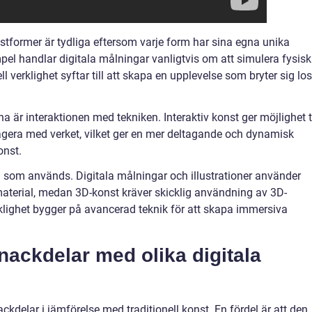
stformer är tydliga eftersom varje form har sina egna unika
mpel handlar digitala målningar vanligtvis om att simulera fysis
 verklighet syftar till att skapa en upplevelse som bryter sig lo
a är interaktionen med tekniken. Interaktiv konst ger möjlighet ti
ragera med verket, vilket ger en mer deltagande och dynamisk
onst.
yg som används. Digitala målningar och illustrationer använder
terial, medan 3D-konst kräver skicklig användning av 3D-
klighet bygger på avancerad teknik för att skapa immersiva
 nackdelar med olika digitala
ckdelar i jämförelse med traditionell konst. En fördel är att den