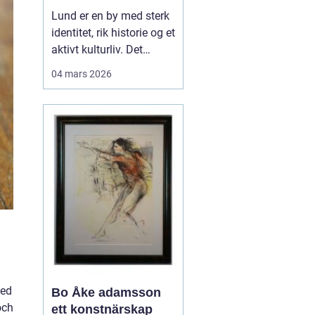
levende
Lund er en by med sterk
universitetsby
identitet, rik historie og et
aktivt kulturliv. Det
merkes også i måten
04 mars 2026
folk jobber med bilder.
Her finnes alt fra
kunstneriske portretter
og reklamebilder til
landbruksfoto og
dokumentasjon av
forskning. Når bedrifter,
instit...
Med
Bo Åke adamsson
och
ett konstnärskap