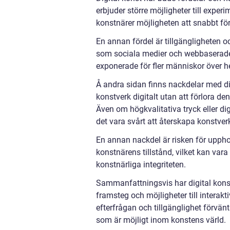
erbjuder större möjligheter till exper
konstnärer möjligheten att snabbt för
En annan fördel är tillgängligheten o
som sociala medier och webbaserade g
exponerade för fler människor över h
Å andra sidan finns nackdelar med di
konstverk digitalt utan att förlora de
Även om högkvalitativa tryck eller d
det vara svårt att återskapa konstve
En annan nackdel är risken för upphov
konstnärens tillstånd, vilket kan var
konstnärliga integriteten.
Sammanfattningsvis har digital konst
framsteg och möjligheter till interak
efterfrågan och tillgänglighet förvän
som är möjligt inom konstens värld.