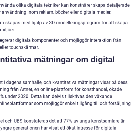
 använda olika digitala tekniker kan konstnärer skapa detaljerade
för användning inom reklam, böcker eller digitala medier.
om skapas med hjälp av 3D-modelleringsprogram för att skapa
miljöer.
tegrerar digitala komponenter och möjliggör interaktion från
 eller touchskärmar.
ntitativa mätningar om digital
lärt i dagens samhälle, och kvantitativa mätningar visar på dess
ing från Artnet, en online-plattform för konsthandel, ökade
1% under 2020. Detta kan delvis tillskrivas den växande
lineplattformar som möjliggör enkel tillgång till och försäljning
sel och UBS konstateras det att 77% av unga konstsamlare är
yngre generationen har visat ett ökat intresse för digitala