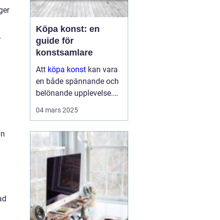
ger
Köpa konst: en
r
guide för
konstsamlare
Att
köpa konst
kan vara
en både spännande och
belönande upplevelse.
Det handlar inte bara om
04 mars 2025
att förvärva ett fysiskt
objekt, utan också om
an
att investera i något som
u...
ad