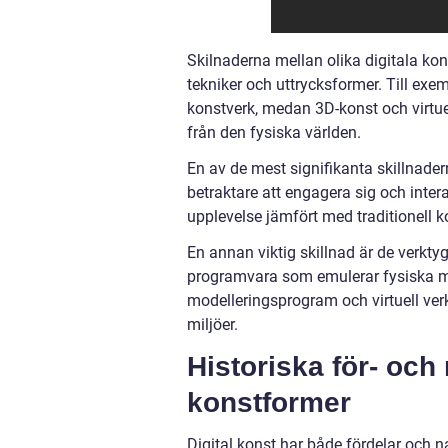
Skilnaderna mellan olika digitala kon
tekniker och uttrycksformer. Till exe
konstverk, medan 3D-konst och virtuell
från den fysiska världen.
En av de mest signifikanta skillnadern
betraktare att engagera sig och inte
upplevelse jämfört med traditionell k
En annan viktig skillnad är de verkt
programvara som emulerar fysiska ma
modelleringsprogram och virtuell ver
miljöer.
Historiska för- och
konstformer
Digital konst har både fördelar och na