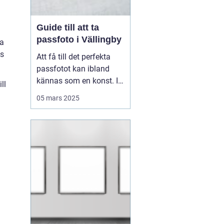
Guide till att ta
passfoto i Vällingby
ka
ss
Att få till det perfekta
passfotot kan ibland
kännas som en konst. I
ll
Vällingby finns flera
05 mars 2025
alternativ för den som är
i behov av ett nytt
passfoto. Oavsett om
det handlar om att
förnya passet eller få till
rät...