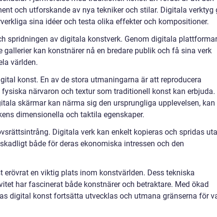
iment och utforskande av nya tekniker och stilar. Digitala verktyg 
verkliga sina idéer och testa olika effekter och kompositioner.
ch spridningen av digitala konstverk. Genom digitala plattforma
allerier kan konstnärer nå en bredare publik och få sina verk
ela världen.
gital konst. En av de stora utmaningarna är att reproducera
n fysiska närvaron och textur som traditionell konst kan erbjuda.
igitala skärmar kan närma sig den ursprungliga upplevelsen, kan
rkens dimensionella och taktila egenskaper.
srättsintrång. Digitala verk kan enkelt kopieras och spridas ut
a skadligt både för deras ekonomiska intressen och den
 erövrat en viktig plats inom konstvärlden. Dess tekniska
tivitet har fascinerat både konstnärer och betraktare. Med ökad
tas digital konst fortsätta utvecklas och utmana gränserna för v