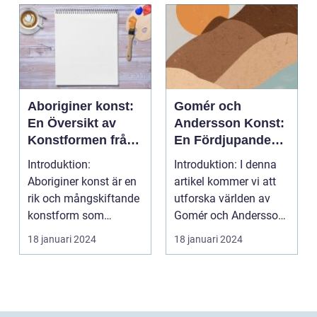
Aboriginer konst:
Gomér och
En Översikt av
Andersson Konst:
Konstformen från
En Fördjupande
Australiens
Översikt
Introduktion:
Introduktion: I denna
Urinvånare
Aboriginer konst är en
artikel kommer vi att
rik och mångskiftande
utforska världen av
konstform som
Gomér och Andersson
härstammar från
konst, dess olik...
18 januari 2024
18 januari 2024
Australiens...