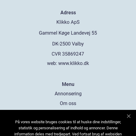
Adress
web:
www.klikko.dk
Menu
Annonsering
Om oss
Cookies
På vores website bruges cookies til at huske dine indstillinger,
Kontakta oss
statistik og personalisering af indhold og annoncer. Denne
Sitemap
information deles med tredjepart. Ved fortsat brug af websiden