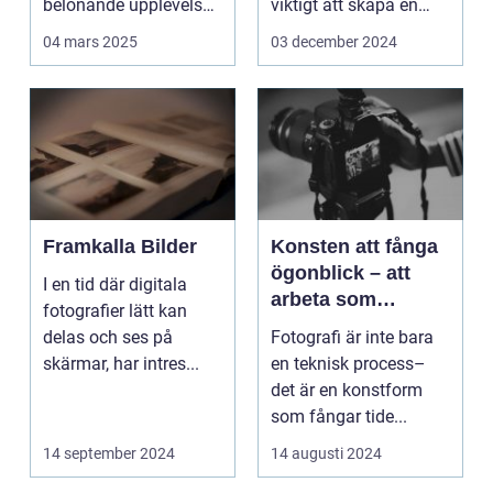
belönande upplevelse.
viktigt att skapa en
Det handlar...
arbetsmiljö s...
04 mars 2025
03 december 2024
Framkalla Bilder
Konsten att fånga
ögonblick – att
I en tid där digitala
arbeta som
fotografier lätt kan
fotograf i
delas och ses på
Fotografi är inte bara
Norrköping
skärmar, har intres...
en teknisk process–
det är en konstform
som fångar tide...
14 september 2024
14 augusti 2024