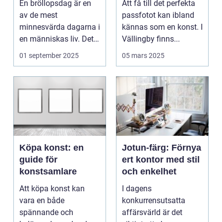
En bröllopsdag är en
Att få till det perfekta
av de mest
passfotot kan ibland
minnesvärda dagarna i
kännas som en konst. I
en människas liv. Det
Vällingby finns...
&aum...
01 september 2025
05 mars 2025
Köpa konst: en
Jotun-färg: Förnya
guide för
ert kontor med stil
konstsamlare
och enkelhet
Att köpa konst kan
I dagens
vara en både
konkurrensutsatta
spännande och
affärsvärld är det