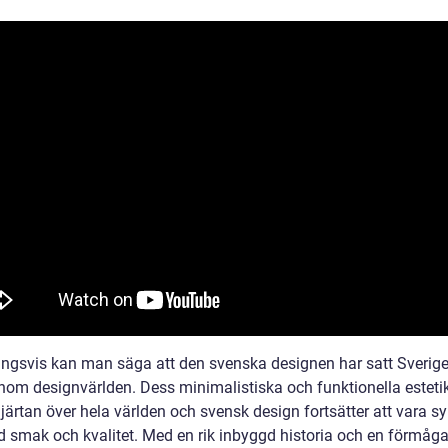
ingsvis kan man säga att den svenska designen har satt Sverig
inom designvärlden. Dess minimalistiska och funktionella esteti
hjärtan över hela världen och svensk design fortsätter att vara 
 smak och kvalitet. Med en rik inbyggd historia och en förmåga