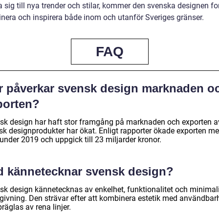
 sig till nya trender och stilar, kommer den svenska designen fo
cinera och inspirera både inom och utanför Sveriges gränser.
FAQ
r påverkar svensk design marknaden o
porten?
sk design har haft stor framgång på marknaden och exporten a
sk designprodukter har ökat. Enligt rapporter ökade exporten m
under 2019 och uppgick till 23 miljarder kronor.
d kännetecknar svensk design?
sk design kännetecknas av enkelhet, funktionalitet och minimali
givning. Den strävar efter att kombinera estetik med användbar
räglas av rena linjer.