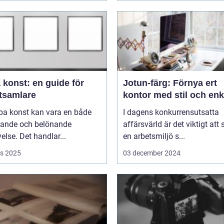
 konst: en guide för
Jotun-färg: Förnya ert
tsamlare
kontor med stil och enk
pa konst kan vara en både
I dagens konkurrensutsatta
ande och belönande
affärsvärld är det viktigt att
else. Det handlar...
en arbetsmiljö s...
s 2025
03 december 2024