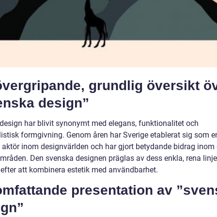
vergripande, grundlig översikt ö
enska design”
design har blivit synonymt med elegans, funktionalitet och
istisk formgivning. Genom åren har Sverige etablerat sig som e
 aktör inom designvärlden och har gjort betydande bidrag inom 
mråden. Den svenska designen präglas av dess enkla, rena linje
 efter att kombinera estetik med användbarhet.
omfattande presentation av ”sven
ign”