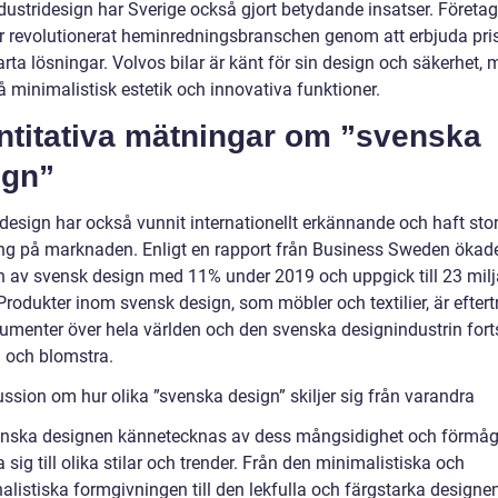
dustridesign har Sverige också gjort betydande insatser. Företa
r revolutionerat heminredningsbranschen genom att erbjuda pri
ta lösningar. Volvos bilar är känt för sin design och säkerhet, 
 minimalistisk estetik och innovativa funktioner.
ntitativa mätningar om ”svenska
ign”
design har också vunnit internationellt erkännande och haft sto
g på marknaden. Enligt en rapport från Business Sweden ökad
n av svensk design med 11% under 2019 och uppgick till 23 milj
Produkter inom svensk design, som möbler och textilier, är efter
umenter över hela världen och den svenska designindustrin fort
a och blomstra.
ssion om hur olika ”svenska design” skiljer sig från varandra
nska designen kännetecknas av dess mångsidighet och förmåg
sig till olika stilar och trender. Från den minimalistiska och
alistiska formgivningen till den lekfulla och färgstarka designen