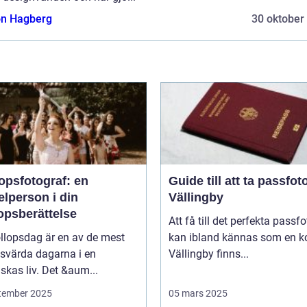
n Hagberg
30 oktober
opsfotograf: en
Guide till att ta passfoto
lperson i din
Vällingby
opsberättelse
Att få till det perfekta passfo
llopsdag är en av de mest
kan ibland kännas som en ko
svärda dagarna i en
Vällingby finns...
kas liv. Det &aum...
tember 2025
05 mars 2025