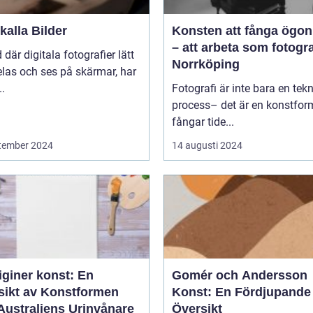
alla Bilder
Konsten att fånga ögon
– att arbeta som fotogra
d där digitala fotografier lätt
Norrköping
las och ses på skärmar, har
..
Fotografi är inte bara en tek
process– det är en konstfo
fångar tide...
tember 2024
14 augusti 2024
iginer konst: En
Gomér och Andersson
sikt av Konstformen
Konst: En Fördjupande
Australiens Urinvånare
Översikt