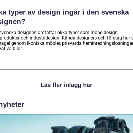
ka typer av design ingår i den svenska
signen?
svenska designen omfattar olika typer som möbeldesign,
lprodukter och industridesign. Kända designers och företag har s
prägel genom ikoniska möbler, prisvärda heminredningslösninga
ativa bilar.
Läs fler inlägg här
 nyheter