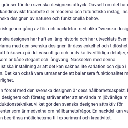
a gränser för den svenska designens uttryck. Oavsett om det ha
skandinaviskt träarbete eller moderna och futuristiska inslag, ins
nska designen av naturen och funktionella behov.
orisk genomgång av för- och nackdelar med olika ”svenska desi
ska designen har haft en lång historia och har utvecklats över t
elarna med den svenska designen är dess enkelhet och tidlöshet
tt fokusera på det väsentliga och undvika överflödiga detaljer,
som är både elegant och långvarig. Nackdelen med denna
stiska inställning är att det kan saknas lite variation och djup i
n. Det kan också vara utmanande att balansera funktionalitet 
lighet.
n fördel med den svenska designen är dess hållbarhetsaspekt
 designers och företag strävar efter att använda miljövänliga ma
uktionstekniker, vilket gör den svenska designen attraktiv för
nter som är medvetna om hållbarhetsfrågor. En nackdel kan va
n begränsa möjligheterna till experiment och kreativitet.