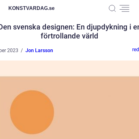
KONSTVARDAG.
se
Den svenska designen: En djupdykning i e
förtrollande värld
red
ber 2023
Jon Larsson