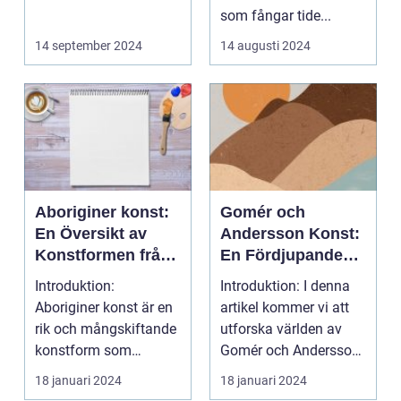
som fångar tide...
14 september 2024
14 augusti 2024
Aboriginer konst:
Gomér och
En Översikt av
Andersson Konst:
Konstformen från
En Fördjupande
Australiens
Översikt
Introduktion:
Introduktion: I denna
Urinvånare
Aboriginer konst är en
artikel kommer vi att
rik och mångskiftande
utforska världen av
konstform som
Gomér och Andersson
härstammar från
konst, dess olik...
18 januari 2024
18 januari 2024
Australiens...