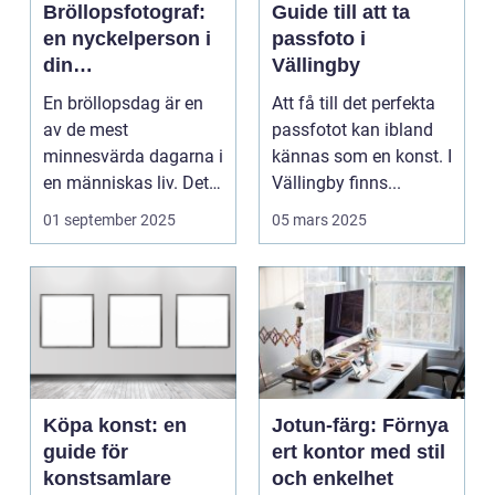
Bröllopsfotograf:
Guide till att ta
en nyckelperson i
passfoto i
din
Vällingby
bröllopsberättelse
En bröllopsdag är en
Att få till det perfekta
av de mest
passfotot kan ibland
minnesvärda dagarna i
kännas som en konst. I
en människas liv. Det
Vällingby finns...
&aum...
01 september 2025
05 mars 2025
Köpa konst: en
Jotun-färg: Förnya
guide för
ert kontor med stil
konstsamlare
och enkelhet