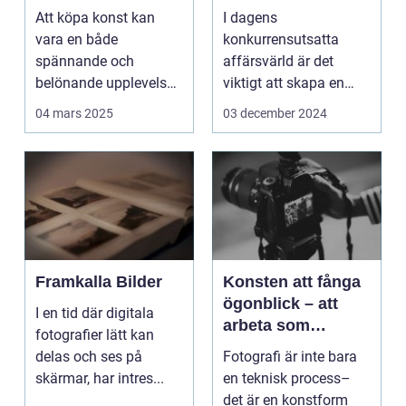
Att köpa konst kan
I dagens
vara en både
konkurrensutsatta
spännande och
affärsvärld är det
belönande upplevelse.
viktigt att skapa en
Det handlar...
arbetsmiljö s...
04 mars 2025
03 december 2024
Framkalla Bilder
Konsten att fånga
ögonblick – att
I en tid där digitala
arbeta som
fotografier lätt kan
fotograf i
delas och ses på
Fotografi är inte bara
Norrköping
skärmar, har intres...
en teknisk process–
det är en konstform