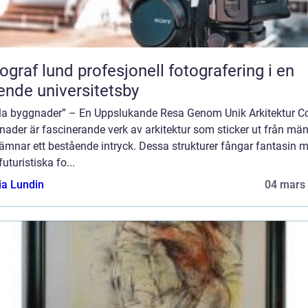
und profesjonell fotografering i en
ende universitetsby
la byggnader” – En Uppslukande Resa Genom Unik Arkitektur C
nader är fascinerande verk av arkitektur som sticker ut från mä
ämnar ett bestående intryck. Dessa strukturer fångar fantasin 
futuristiska fo...
ia Lundin
04 mars