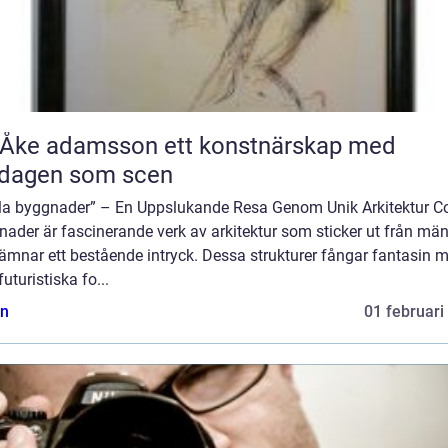
 adamsson ett konstnärskap med
rdagen som scen
la byggnader” – En Uppslukande Resa Genom Unik Arkitektur C
nader är fascinerande verk av arkitektur som sticker ut från mä
ämnar ett bestående intryck. Dessa strukturer fångar fantasin 
futuristiska fo...
n
01 februari