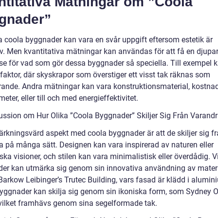
ntitativa Mätningar om ”Coola
gnader”
a coola byggnader kan vara en svår uppgift eftersom estetik är
iv. Men kvantitativa mätningar kan användas för att få en djupa
lse för vad som gör dessa byggnader så speciella. Till exempel 
faktor, där skyskrapor som överstiger ett visst tak räknas som
ande. Andra mätningar kan vara konstruktionsmaterial, kostnad
eter, eller till och med energieffektivitet.
ussion om Hur Olika ”Coola Byggnader” Skiljer Sig Från Varand
rkningsvärd aspekt med coola byggnader är att de skiljer sig f
a på många sätt. Designen kan vara inspirerad av naturen eller
iska visioner, och stilen kan vara minimalistisk eller överdådig. 
er kan utmärka sig genom sin innovativa användning av materi
arkow Leibinger’s Trutec Building, vars fasad är klädd i alumin
yggnader kan skilja sig genom sin ikoniska form, som Sydney 
vilket framhävs genom sina segelformade tak.