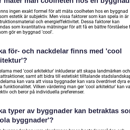
r mäter man coolheten hos en byggna
finns ingen exakt formel för att mäta coolheten hos en byggnad
som estetik är subjektiv. Men vissa faktorer som kan spela in är 
ruktionsmaterial och energieffektivitet. Dessa faktorer kan
ndas som kvantitativa mätningar för att få en bättre förståelse 
som gör en byggnad 'cool'.
ka för- och nackdelar finns med 'cool
itektur'?
elarna med 'cool arkitektur' inkluderar att skapa landmärken och
tattraktioner, samt att bidra till estetiskt tilltalande stadslandska
delarna kan vara att vissa byggnader kan vara överdrivet dyra el
 funktionalitet. Vilken värdering man ger 'cool arkitektur' kan v
ktiv och beror på individuella preferenser.
lka typer av byggnader kan betraktas s
oola byggnader'?