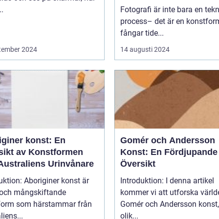
..
Fotografi är inte bara en tek
process– det är en konstfo
fångar tide...
tember 2024
14 augusti 2024
iginer konst: En
Gomér och Andersson
sikt av Konstformen
Konst: En Fördjupande
Australiens Urinvånare
Översikt
uktion: Aboriginer konst är
Introduktion: I denna artikel
k och mångskiftande
kommer vi att utforska värld
form som härstammar från
Gomér och Andersson konst,
liens...
olik...