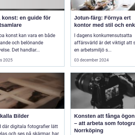
 konst: en guide för
Jotun-färg: Förnya ert
tsamlare
kontor med stil och enk
pa konst kan vara en både
I dagens konkurrensutsatta
ande och belönande
affärsvärld är det viktigt att
else. Det handlar...
en arbetsmiljö s...
s 2025
03 december 2024
alla Bilder
Konsten att fånga ögon
– att arbeta som fotogra
d där digitala fotografier lätt
Norrköping
las och ses på skärmar, har