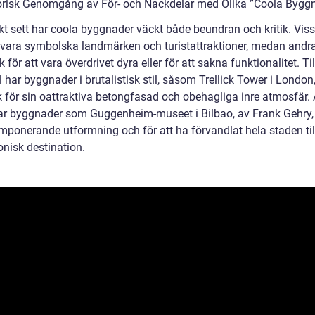
orisk Genomgång av För- och Nackdelar med Olika ”Coola Bygg
skt sett har coola byggnader väckt både beundran och kritik. Vis
 vara symbolska landmärken och turistattraktioner, medan andr
tik för att vara överdrivet dyra eller för att sakna funktionalitet. Til
har byggnader i brutalistisk stil, såsom Trellick Tower i London,
ik för sin oattraktiva betongfasad och obehagliga inre atmosfär.
ar byggnader som Guggenheim-museet i Bilbao, av Frank Gehry, 
imponerande utformning och för att ha förvandlat hela staden til
onisk destination.