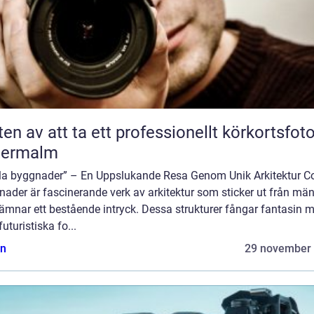
ten av att ta ett professionellt körkortsfot
termalm
la byggnader” – En Uppslukande Resa Genom Unik Arkitektur C
nader är fascinerande verk av arkitektur som sticker ut från mä
ämnar ett bestående intryck. Dessa strukturer fångar fantasin 
futuristiska fo...
n
29 november