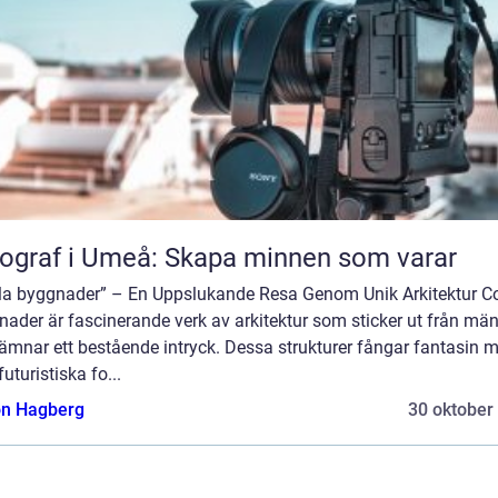
ograf i Umeå: Skapa minnen som varar
la byggnader” – En Uppslukande Resa Genom Unik Arkitektur C
nader är fascinerande verk av arkitektur som sticker ut från mä
ämnar ett bestående intryck. Dessa strukturer fångar fantasin 
futuristiska fo...
n Hagberg
30 oktober