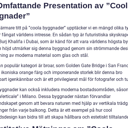
Omfattande Presentation av ”Coo
gnader”
närmare titt på ”coola byggnader” upptäcker vi en mängd olika t
fångat världens intresse. En sådan typ är futuristiska skyskrapo
urj Khalifa i Dubai, som är känd för att vara världens högsta b
 höjd utmärker sig denna byggnad genom sin strömmande des
ing av moderna material som glas och stål.
n populär kategori är broar, som Golden Gate Bridge i San Franc
 ikoniska orange färg och imponerande storlek blir denna bro
rt igenkännbar och är ett privilegierat mål för fotografer och tur
yggnader kan också inkludera moderna bostadsområden, såso
Verticale” i Milano. Dessa byggnader nästan förvandlar
ndskapet genom att bevara naturen med hjälp av vertikala trädg
ger från varje balkong. Detta är ett exempel på hur cool
design kan bidra till att skapa hållbara och estetiskt tilltalande