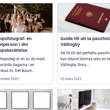
opsfotograf: en
Guide till att ta passfoto
lperson i din
Vällingby
opsberättelse
Att få till det perfekta passfo
llopsdag är en av de mest
kan ibland kännas som en ko
svärda dagarna i en
Vällingby finns...
kas liv. Det &aum...
tember 2025
05 mars 2025