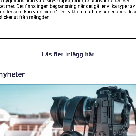
a byggnader kan vara skyskrapor, broar, bostadsområden och
t mer. Det finns ingen begränsning när det gäller vilka typer av
ader som kan vara 'coola'. Det viktiga är att de har en unik des
sticker ut från mängden.
Läs fler inlägg här
 nyheter