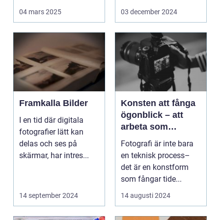
Det handlar...
arbetsmiljö s...
04 mars 2025
03 december 2024
Framkalla Bilder
Konsten att fånga
ögonblick – att
I en tid där digitala
arbeta som
fotografier lätt kan
fotograf i
delas och ses på
Fotografi är inte bara
Norrköping
skärmar, har intres...
en teknisk process–
det är en konstform
som fångar tide...
14 september 2024
14 augusti 2024