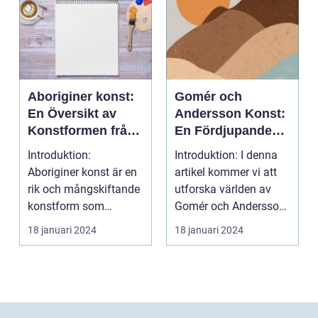
Aboriginer konst:
Gomér och
En Översikt av
Andersson Konst:
Konstformen från
En Fördjupande
Australiens
Översikt
Introduktion:
Introduktion: I denna
Urinvånare
Aboriginer konst är en
artikel kommer vi att
rik och mångskiftande
utforska världen av
konstform som
Gomér och Andersson
härstammar från
konst, dess olik...
18 januari 2024
18 januari 2024
Australiens...