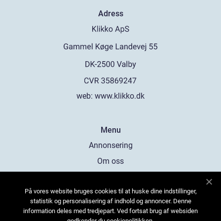
Adress
web:
www.klikko.dk
Menu
Annonsering
Om oss
Cookies
På vores website bruges cookies til at huske dine indstillinger,
Kontakta oss
statistik og personalisering af indhold og annoncer. Denne
Sitemap
information deles med tredjepart. Ved fortsat brug af websiden
godkender du cookiepolitikken.