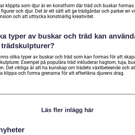
ar klippta som djur är en konstform där träd och buskar formas t
 figurer och djur. Det är ett sätt att ge trädgårdar och parker en v
sion och att uttrycka konstnärlig kreativitet.
lka typer av buskar och träd kan använd
 trädskulpturer?
finns olika typer av buskar och träd som kan formas för att skap
skulpturer. Exempel på populära träd inkluderar hagtorn, tuja, b
en. Det viktiga är att ha kunskap om trädets växtbeteende och at
 klippa och forma grenarna för att efterlikna djurens drag.
Läs fler inlägg här
 nyheter