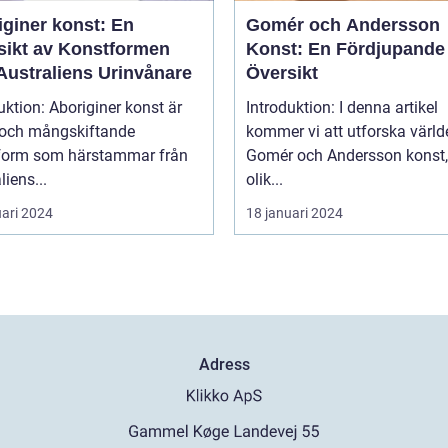
iginer konst: En
Gomér och Andersson
sikt av Konstformen
Konst: En Fördjupande
Australiens Urinvånare
Översikt
uktion: Aboriginer konst är
Introduktion: I denna artikel
k och mångskiftande
kommer vi att utforska värld
form som härstammar från
Gomér och Andersson konst,
liens...
olik...
uari 2024
18 januari 2024
Adress