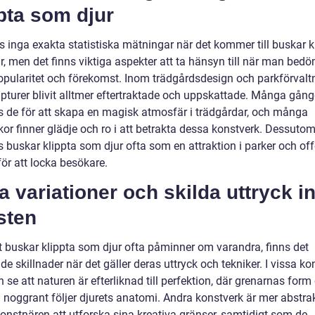
pta som djur
s inga exakta statistiska mätningar när det kommer till buskar k
r, men det finns viktiga aspekter att ta hänsyn till när man bed
opularitet och förekomst. Inom trädgårdsdesign och parkförvalt
lpturer blivit alltmer eftertraktade och uppskattade. Många gång
 de för att skapa en magisk atmosfär i trädgårdar, och många
or finner glädje och ro i att betrakta dessa konstverk. Dessuto
 buskar klippta som djur ofta som en attraktion i parker och off
för att locka besökare.
a variationer och skilda uttryck 
sten
tt buskar klippta som djur ofta påminner om varandra, finns det
e skillnader när det gäller deras uttryck och tekniker. I vissa ko
se att naturen är efterliknad till perfektion, där grenarnas form
n noggrant följer djurets anatomi. Andra konstverk är mer abstra
 konstnären att utforska sina kreativa gränser, samtidigt som de