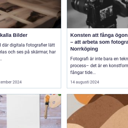
alla Bilder
Konsten att fånga ögon
– att arbeta som fotogra
d där digitala fotografier lätt
Norrköping
las och ses på skärmar, har
..
Fotografi är inte bara en tek
process– det är en konstfo
fångar tide...
tember 2024
14 augusti 2024