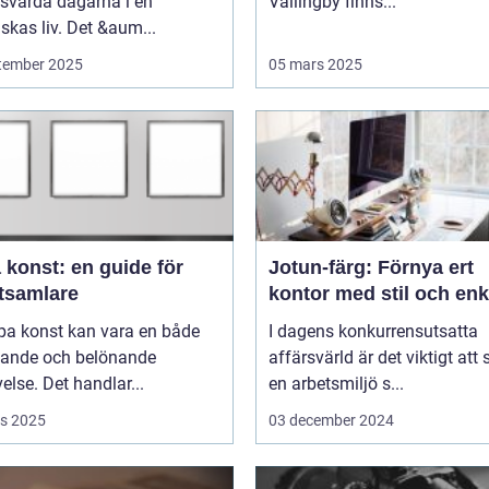
svärda dagarna i en
Vällingby finns...
kas liv. Det &aum...
tember 2025
05 mars 2025
 konst: en guide för
Jotun-färg: Förnya ert
tsamlare
kontor med stil och enk
pa konst kan vara en både
I dagens konkurrensutsatta
ande och belönande
affärsvärld är det viktigt att
else. Det handlar...
en arbetsmiljö s...
s 2025
03 december 2024