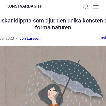
KONSTVARDAG.
se
uskar klippta som djur den unika konsten a
forma naturen
red
ber 2023
Jon Larsson