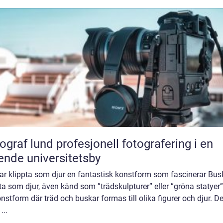
und profesjonell fotografering i en
ende universitetsby
ar klippta som djur en fantastisk konstform som fascinerar Bus
ta som djur, även känd som ”trädskulpturer” eller ”gröna statyer”
nstform där träd och buskar formas till olika figurer och djur. De
...