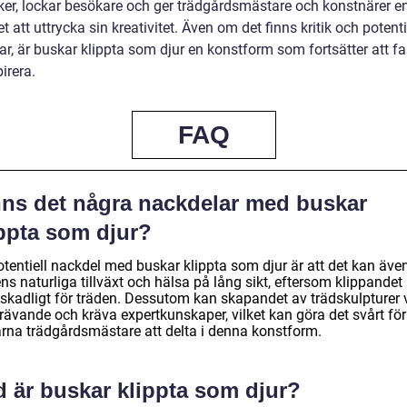
ker, lockar besökare och ger trädgårdsmästare och konstnärer e
t att uttrycka sin kreativitet. Även om det finns kritik och potenti
ar, är buskar klippta som djur en konstform som fortsätter att f
irera.
FAQ
nns det några nackdelar med buskar
ippta som djur?
otentiell nackdel med buskar klippta som djur är att det kan äve
ns naturliga tillväxt och hälsa på lång sikt, eftersom klippandet
 skadligt för träden. Dessutom kan skapandet av trädskulpturer 
rävande och kräva expertkunskaper, vilket kan göra det svårt för
arna trädgårdsmästare att delta i denna konstform.
d är buskar klippta som djur?