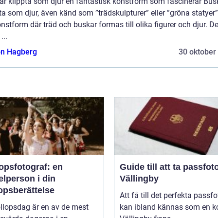
ar klippta som djur en fantastisk konstform som fascinerar Bus
ta som djur, även känd som ”trädskulpturer” eller ”gröna statyer”
nstform där träd och buskar formas till olika figurer och djur. De
...
n Hagberg
30 oktober
opsfotograf: en
Guide till att ta passfoto
lperson i din
Vällingby
opsberättelse
Att få till det perfekta passfo
llopsdag är en av de mest
kan ibland kännas som en ko