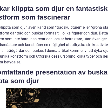
ar klippta som djur en fantastisk
stform som fascinerar
lippta som djur, även känd som ”trädskulpturer” eller ”gröna stat
form där träd och buskar formas till olika figurer och djur. Detta
rm som inte bara inspirerar och lockar betraktare, utan även ger
smästare och konstnärer en möjlighet att uttrycka sin kreativite
 till trädgårdar och parker. I denna artikel kommer vi att dyka dj
 unika konstform och utforska dess ursprung, olika typer och de
ka betydelse.
omfattande presentation av buska
pta som djur