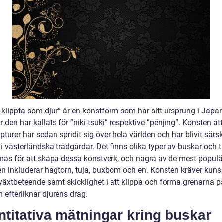
 klippta som djur” är en konstform som har sitt ursprung i Japa
r den har kallats för ”niki-tsuki” respektive ”pénjīng”. Konsten a
pturer har sedan spridit sig över hela världen och har blivit särsk
i västerländska trädgårdar. Det finns olika typer av buskar och 
mas för att skapa dessa konstverk, och några av de mest popul
n inkluderar hagtorn, tuja, buxbom och en. Konsten kräver kun
växtbeteende samt skicklighet i att klippa och forma grenarna på
 efterliknar djurens drag.
titativa mätningar kring buskar