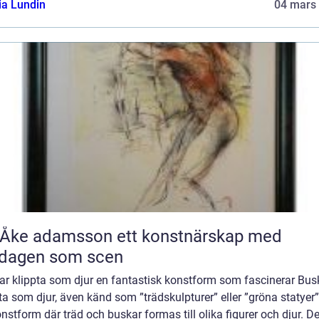
ia Lundin
04 mars
 adamsson ett konstnärskap med
rdagen som scen
ar klippta som djur en fantastisk konstform som fascinerar Bus
ta som djur, även känd som ”trädskulpturer” eller ”gröna statyer”
nstform där träd och buskar formas till olika figurer och djur. De