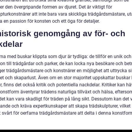
er den övergripande formen av djuret. Det är viktigt för
lpturkonstnärer att inte bara vara skickliga trädgårdsmästare, u
 en passion för konsten och ett öga för detaljer.
historisk genomgång av för- och
kdelar
na med buskar klippta som djur är tydliga: de tillför en unik och 
n till trädgårdar och parker, de kan locka nya besökare och betr
ger trädgårdsmästare och konstnärer en möjlighet att uttrycka s
tet och skaparlust. Även om en stor majoritet uppskattar buskar 
, finns det också kritik och potentiella nackdelar. Kritiker kan hä
onstform äventyrar trädens naturliga tillväxt och hälsa, efterso
det kan vara skadligt för träden på lång sikt. Dessutom kan det 
vande och kräva expertkunskaper att skapa trädskulpturer, vilket
t svårt för oerfarna trädgårdsmästare att delta i denna konstfor