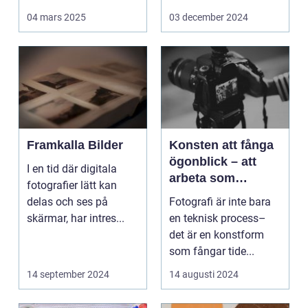
Det handlar...
arbetsmiljö s...
04 mars 2025
03 december 2024
Framkalla Bilder
Konsten att fånga
ögonblick – att
I en tid där digitala
arbeta som
fotografier lätt kan
fotograf i
delas och ses på
Fotografi är inte bara
Norrköping
skärmar, har intres...
en teknisk process–
det är en konstform
som fångar tide...
14 september 2024
14 augusti 2024