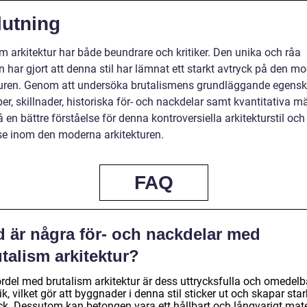
lutning
m arkitektur har både beundrare och kritiker. Den unika och råa
n har gjort att denna stil har lämnat ett starkt avtryck på den m
turen. Genom att undersöka brutalismens grundläggande egensk
per, skillnader, historiska för- och nackdelar samt kvantitativa m
å en bättre förståelse för denna kontroversiella arkitekturstil oc
se inom den moderna arkitekturen.
FAQ
d är några för- och nackdelar med
talism arkitektur?
ördel med brutalism arkitektur är dess uttrycksfulla och omedelb
ik, vilket gör att byggnader i denna stil sticker ut och skapar sta
yck. Dessutom kan betongen vara ett hållbart och långvarigt mate