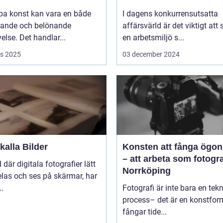
pa konst kan vara en både
I dagens konkurrensutsatta
ande och belönande
affärsvärld är det viktigt att
else. Det handlar...
en arbetsmiljö s...
s 2025
03 december 2024
alla Bilder
Konsten att fånga ögon
– att arbeta som fotogra
d där digitala fotografier lätt
Norrköping
las och ses på skärmar, har
..
Fotografi är inte bara en tek
process– det är en konstfo
fångar tide...