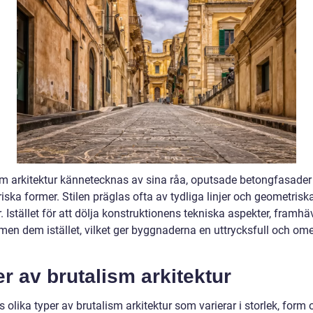
sm arkitektur kännetecknas av sina råa, oputsade betongfasader
ska former. Stilen präglas ofta av tydliga linjer och geometrisk
 Istället för att dölja konstruktionens tekniska aspekter, framhä
smen dem istället, vilket ger byggnaderna en uttrycksfull och om
r av brutalism arkitektur
s olika typer av brutalism arkitektur som varierar i storlek, form 