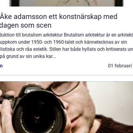
 adamsson ett konstnärskap med
rdagen som scen
duktion till brutalism arkitektur Brutalism arkitektur är en arkitekt
uppkom under 1950- och 1960-talet och kännetecknas av sin
listiska och råa estetik. Stilen har både hyllats och kritiserats u
på grund av sin unika kar...
n
01 februari