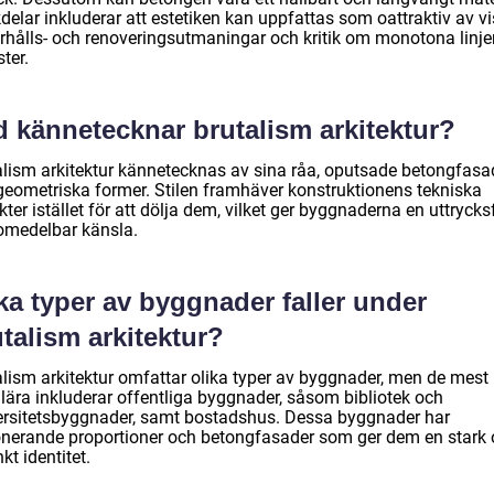
elar inkluderar att estetiken kan uppfattas som oattraktiv av vi
rhålls- och renoveringsutmaningar och kritik om monotona linje
ter.
d kännetecknar brutalism arkitektur?
alism arkitektur kännetecknas av sina råa, oputsade betongfasa
geometriska former. Stilen framhäver konstruktionens tekniska
ter istället för att dölja dem, vilket ger byggnaderna en uttrycksf
omedelbar känsla.
ka typer av byggnader faller under
talism arkitektur?
alism arkitektur omfattar olika typer av byggnader, men de mest
lära inkluderar offentliga byggnader, såsom bibliotek och
ersitetsbyggnader, samt bostadshus. Dessa byggnader har
nerande proportioner och betongfasader som ger dem en stark
nkt identitet.