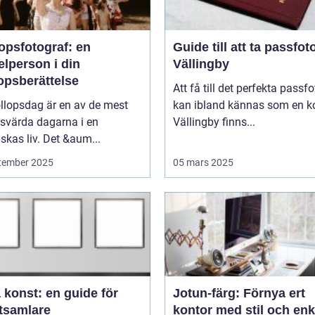
opsfotograf: en
Guide till att ta passfoto
lperson i din
Vällingby
opsberättelse
Att få till det perfekta passfo
llopsdag är en av de mest
kan ibland kännas som en ko
svärda dagarna i en
Vällingby finns...
kas liv. Det &aum...
tember 2025
05 mars 2025
 konst: en guide för
Jotun-färg: Förnya ert
tsamlare
kontor med stil och enk