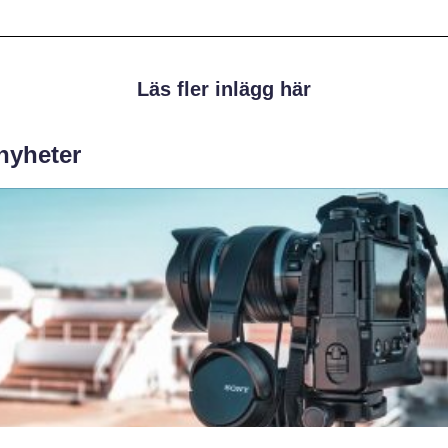
Läs fler inlägg här
 nyheter