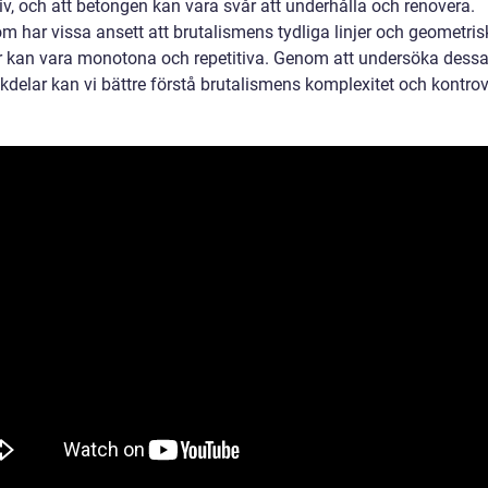
iv, och att betongen kan vara svår att underhålla och renovera.
m har vissa ansett att brutalismens tydliga linjer och geometris
 kan vara monotona och repetitiva. Genom att undersöka dessa 
kdelar kan vi bättre förstå brutalismens komplexitet och kontrov