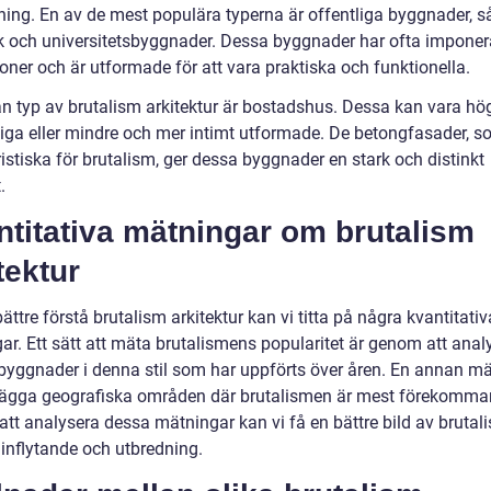
ing. En av de mest populära typerna är offentliga byggnader, 
ek och universitetsbyggnader. Dessa byggnader har ofta impone
oner och är utformade för att vara praktiska och funktionella.
n typ av brutalism arkitektur är bostadshus. Dessa kan vara hö
liga eller mindre och mer intimt utformade. De betongfasader, s
istiska för brutalism, ger dessa byggnader en stark och distinkt
.
titativa mätningar om brutalism
tektur
bättre förstå brutalism arkitektur kan vi titta på några kvantitativ
ar. Ett sätt att mäta brutalismens popularitet är genom att anal
 byggnader i denna stil som har uppförts över åren. En annan mä
tlägga geografiska områden där brutalismen är mest förekomma
tt analysera dessa mätningar kan vi få en bättre bild av bruta
 inflytande och utbredning.