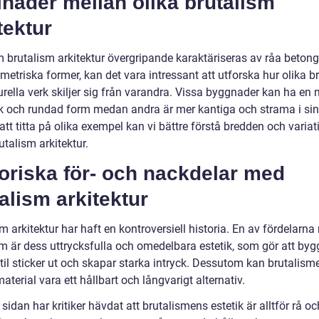
lnader mellan olika brutalism
tektur
 brutalism arkitektur övergripande karaktäriseras av råa beton
etriska former, kan det vara intressant att utforska hur olika b
urella verk skiljer sig från varandra. Vissa byggnader kan ha en 
k och rundad form medan andra är mer kantiga och strama i sin 
tt titta på olika exempel kan vi bättre förstå bredden och varia
talism arkitektur.
oriska för- och nackdelar med
alism arkitektur
m arkitektur har haft en kontroversiell historia. En av fördelarn
sm är dess uttrycksfulla och omedelbara estetik, som gör att byg
til sticker ut och skapar starka intryck. Dessutom kan brutalism
terial vara ett hållbart och långvarigt alternativ.
sidan har kritiker hävdat att brutalismens estetik är alltför rå oc