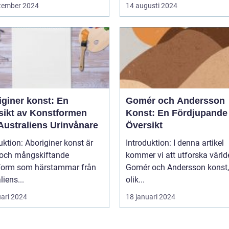
tember 2024
14 augusti 2024
iginer konst: En
Gomér och Andersson
sikt av Konstformen
Konst: En Fördjupande
Australiens Urinvånare
Översikt
uktion: Aboriginer konst är
Introduktion: I denna artikel
k och mångskiftande
kommer vi att utforska värld
form som härstammar från
Gomér och Andersson konst,
liens...
olik...
uari 2024
18 januari 2024