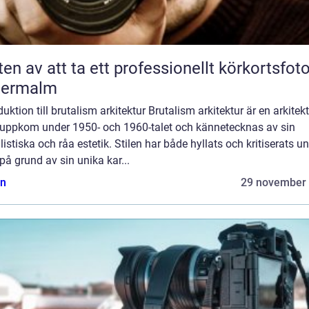
ten av att ta ett professionellt körkortsfot
termalm
duktion till brutalism arkitektur Brutalism arkitektur är en arkitekt
uppkom under 1950- och 1960-talet och kännetecknas av sin
listiska och råa estetik. Stilen har både hyllats och kritiserats u
på grund av sin unika kar...
n
29 november