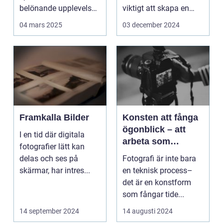
belönande upplevelse.
viktigt att skapa en
Det handlar...
arbetsmiljö s...
04 mars 2025
03 december 2024
Framkalla Bilder
Konsten att fånga
ögonblick – att
I en tid där digitala
arbeta som
fotografier lätt kan
fotograf i
delas och ses på
Fotografi är inte bara
Norrköping
skärmar, har intres...
en teknisk process–
det är en konstform
som fångar tide...
14 september 2024
14 augusti 2024