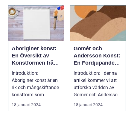
Aboriginer konst:
Gomér och
En Översikt av
Andersson Konst:
Konstformen från
En Fördjupande
Australiens
Översikt
Introduktion:
Introduktion: I denna
Urinvånare
Aboriginer konst är en
artikel kommer vi att
rik och mångskiftande
utforska världen av
konstform som
Gomér och Andersson
härstammar från
konst, dess olik...
18 januari 2024
18 januari 2024
Australiens...