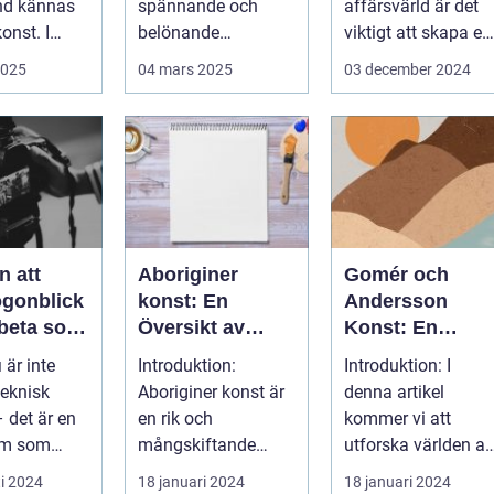
nd kännas
spännande och
affärsvärld är det
onst. I
belönande
viktigt att skapa en
 finns...
upplevelse. Det
arbetsmiljö s...
2025
04 mars 2025
03 december 2024
handlar...
n att
Aboriginer
Gomér och
ögonblick
konst: En
Andersson
rbeta som
Översikt av
Konst: En
f i
Konstformen
Fördjupande
 är inte
Introduktion:
Introduktion: I
ping
från Australiens
Översikt
teknisk
Aboriginer konst är
denna artikel
Urinvånare
 det är en
en rik och
kommer vi att
rm som
mångskiftande
utforska världen av
de...
konstform som
Gomér och
i 2024
18 januari 2024
18 januari 2024