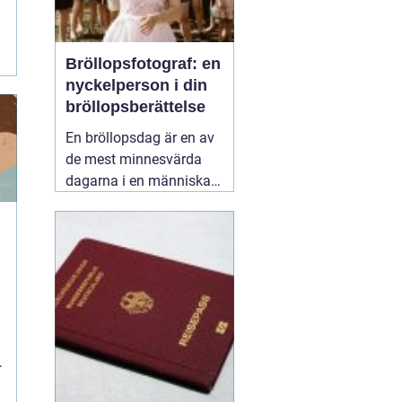
Bröllopsfotograf: en
nyckelperson i din
bröllopsberättelse
En bröllopsdag är en av
de mest minnesvärda
dagarna i en människas
liv. Det är en dag fylld
med kärlek, glädje och
känslosamma stunder
som man vill för evigt
bevara i minnet.
01
september 2025