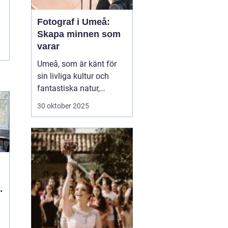
Fotograf i Umeå:
Skapa minnen som
varar
Umeå, som är känt för
sin livliga kultur och
fantastiska natur,
erbjuder många tillfällen
30 oktober 2025
för fotografering.
Oavsett om du är i
staden för att utforska
dess kulturella
evenemang eller de
vackra norrlands...