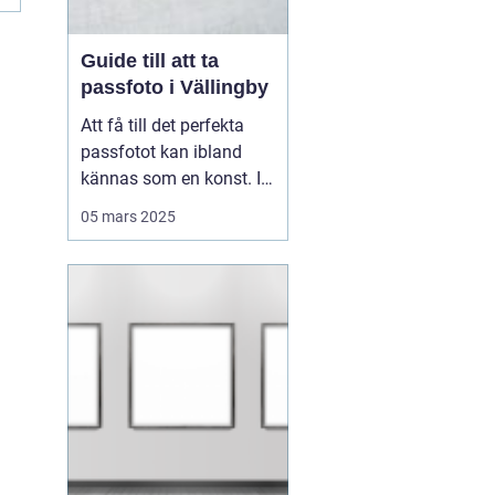
Guide till att ta
passfoto i Vällingby
Att få till det perfekta
passfotot kan ibland
kännas som en konst. I
Vällingby finns flera
05 mars 2025
alternativ för den som är
i behov av ett nytt
passfoto. Oavsett om
det handlar om att
förnya passet eller få till
rät...