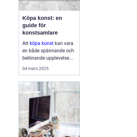
Köpa konst: en
guide för
konstsamlare
Att
köpa konst
kan vara
en både spännande och
belönande upplevelse.
Det handlar inte bara om
04 mars 2025
att förvärva ett fysiskt
objekt, utan också om
att investera i något som
u...