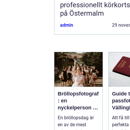
professionellt körkort
på Östermalm
admin
29 nove
Bröllopsfotograf
Guide ti
: en
passfot
nyckelperson i
Vällin
din
En bröllopsdag är
Att få til
bröllopsberättel
en av de mest
perfekta
se