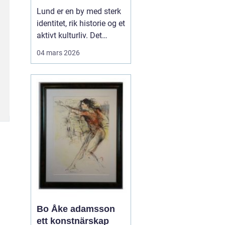
levende
Lund er en by med sterk
universitetsby
identitet, rik historie og et
aktivt kulturliv. Det
merkes også i måten
04 mars 2026
folk jobber med bilder.
Her finnes alt fra
kunstneriske portretter
og reklamebilder til
landbruksfoto og
dokumentasjon av
forskning. Når bedrifter,
instit...
Bo Åke adamsson
ett konstnärskap