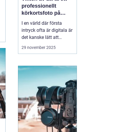
professionellt
körkortsfoto på
Östermalm
I en värld där första
intryck ofta är digitala är
det kanske lätt att
glömma bort vikten av
29 november 2025
ett välgjort körkortsfoto.
Ändå är detta lilla foto
en viktig del av vår
identitet. Ett k&o...