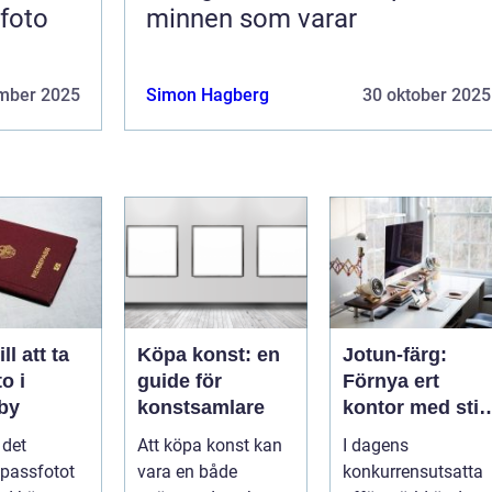
sfoto
minnen som varar
mber 2025
Simon Hagberg
30 oktober 2025
ll att ta
Köpa konst: en
Jotun-färg:
o i
guide för
Förnya ert
gby
konstsamlare
kontor med stil
och enkelhet
l det
Att köpa konst kan
I dagens
 passfotot
vara en både
konkurrensutsatta