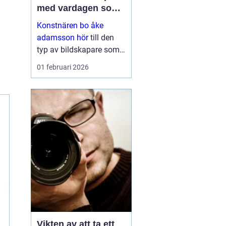
med vardagen som
scen
Konstnären bo åke
adamsson hör
till den
typ av bildskapare som
ofta upptäcks av en
01 februari 2026
slump i ett skyltfönster, i
en mindre
galleriutställning eller
bland hundratals namn i
en webbutik. När blicken
väl fastnar st...
Vikten av att ta ett