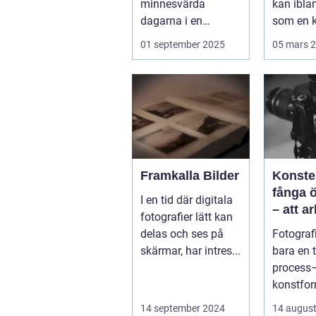
minnesvärda
kan ibla
dagarna i en
som en k
människas liv. Det
Vällingby
01 september 2025
05 mars 
&aum...
Framkalla Bilder
Konste
fånga 
I en tid där digitala
– att a
fotografier lätt kan
fotogra
delas och ses på
Fotografi
Norrkö
skärmar, har intres...
bara en 
process–
konstfo
fångar ti
14 september 2024
14 august