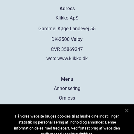
Adress
web:
www.klikko.dk
Menu
Annonsering
Om oss
Cookies
På vores website bruges cookies til at huske dine indstillinger,
Kontakta oss
statistik og personalisering af indhold og annoncer. Denne
Sitemap
information deles med tredjepart. Ved fortsat brug af websiden