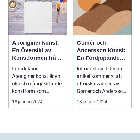
Aboriginer konst:
Gomér och
En Översikt av
Andersson Konst:
Konstformen från
En Fördjupande
Australiens
Översikt
Introduktion:
Introduktion: I denna
Urinvånare
Aboriginer konst är en
artikel kommer vi att
rik och mångskiftande
utforska världen av
konstform som
Gomér och Andersson
härstammar från
konst, dess olik...
18 januari 2024
18 januari 2024
Australiens...