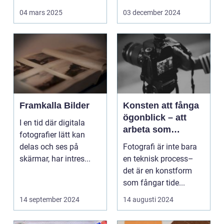
Det handlar...
arbetsmiljö s...
04 mars 2025
03 december 2024
Framkalla Bilder
Konsten att fånga
ögonblick – att
I en tid där digitala
arbeta som
fotografier lätt kan
fotograf i
delas och ses på
Fotografi är inte bara
Norrköping
skärmar, har intres...
en teknisk process–
det är en konstform
som fångar tide...
14 september 2024
14 augusti 2024