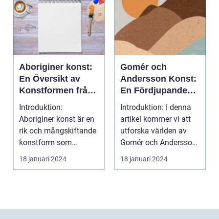
Aboriginer konst:
Gomér och
En Översikt av
Andersson Konst:
Konstformen från
En Fördjupande
Australiens
Översikt
Introduktion:
Introduktion: I denna
Urinvånare
Aboriginer konst är en
artikel kommer vi att
rik och mångskiftande
utforska världen av
konstform som
Gomér och Andersson
härstammar från
konst, dess olik...
18 januari 2024
18 januari 2024
Australiens...