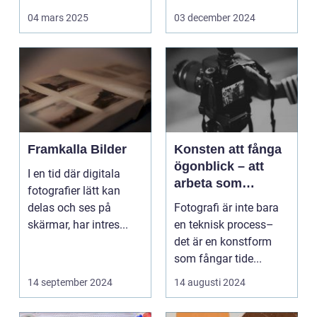
Det handlar...
arbetsmiljö s...
04 mars 2025
03 december 2024
Framkalla Bilder
Konsten att fånga
ögonblick – att
I en tid där digitala
arbeta som
fotografier lätt kan
fotograf i
delas och ses på
Fotografi är inte bara
Norrköping
skärmar, har intres...
en teknisk process–
det är en konstform
som fångar tide...
14 september 2024
14 augusti 2024