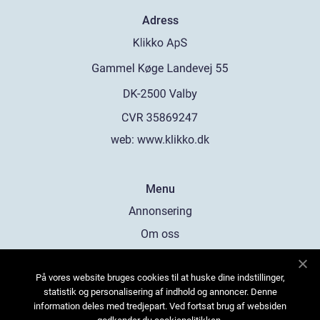
Adress
web:
www.klikko.dk
Menu
Annonsering
Om oss
Cookies
På vores website bruges cookies til at huske dine indstillinger,
Kontakta oss
statistik og personalisering af indhold og annoncer. Denne
Sitemap
information deles med tredjepart. Ved fortsat brug af websiden