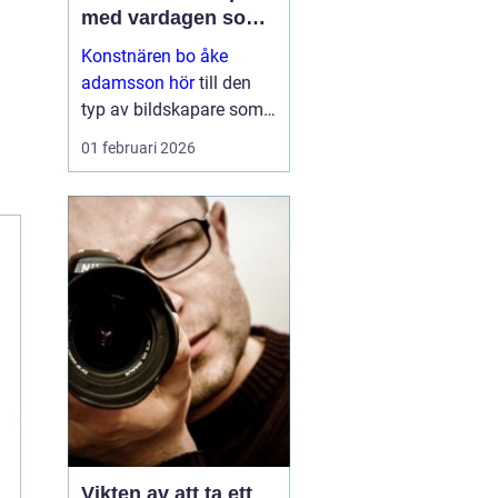
med vardagen som
scen
Konstnären bo åke
adamsson hör
till den
typ av bildskapare som
ofta upptäcks av en
01 februari 2026
slump i ett skyltfönster, i
en mindre
galleriutställning eller
bland hundratals namn i
en webbutik. När blicken
väl fastnar st...
Vikten av att ta ett