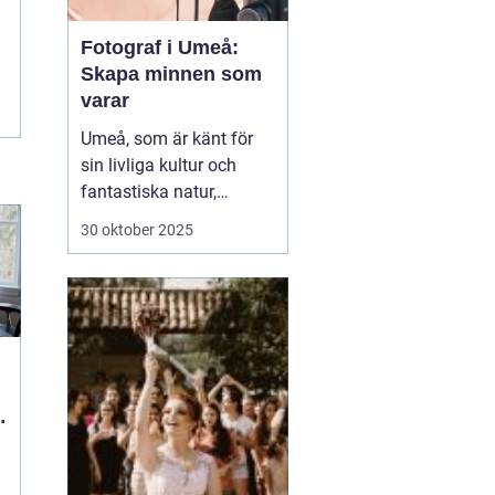
Fotograf i Umeå:
Skapa minnen som
varar
Umeå, som är känt för
sin livliga kultur och
fantastiska natur,
erbjuder många tillfällen
30 oktober 2025
för fotografering.
Oavsett om du är i
staden för att utforska
dess kulturella
evenemang eller de
vackra norrlands...