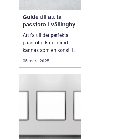
Guide till att ta
passfoto i Vällingby
Att få till det perfekta
passfotot kan ibland
kännas som en konst. I
Vällingby finns flera
05 mars 2025
alternativ för den som är
i behov av ett nytt
passfoto. Oavsett om
det handlar om att
förnya passet eller få till
rät...