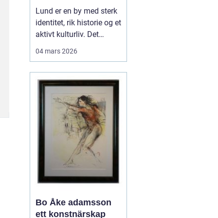
levende
Lund er en by med sterk
universitetsby
identitet, rik historie og et
aktivt kulturliv. Det
merkes også i måten
04 mars 2026
folk jobber med bilder.
Her finnes alt fra
kunstneriske portretter
og reklamebilder til
landbruksfoto og
dokumentasjon av
forskning. Når bedrifter,
instit...
Bo Åke adamsson
ett konstnärskap