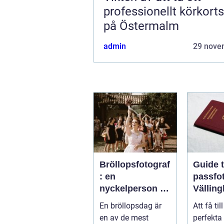
professionellt körkort
på Östermalm
admin
29 nove
Bröllopsfotograf
Guide ti
: en
passfot
nyckelperson i
Vällin
din
En bröllopsdag är
Att få til
bröllopsberättel
en av de mest
perfekta