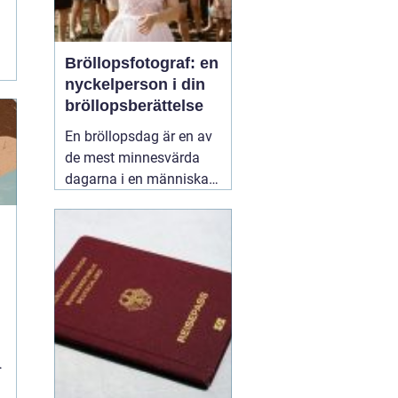
Bröllopsfotograf: en
nyckelperson i din
bröllopsberättelse
En bröllopsdag är en av
de mest minnesvärda
dagarna i en människas
liv. Det är en dag fylld
med kärlek, glädje och
känslosamma stunder
som man vill för evigt
bevara i minnet.
01
september 2025