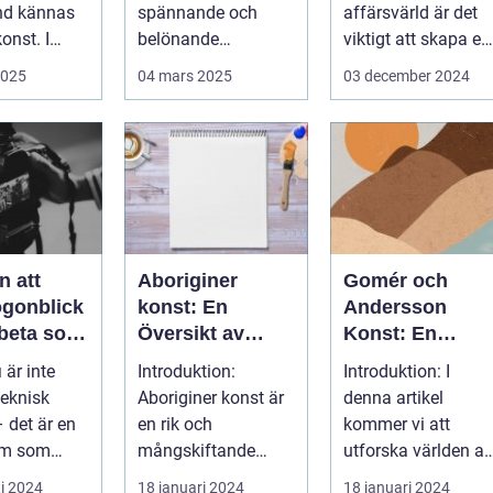
nd kännas
spännande och
affärsvärld är det
onst. I
belönande
viktigt att skapa en
 finns...
upplevelse. Det
arbetsmiljö s...
2025
04 mars 2025
03 december 2024
handlar...
n att
Aboriginer
Gomér och
ögonblick
konst: En
Andersson
rbeta som
Översikt av
Konst: En
f i
Konstformen
Fördjupande
 är inte
Introduktion:
Introduktion: I
ping
från Australiens
Översikt
teknisk
Aboriginer konst är
denna artikel
Urinvånare
 det är en
en rik och
kommer vi att
rm som
mångskiftande
utforska världen av
de...
konstform som
Gomér och
i 2024
18 januari 2024
18 januari 2024