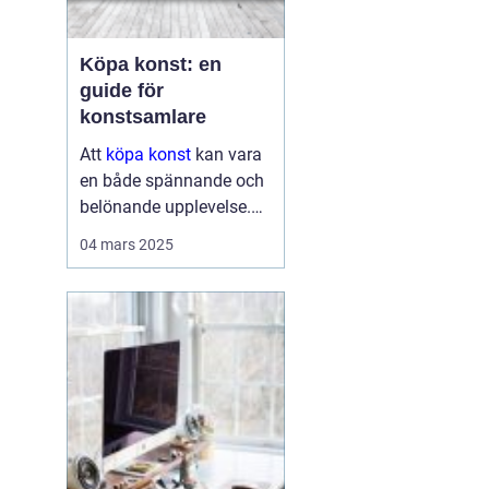
Köpa konst: en
guide för
konstsamlare
Att
köpa konst
kan vara
en både spännande och
belönande upplevelse.
Det handlar inte bara om
04 mars 2025
att förvärva ett fysiskt
objekt, utan också om
att investera i något som
u...