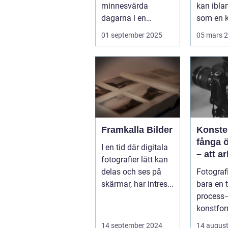
se
minnesvärda
kan ibla
dagarna i en
som en k
människas liv. Det
Vällingby
01 september 2025
05 mars 
&aum...
Framkalla Bilder
Konste
fånga 
I en tid där digitala
– att a
fotografier lätt kan
fotogra
delas och ses på
Fotografi
Norrkö
skärmar, har intres...
bara en 
process–
konstfo
fångar ti
14 september 2024
14 august