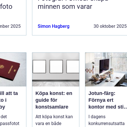
sfoto
minnen som varar
mber 2025
Simon Hagberg
30 oktober 2025
ll att ta
Köpa konst: en
Jotun-färg:
o i
guide för
Förnya ert
gby
konstsamlare
kontor med stil
och enkelhet
l det
Att köpa konst kan
I dagens
 passfotot
vara en både
konkurrensutsatta