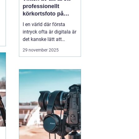
professionellt
körkortsfoto på
Östermalm
I en värld där första
intryck ofta är digitala är
det kanske lätt att
glömma bort vikten av
29 november 2025
ett välgjort körkortsfoto.
Ändå är detta lilla foto
en viktig del av vår
identitet. Ett k&o...