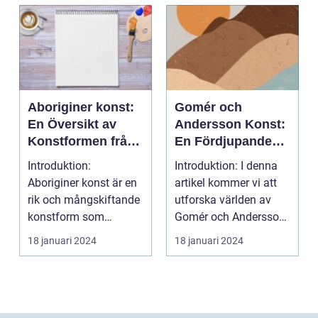
Aboriginer konst:
Gomér och
En Översikt av
Andersson Konst:
Konstformen från
En Fördjupande
Australiens
Översikt
Introduktion:
Introduktion: I denna
Urinvånare
Aboriginer konst är en
artikel kommer vi att
rik och mångskiftande
utforska världen av
konstform som
Gomér och Andersson
härstammar från
konst, dess olik...
18 januari 2024
18 januari 2024
Australiens...