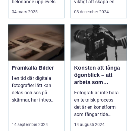
belönande upplevelse.
viktigt att skapa en
Det handlar...
arbetsmiljö s...
04 mars 2025
03 december 2024
Framkalla Bilder
Konsten att fånga
ögonblick – att
I en tid där digitala
arbeta som
fotografier lätt kan
fotograf i
delas och ses på
Fotografi är inte bara
Norrköping
skärmar, har intres...
en teknisk process–
det är en konstform
som fångar tide...
14 september 2024
14 augusti 2024