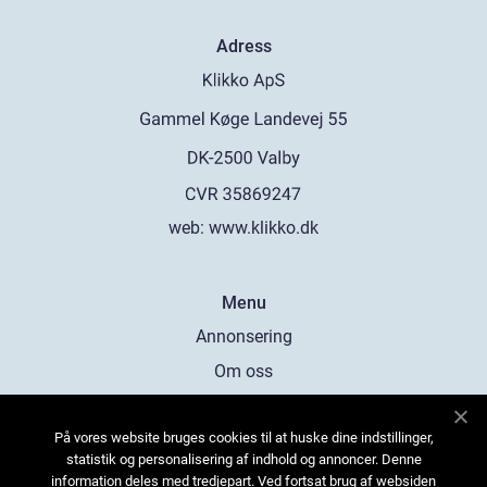
Adress
web:
www.klikko.dk
Menu
Annonsering
Om oss
Cookies
På vores website bruges cookies til at huske dine indstillinger,
Kontakta oss
statistik og personalisering af indhold og annoncer. Denne
Sitemap
information deles med tredjepart. Ved fortsat brug af websiden