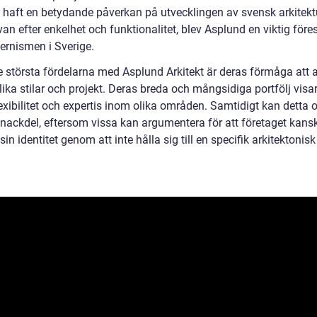
r haft en betydande påverkan på utvecklingen av svensk arkitekt
van efter enkelhet och funktionalitet, blev Asplund en viktig för
ernismen i Sverige.
e största fördelarna med Asplund Arkitekt är deras förmåga att
 olika stilar och projekt. Deras breda och mångsidiga portfölj visa
exibilitet och expertis inom olika områden. Samtidigt kan detta 
 nackdel, eftersom vissa kan argumentera för att företaget kans
 sin identitet genom att inte hålla sig till en specifik arkitektonisk s