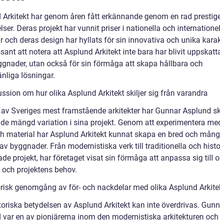
 Arkitekt har genom åren fått erkännande genom en rad prestige
ser. Deras projekt har vunnit priser i nationella och internatione
r och deras design har hyllats för sin innovativa och unika karak
ssant att notera att Asplund Arkitekt inte bara har blivit uppskatt
ggnader, utan också för sin förmåga att skapa hållbara och
nliga lösningar.
ssion om hur olika Asplund Arkitekt skiljer sig från varandra
av Sveriges mest framstående arkitekter har Gunnar Asplund s
de mängd variation i sina projekt. Genom att experimentera med
och material har Asplund Arkitekt kunnat skapa en bred och mång
 av byggnader. Från modernistiska verk till traditionella och histo
ade projekt, har företaget visat sin förmåga att anpassa sig till o
 och projektens behov.
orisk genomgång av för- och nackdelar med olika Asplund Arkite
toriska betydelsen av Asplund Arkitekt kan inte överdrivas. Gunn
 var en av pionjärerna inom den modernistiska arkitekturen och