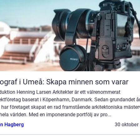
ograf i Umeå: Skapa minnen som varar
duktion Henning Larsen Arkitekter är ett välrenommerat
tektföretag baserat i Köpenhamn, Danmark. Sedan grundandet å
 har företaget skapat en rad framstående arkitektoniska mäster
hela världen. Med en imponerande portfölj av pro...
n Hagberg
30 oktober