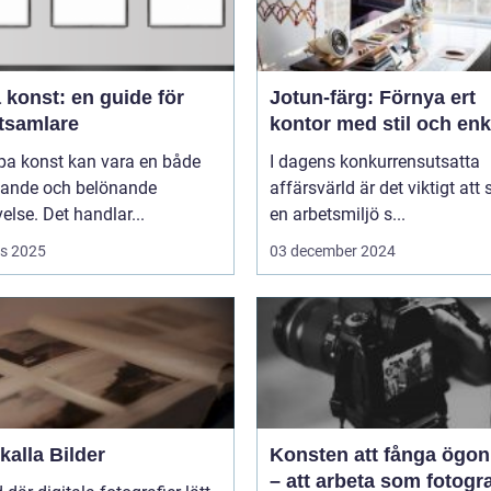
 konst: en guide för
Jotun-färg: Förnya ert
tsamlare
kontor med stil och enk
pa konst kan vara en både
I dagens konkurrensutsatta
ande och belönande
affärsvärld är det viktigt att
else. Det handlar...
en arbetsmiljö s...
s 2025
03 december 2024
alla Bilder
Konsten att fånga ögon
– att arbeta som fotogra