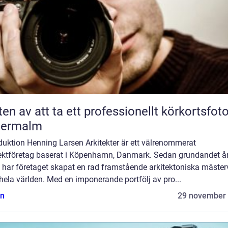
ten av att ta ett professionellt körkortsfot
termalm
duktion Henning Larsen Arkitekter är ett välrenommerat
tektföretag baserat i Köpenhamn, Danmark. Sedan grundandet å
 har företaget skapat en rad framstående arkitektoniska mäster
hela världen. Med en imponerande portfölj av pro...
n
29 november