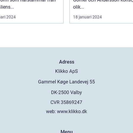
liens...
olik...
uari 2024
18 januari 2024
Adress
web:
www.klikko.dk
Menu