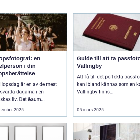
opsfotograf: en
Guide till att ta passfoto
lperson i din
Vällingby
opsberättelse
Att få till det perfekta passfo
llopsdag är en av de mest
kan ibland kännas som en ko
svärda dagarna i en
Vällingby finns...
kas liv. Det &aum...
tember 2025
05 mars 2025