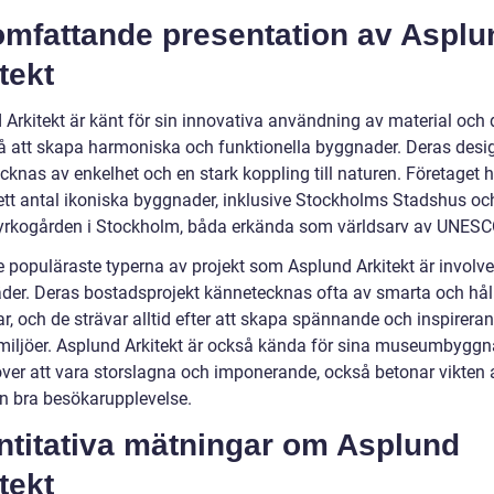
omfattande presentation av Asplu
tekt
 Arkitekt är känt för sin innovativa användning av material och 
å att skapa harmoniska och funktionella byggnader. Deras desig
knas av enkelhet och en stark koppling till naturen. Företaget h
ett antal ikoniska byggnader, inklusive Stockholms Stadshus oc
rkogården i Stockholm, båda erkända som världsarv av UNESC
e populäraste typerna av projekt som Asplund Arkitekt är involve
äder. Deras bostadsprojekt kännetecknas ofta av smarta och hål
r, och de strävar alltid efter att skapa spännande och inspirera
iljöer. Asplund Arkitekt är också kända för sina museumbyggn
ver att vara storslagna och imponerande, också betonar vikten a
n bra besökarupplevelse.
ntitativa mätningar om Asplund
tekt