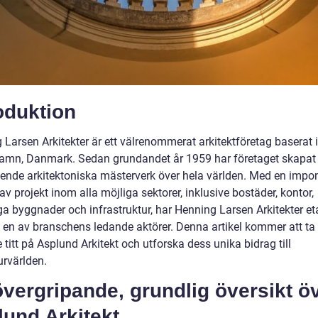
oduktion
Larsen Arkitekter är ett välrenommerat arkitektföretag baserat i
mn, Danmark. Sedan grundandet år 1959 har företaget skapat 
ende arkitektoniska mästerverk över hela världen. Med en imp
 av projekt inom alla möjliga sektorer, inklusive bostäder, kontor,
ga byggnader och infrastruktur, har Henning Larsen Arkitekter et
 en av branschens ledande aktörer. Denna artikel kommer att ta
titt på Asplund Arkitekt och utforska dess unika bidrag till
urvärlden.
vergripande, grundlig översikt ö
und Arkitekt