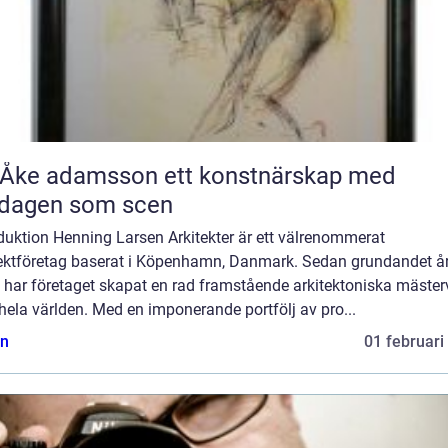
 adamsson ett konstnärskap med
rdagen som scen
duktion Henning Larsen Arkitekter är ett välrenommerat
tektföretag baserat i Köpenhamn, Danmark. Sedan grundandet å
 har företaget skapat en rad framstående arkitektoniska mäster
hela världen. Med en imponerande portfölj av pro...
n
01 februari