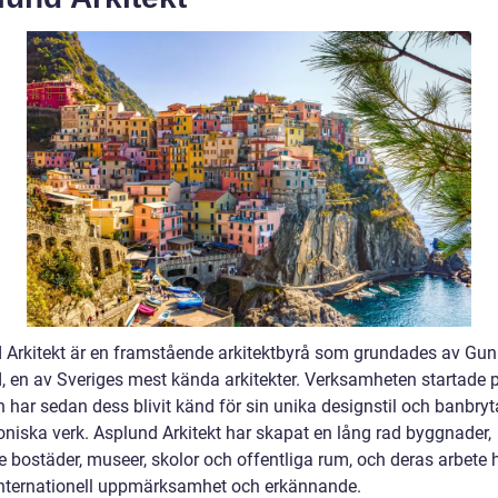
 Arkitekt är en framstående arkitektbyrå som grundades av Gun
, en av Sveriges mest kända arkitekter. Verksamheten startade 
h har sedan dess blivit känd för sin unika designstil och banbry
toniska verk. Asplund Arkitekt har skapat en lång rad byggnader,
e bostäder, museer, skolor och offentliga rum, och deras arbete 
internationell uppmärksamhet och erkännande.