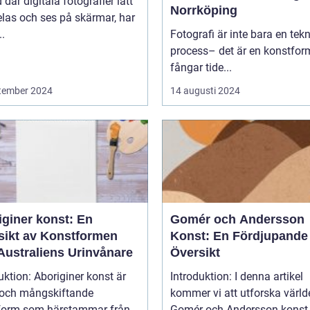
d där digitala fotografier lätt
Norrköping
las och ses på skärmar, har
..
Fotografi är inte bara en tek
process– det är en konstfo
fångar tide...
tember 2024
14 augusti 2024
iginer konst: En
Gomér och Andersson
sikt av Konstformen
Konst: En Fördjupande
Australiens Urinvånare
Översikt
uktion: Aboriginer konst är
Introduktion: I denna artikel
k och mångskiftande
kommer vi att utforska värld
form som härstammar från
Gomér och Andersson konst,