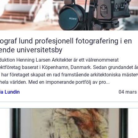
und profesjonell fotografering i en
ende universitetsby
duktion Henning Larsen Arkitekter är ett välrenommerat
tektföretag baserat i Köpenhamn, Danmark. Sedan grundandet å
 har företaget skapat en rad framstående arkitektoniska mäster
hela världen. Med en imponerande portfölj av pro...
ia Lundin
04 mars