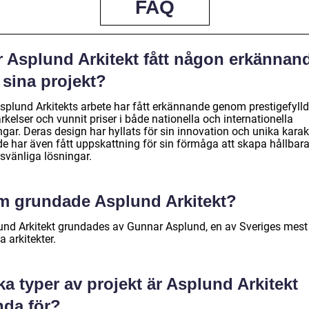
FAQ
r Asplund Arkitekt fått någon erkännan
 sina projekt?
Asplund Arkitekts arbete har fått erkännande genom prestigefyll
kelser och vunnit priser i både nationella och internationella
ngar. Deras design har hyllats för sin innovation och unika karak
de har även fått uppskattning för sin förmåga att skapa hållbar
svänliga lösningar.
m grundade Asplund Arkitekt?
und Arkitekt grundades av Gunnar Asplund, en av Sveriges mest
 arkitekter.
ka typer av projekt är Asplund Arkitekt
nda för?