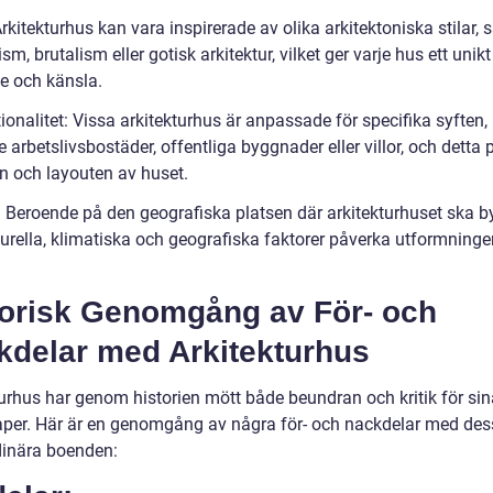
 Arkitekturhus kan vara inspirerade av olika arkitektoniska stilar,
m, brutalism eller gotisk arkitektur, vilket ger varje hus ett unikt
e och känsla.
ionalitet: Vissa arkitekturhus är anpassade för specifika syften,
e arbetslivsbostäder, offentliga byggnader eller villor, och detta
n och layouten av huset.
s: Beroende på den geografiska platsen där arkitekturhuset ska b
turella, klimatiska och geografiska faktorer påverka utformninge
torisk Genomgång av För- och
kdelar med Arkitekturhus
turhus har genom historien mött både beundran och kritik för si
per. Här är en genomgång av några för- och nackdelar med des
dinära boenden: