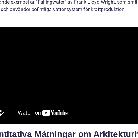
rande exempel är ”Fallingwater” av Frank Lloyd Wright, som smält
 och använder befintliga vattensystem för kraftproduktion.
titativa Mätningar om Arkitektur