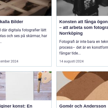
alla Bilder
Konsten att fånga ögon
– att arbeta som fotogra
d där digitala fotografier lätt
Norrköping
las och ses på skärmar, har
..
Fotografi är inte bara en tek
process– det är en konstfo
fångar tide...
tember 2024
14 augusti 2024
iginer konst: En
Gomér och Andersson