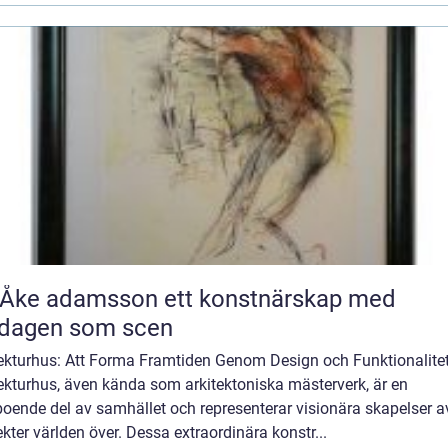
 adamsson ett konstnärskap med
rdagen som scen
tekturhus: Att Forma Framtiden Genom Design och Funktionalite
ekturhus, även kända som arkitektoniska mästerverk, är en
oende del av samhället och representerar visionära skapelser a
ekter världen över. Dessa extraordinära konstr...