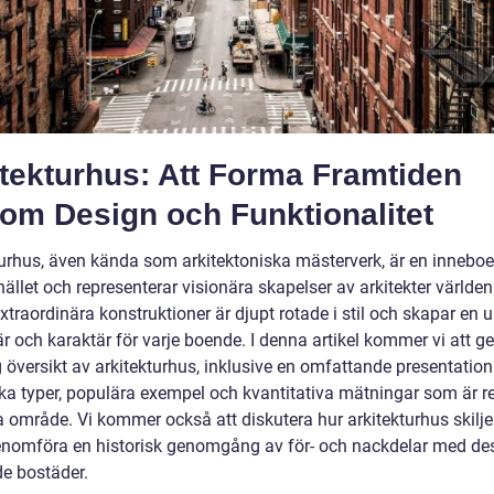
tekturhus: Att Forma Framtiden
om Design och Funktionalitet
turhus, även kända som arkitektoniska mästerverk, är en innebo
llet och representerar visionära skapelser av arkitekter världen
traordinära konstruktioner är djupt rotade i stil och skapar en u
 och karaktär för varje boende. I denna artikel kommer vi att ge
 översikt av arkitekturhus, inklusive en omfattande presentation
ika typer, populära exempel och kvantitativa mätningar som är r
a område. Vi kommer också att diskutera hur arkitekturhus skiljer
nomföra en historisk genomgång av för- och nackdelar med de
e bostäder.