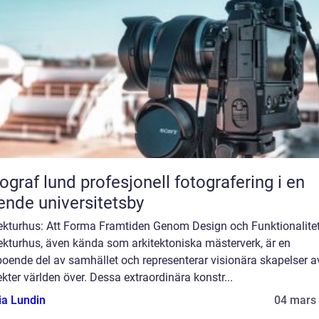
und profesjonell fotografering i en
ende universitetsby
tekturhus: Att Forma Framtiden Genom Design och Funktionalite
ekturhus, även kända som arkitektoniska mästerverk, är en
oende del av samhället och representerar visionära skapelser a
ekter världen över. Dessa extraordinära konstr...
ia Lundin
04 mars