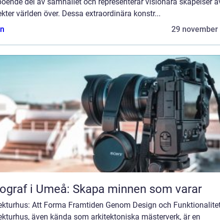
oende del av samhället och representerar visionära skapelser a
ekter världen över. Dessa extraordinära konstr...
n
29 november
ograf i Umeå: Skapa minnen som varar
tekturhus: Att Forma Framtiden Genom Design och Funktionalite
ekturhus, även kända som arkitektoniska mästerverk, är en