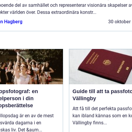
oende del av samhället och representerar visionära skapelser a
ekter världen över. Dessa extraordinära konstr...
n Hagberg
30 oktober
opsfotograf: en
Guide till att ta passfoto
lperson i din
Vällingby
opsberättelse
Att få till det perfekta passfo
llopsdag är en av de mest
kan ibland kännas som en ko
svärda dagarna i en
Vällingby finns...
kas liv. Det &aum...