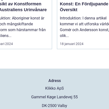
sikt av Konstformen
Konst: En Fördjupande
Australiens Urinvånare
Översikt
uktion: Aboriginer konst är
Introduktion: I denna artikel
k och mångskiftande
kommer vi att utforska värld
form som härstammar från
Gomér och Andersson konst,
liens...
olik...
uari 2024
18 januari 2024
Adress