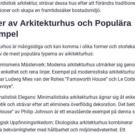
distisk arkitektur, strävar dessa hus efter att förändra traditione
ioner och skapa en framtidssäker bostadsmiljö.
er av Arkitekturhus och Populära
mpel
turhus är mångsidiga och kan komma i olika former och storlekar
v de mest populära typerna av arkitekturhus:
rnismens Mästerverk: Moderna arkitekturhus utmärker sig geno
 enkelhet och rena linjer. Exempel på modernistiska arkitekturhu
rar Ludwig Mies van der Rohes ”Farnsworth House” och Le Corb
avoye”.
alistisk Elegans: Minimalistiska arkitekturhus ägnar sig åt enke
tik och strävar efter att eliminera överflödig dekoration. Det b
House” av Philip Johnson är ett enastående exempel på denna st
ogisk Uppfinningsrikedom: Ekologiska arkitekturhus kombinerar
 bekvämligheter med hållbarhet och miljömedvetenhet. Ett