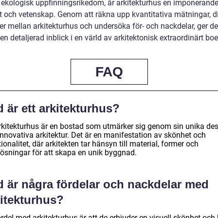
ler ekologisk uppfinningsrikedom, är arkitekturhus en imponerand
t och vetenskap. Genom att räkna upp kvantitativa mätningar, d
der mellan arkitekturhus och undersöka för- och nackdelar, ger d
 en detaljerad inblick i en värld av arkitektonisk extraordinärt bo
FAQ
 är ett arkitekturhus?
arkitekturhus är en bostad som utmärker sig genom sin unika de
innovativa arkitektur. Det är en manifestation av skönhet och
ionalitet, där arkitekten tar hänsyn till material, former och
lösningar för att skapa en unik byggnad.
d är några fördelar och nackdelar med
kitekturhus?
rdel med arkitekturhus är att de erbjuder en visuell skönhet och