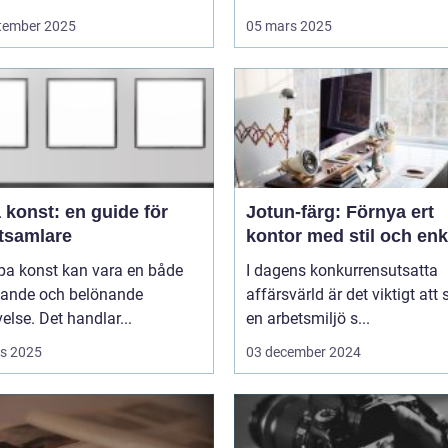
tember 2025
05 mars 2025
 konst: en guide för
Jotun-färg: Förnya ert
tsamlare
kontor med stil och enk
pa konst kan vara en både
I dagens konkurrensutsatta
ande och belönande
affärsvärld är det viktigt att
else. Det handlar...
en arbetsmiljö s...
s 2025
03 december 2024