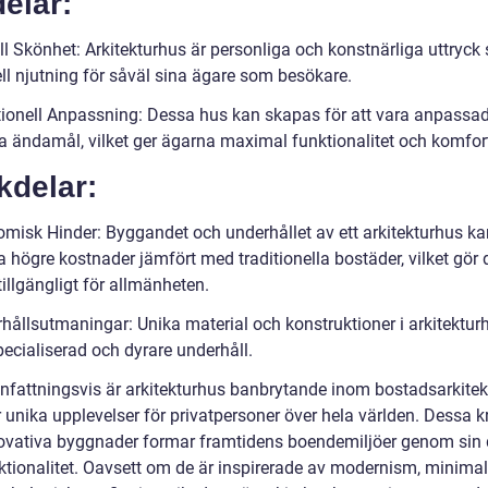
elar:
ll Skönhet: Arkitekturhus är personliga och konstnärliga uttryck
ell njutning för såväl sina ägare som besökare.
tionell Anpassning: Dessa hus kan skapas för att vara anpassade
ka ändamål, vilket ger ägarna maximal funktionalitet och komfor
kdelar:
omisk Hinder: Byggandet och underhållet av ett arkitekturhus ka
 högre kostnader jämfört med traditionella bostäder, vilket gör 
illgängligt för allmänheten.
rhållsutmaningar: Unika material och konstruktioner i arkitektur
pecialiserad och dyrare underhåll.
attningsvis är arkitekturhus banbrytande inom bostadsarkitek
 unika upplevelser för privatpersoner över hela världen. Dessa k
ovativa byggnader formar framtidens boendemiljöer genom sin 
ktionalitet. Oavsett om de är inspirerade av modernism, minimal