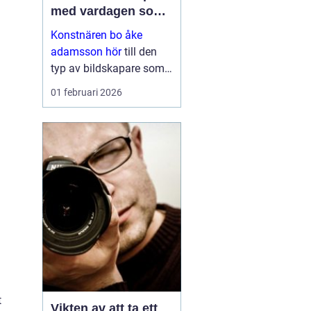
med vardagen som
scen
Konstnären bo åke
adamsson hör
till den
typ av bildskapare som
ofta upptäcks av en
01 februari 2026
slump i ett skyltfönster, i
en mindre
galleriutställning eller
bland hundratals namn i
en webbutik. När blicken
väl fastnar st...
t
Vikten av att ta ett