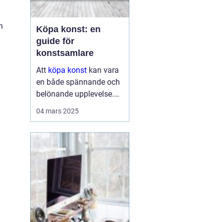
n
Köpa konst: en
guide för
konstsamlare
Att
köpa konst
kan vara
en både spännande och
belönande upplevelse.
Det handlar inte bara om
04 mars 2025
att förvärva ett fysiskt
objekt, utan också om
att investera i något som
u...