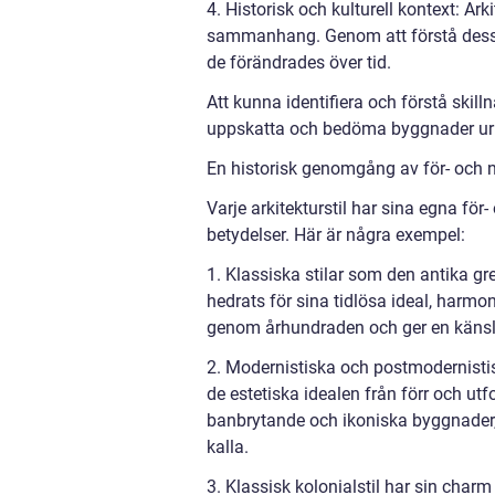
4. Historisk och kulturell kontext: Ark
sammanhang. Genom att förstå dessa 
de förändrades över tid.
Att kunna identifiera och förstå skilln
uppskatta och bedöma byggnader ur ett
En historisk genomgång av för- och na
Varje arkitekturstil har sina egna för
betydelser. Här är några exempel:
1. Klassiska stilar som den antika gr
hedrats för sina tidlösa ideal, harmon
genom århundraden och ger en känsla 
2. Modernistiska och postmodernisti
de estetiska idealen från förr och utf
banbrytande och ikoniska byggnader, 
kalla.
3. Klassisk kolonialstil har sin char