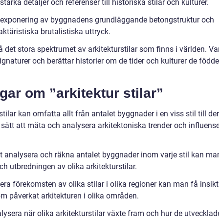
arka detaljer och referenser till historiska stilar och kulturer.
på exponering av byggnadens grundläggande betongstruktur och
täristiska brutalistiska uttryck.
 det stora spektrumet av arkitekturstilar som finns i världen. Va
ignaturer och berättar historier om de tider och kulturer de född
gar om ”arkitektur stilar”
ilar kan omfatta allt från antalet byggnader i en viss stil till de
 sätt att mäta och analysera arkitektoniska trender och influense
tt analysera och räkna antalet byggnader inom varje stil kan ma
h utbredningen av olika arkitekturstilar.
ra förekomsten av olika stilar i olika regioner kan man få insikt
som påverkat arkitekturen i olika områden.
ysera när olika arkitekturstilar växte fram och hur de utvecklad