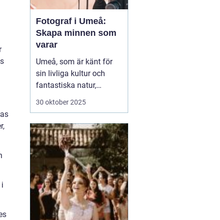
Fotograf i Umeå:
Skapa minnen som
varar
r
es
Umeå, som är känt för
sin livliga kultur och
fantastiska natur,
erbjuder många tillfällen
30 oktober 2025
för fotografering.
ras
Oavsett om du är i
r,
staden för att utforska
dess kulturella
n
evenemang eller de
vackra norrlands...
 i
es