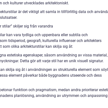
 och kulturer utvecklades arkitektoniskt.
ekturstilar är det viktigt att samla in tillförlitlig data och använd
 slutsatser.
stilar” skiljer sig från varandra
ilar kan vara tydliga och uppenbara eller subtila och
som tidsperiod, geografi, kulturella influenser och arkitekters
t som olika arkitekturstilar kan skilja sig åt:
a egna estetiska egenskaper, såsom användning av vissa material,
yckningar. Detta gör att varje stil har en unik visuell signatur.
r kan skilja sig åt i användningen av strukturella element som söyl
. Dessa element påverkar både byggnadens utseende och dess
r betonar funktion och pragmatism, medan andra prioriterar estet
gnadens planlösning, användning av utrymmen och anpassning t