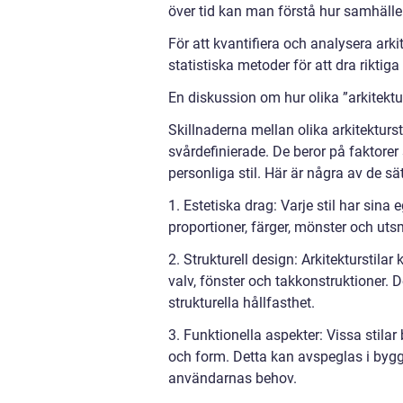
över tid kan man förstå hur samhällen
För att kvantifiera och analysera arkit
statistiska metoder för att dra riktiga
En diskussion om hur olika ”arkitektur 
Skillnaderna mellan olika arkitekturst
svårdefinierade. De beror på faktorer 
personliga stil. Här är några av de sät
1. Estetiska drag: Varje stil har sin
proportioner, färger, mönster och utsm
2. Strukturell design: Arkitekturstila
valv, fönster och takkonstruktioner
strukturella hållfasthet.
3. Funktionella aspekter: Vissa stila
och form. Detta kan avspeglas i byg
användarnas behov.