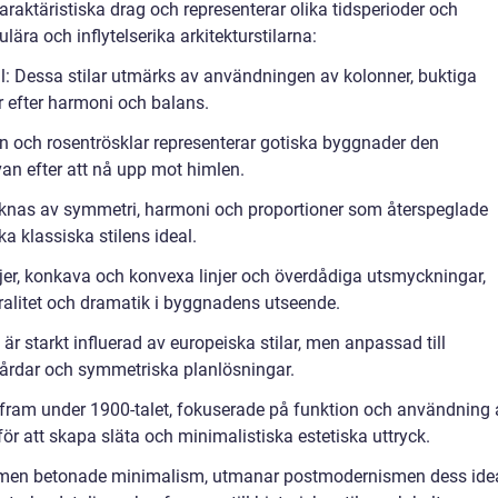
araktäristiska drag och representerar olika tidsperioder och
lära och inflytelserika arkitekturstilarna:
il: Dessa stilar utmärks av användningen av kolonner, buktiga
r efter harmoni och balans.
orn och rosentrösklar representerar gotiska byggnader den
van efter att nå upp mot himlen.
knas av symmetri, harmoni och proportioner som återspeglade
ka klassiska stilens ideal.
ljer, konkava och konvexa linjer och överdådiga utsmyckningar,
tralitet och dramatik i byggnadens utseende.
n är starkt influerad av europeiska stilar, men anpassad till
rgårdar och symmetriska planlösningar.
 fram under 1900-talet, fokuserade på funktion och användning 
r att skapa släta och minimalistiska estetiska uttryck.
en betonade minimalism, utmanar postmodernismen dess ide