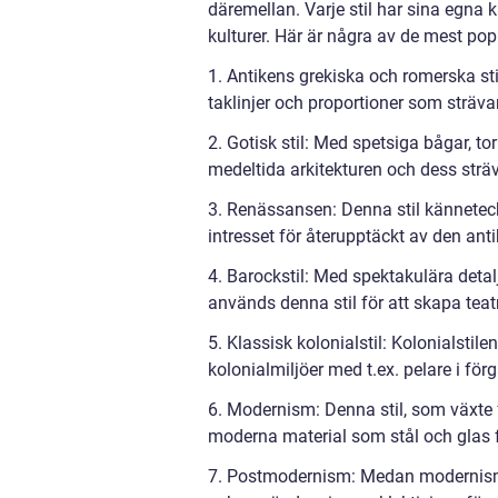
däremellan. Varje stil har sina egna k
kulturer. Här är några av de mest popu
1. Antikens grekiska och romerska st
taklinjer och proportioner som sträva
2. Gotisk stil: Med spetsiga bågar, t
medeltida arkitekturen och dess strä
3. Renässansen: Denna stil kännetec
intresset för återupptäckt av den anti
4. Barockstil: Med spektakulära deta
används denna stil för att skapa tea
5. Klassisk kolonialstil: Kolonialstile
kolonialmiljöer med t.ex. pelare i fö
6. Modernism: Denna stil, som växte
moderna material som stål och glas fö
7. Postmodernism: Medan modernism