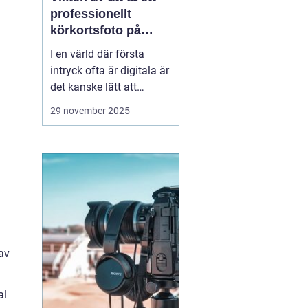
professionellt
körkortsfoto på
Östermalm
I en värld där första
intryck ofta är digitala är
det kanske lätt att
glömma bort vikten av
29 november 2025
ett välgjort körkortsfoto.
Ändå är detta lilla foto
en viktig del av vår
identitet. Ett k&o...
av
al