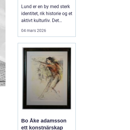
levende
Lund er en by med sterk
universitetsby
identitet, rik historie og et
aktivt kulturliv. Det
merkes også i måten
04 mars 2026
folk jobber med bilder.
Her finnes alt fra
kunstneriske portretter
og reklamebilder til
landbruksfoto og
dokumentasjon av
forskning. Når bedrifter,
instit...
Bo Åke adamsson
ett konstnärskap