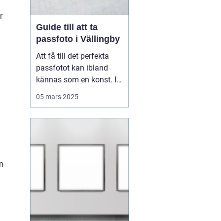
r
Guide till att ta
passfoto i Vällingby
Att få till det perfekta
passfotot kan ibland
kännas som en konst. I
Vällingby finns flera
05 mars 2025
alternativ för den som är
i behov av ett nytt
passfoto. Oavsett om
det handlar om att
förnya passet eller få till
rät...
n