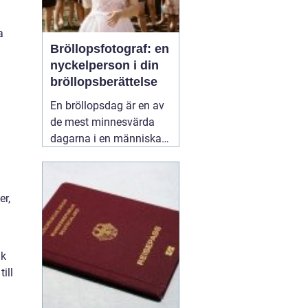
a
Bröllopsfotograf: en
nyckelperson i din
bröllopsberättelse
En bröllopsdag är en av
de mest minnesvärda
dagarna i en människas
liv. Det är en dag fylld
med kärlek, glädje och
känslosamma stunder
er,
som man vill för evigt
bevara i minnet.
01
september 2025
ik
ill