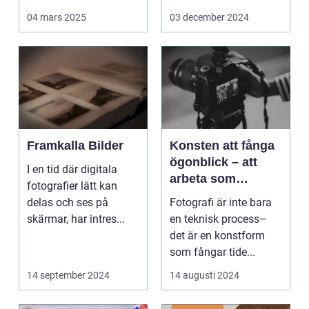
Det handlar...
arbetsmiljö s...
04 mars 2025
03 december 2024
Framkalla Bilder
Konsten att fånga
ögonblick – att
I en tid där digitala
arbeta som
fotografier lätt kan
fotograf i
delas och ses på
Fotografi är inte bara
Norrköping
skärmar, har intres...
en teknisk process–
det är en konstform
som fångar tide...
14 september 2024
14 augusti 2024