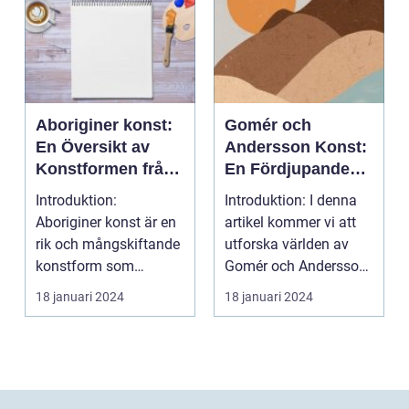
Aboriginer konst:
Gomér och
En Översikt av
Andersson Konst:
Konstformen från
En Fördjupande
Australiens
Översikt
Introduktion:
Introduktion: I denna
Urinvånare
Aboriginer konst är en
artikel kommer vi att
rik och mångskiftande
utforska världen av
konstform som
Gomér och Andersson
härstammar från
konst, dess olik...
18 januari 2024
18 januari 2024
Australiens...