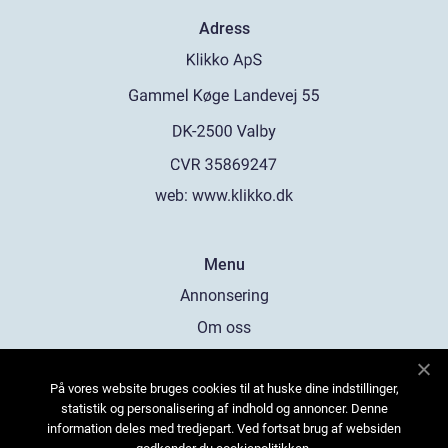
Adress
web:
www.klikko.dk
Menu
Annonsering
Om oss
Cookies
På vores website bruges cookies til at huske dine indstillinger,
Kontakta oss
statistik og personalisering af indhold og annoncer. Denne
Sitemap
information deles med tredjepart. Ved fortsat brug af websiden