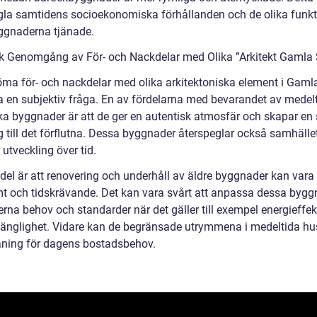
gla samtidens socioekonomiska förhållanden och de olika funkt
gnaderna tjänade.
sk Genomgång av För- och Nackdelar med Olika ”Arkitekt Gamla 
öma för- och nackdelar med olika arkitektoniska element i Gaml
a en subjektiv fråga. En av fördelarna med bevarandet av medel
ska byggnader är att de ger en autentisk atmosfär och skapar en 
g till det förflutna. Dessa byggnader återspeglar också samhälle
utveckling över tid.
del är att renovering och underhåll av äldre byggnader kan vara
t och tidskrävande. Det kan vara svårt att anpassa dessa bygg
erna behov och standarder när det gäller till exempel energieffekt
lgänglighet. Vidare kan de begränsade utrymmena i medeltida hu
ning för dagens bostadsbehov.