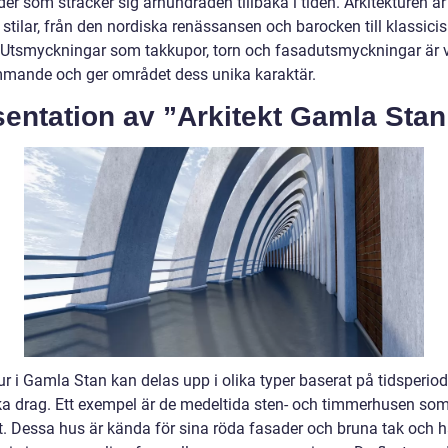
r som sträcker sig århundraden tillbaka i tiden. Arkitekturen är
 stilar, från den nordiska renässansen och barocken till klassic
 Utsmyckningar som takkupor, torn och fasadutsmyckningar är v
mande och ger området dess unika karaktär.
entation av ”Arkitekt Gamla Stan
ur i Gamla Stan kan delas upp i olika typer baserat på tidsperio
iska drag. Ett exempel är de medeltida sten- och timmerhusen som
. Dessa hus är kända för sina röda fasader och bruna tak och h