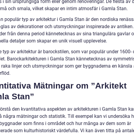
 i sin ursprungliga form eller genom renoveringar. De flesta av 
små och smala, vilket skapar en intim atmosfär i Gamla Stan.
n populär typ av arkitektur i Gamla Stan är den nordiska renäs
glas av dekorationer och utsmyckningar inspirerade av antiken.
er från denna period kännetecknas av sina triangulära gavlar o
nella detaljer som skapar en unik visuell upplevelse.
e typ av arkitektur är barockstilen, som var populär under 1600-
let. Barockarkitekturen i Gamla Stan kännetecknas av symmetri
, raka linjer och utsmyckningar som ger byggnaderna en känsla 
flöd.
titativa Mätningar om ”Arkitekt
la Stan”
förstå den kvantitativa aspekten av arkitekturen i Gamla Stan kan
på några mätningar och statistik. Till exempel kan vi undersöka 
yggnader som finns i området och hur många av dem som är
cerade som kulturhistoriskt värdefulla. Vi kan även titta på antal