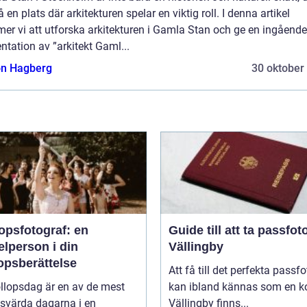
 en plats där arkitekturen spelar en viktig roll. I denna artikel
er vi att utforska arkitekturen i Gamla Stan och ge en ingående
ntation av ”arkitekt Gaml...
n Hagberg
30 oktober
opsfotograf: en
Guide till att ta passfoto
lperson i din
Vällingby
opsberättelse
Att få till det perfekta passfo
llopsdag är en av de mest
kan ibland kännas som en ko
svärda dagarna i en
Vällingby finns...