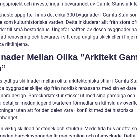
ingsprojekt och investeringar i bevarandet av Gamla Stans arkite
senaste uppgifter finns det cirka 300 byggnader i Gamla Stan so
 som kulturhistoriska värden. Detta inkluderar allt från stora of
er till små bostadshus. Ungefär hälften av dessa byggnader ha
t renovering och bevarats i sitt ursprungliga skick eller i linje
ka riktlinjerna.
lnader Mellan Olika ”Arkitekt Ga
n”
s tydliga skillnader mellan olika arkitektoniska stilar i Gamla St
da byggnader skiljer sig från nordisk renässans med sin enklare
dnära design. Barockarkitektur sticker ut med sina pampiga och
a detaljer, medan jugendkvarteren förmedlar en känsla av överfl
ingar utan att för den delen vara i konflikt med det historiska
hanget.
 viktig skillnad är storlek och struktur. Medeltida hus är ofta 
medan barockbyggnader är mer rymliga och utsmyckade. Detta