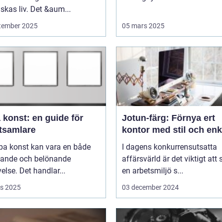
kas liv. Det &aum...
tember 2025
05 mars 2025
 konst: en guide för
Jotun-färg: Förnya ert
tsamlare
kontor med stil och enk
pa konst kan vara en både
I dagens konkurrensutsatta
ande och belönande
affärsvärld är det viktigt att
else. Det handlar...
en arbetsmiljö s...
s 2025
03 december 2024