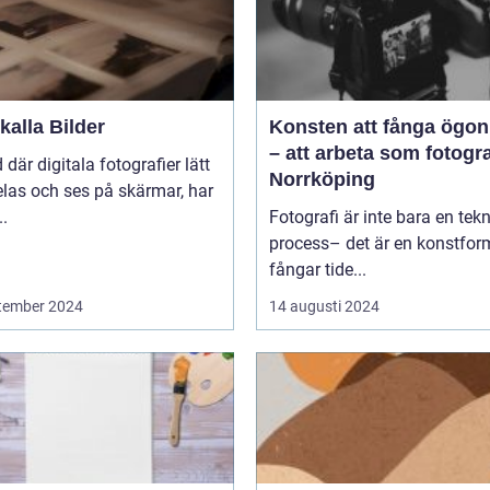
alla Bilder
Konsten att fånga ögon
– att arbeta som fotogra
d där digitala fotografier lätt
Norrköping
las och ses på skärmar, har
..
Fotografi är inte bara en tek
process– det är en konstfo
fångar tide...
tember 2024
14 augusti 2024