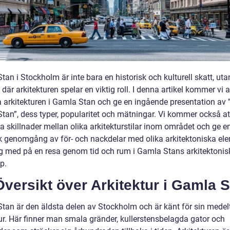
an i Stockholm är inte bara en historisk och kulturell skatt, ut
 där arkitekturen spelar en viktig roll. I denna artikel kommer vi a
a arkitekturen i Gamla Stan och ge en ingående presentation av ”
tan”, dess typer, popularitet och mätningar. Vi kommer också at
a skillnader mellan olika arkitekturstilar inom området och ge e
sk genomgång av för- och nackdelar med olika arkitektoniska el
g med på en resa genom tid och rum i Gamla Stans arkitektonis
p.
versikt över Arkitektur i Gamla 
tan är den äldsta delen av Stockholm och är känt för sin medel
tur. Här finner man smala gränder, kullerstensbelagda gator och