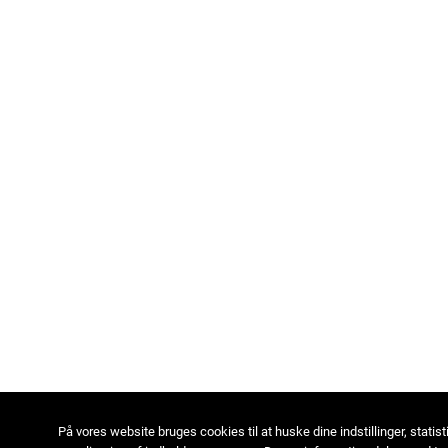
På vores website bruges cookies til at huske dine indstillinger, statist