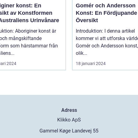
iginer konst: En
Gomér och Andersson
sikt av Konstformen
Konst: En Fördjupande
Australiens Urinvånare
Översikt
uktion: Aboriginer konst är
Introduktion: I denna artikel
k och mångskiftande
kommer vi att utforska värld
form som härstammar från
Gomér och Andersson konst,
liens...
olik...
uari 2024
18 januari 2024
Adress