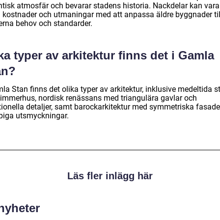
ntisk atmosfär och bevarar stadens historia. Nackdelar kan vara
 kostnader och utmaningar med att anpassa äldre byggnader til
rna behov och standarder.
ka typer av arkitektur finns det i Gamla
an?
la Stan finns det olika typer av arkitektur, inklusive medeltida s
timmerhus, nordisk renässans med triangulära gavlar och
itionella detaljer, samt barockarkitektur med symmetriska fasade
iga utsmyckningar.
Läs fler inlägg här
 nyheter