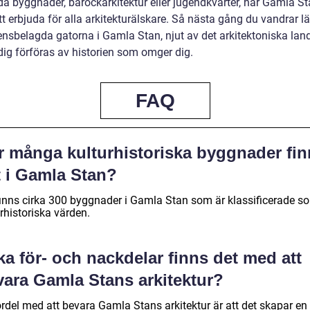
da byggnader, barockarkitektur eller jugendkvarter, har Gamla S
t erbjuda för alla arkitekturälskare. Så nästa gång du vandrar l
tensbelagda gatorna i Gamla Stan, njut av det arkitektoniska la
dig förföras av historien som omger dig.
FAQ
r många kulturhistoriska byggnader fin
t i Gamla Stan?
finns cirka 300 byggnader i Gamla Stan som är klassificerade s
rhistoriska värden.
ka för- och nackdelar finns det med att
vara Gamla Stans arkitektur?
ördel med att bevara Gamla Stans arkitektur är att det skapar en