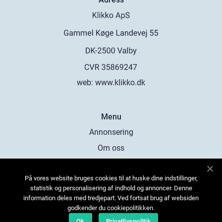
web:
www.klikko.dk
Menu
Annonsering
Om oss
Cookies
På vores website bruges cookies til at huske dine indstillinger,
Kontakta oss
statistik og personalisering af indhold og annoncer. Denne
Sitemap
information deles med tredjepart. Ved fortsat brug af websiden
godkender du cookiepolitikken.
Ok
Privatlivspolitik