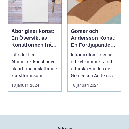
Aboriginer konst:
Gomér och
En Översikt av
Andersson Konst:
Konstformen från
En Fördjupande
Australiens
Översikt
Introduktion:
Introduktion: I denna
Urinvånare
Aboriginer konst är en
artikel kommer vi att
rik och mångskiftande
utforska världen av
konstform som
Gomér och Andersson
härstammar från
konst, dess olik...
18 januari 2024
18 januari 2024
Australiens...
Adress