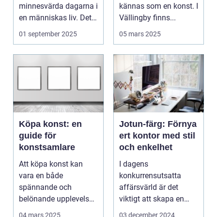
minnesvärda dagarna i
kännas som en konst. I
en människas liv. Det
Vällingby finns...
&aum...
01 september 2025
05 mars 2025
Köpa konst: en
Jotun-färg: Förnya
guide för
ert kontor med stil
konstsamlare
och enkelhet
Att köpa konst kan
I dagens
vara en både
konkurrensutsatta
spännande och
affärsvärld är det
belönande upplevelse.
viktigt att skapa en
Det handlar...
arbetsmiljö s...
04 mars 2025
03 december 2024