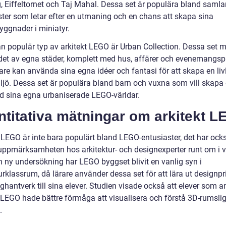
g, Eiffeltornet och Taj Mahal. Dessa set är populära bland samla
ster som letar efter en utmaning och en chans att skapa sina
yggnader i miniatyr.
n populär typ av arkitekt LEGO är Urban Collection. Dessa set m
et av egna städer, komplett med hus, affärer och evenemangspl
re kan använda sina egna idéer och fantasi för att skapa en liv
ljö. Dessa set är populära bland barn och vuxna som vill skapa
d sina egna urbaniserade LEGO-världar.
ntitativa mätningar om arkitekt 
t LEGO är inte bara populärt bland LEGO-entusiaster, det har ock
uppmärksamheten hos arkitektur- och designexperter runt om i v
en ny undersökning har LEGO byggset blivit en vanlig syn i
urklassrum, då lärare använder dessa set för att lära ut designpr
ghantverk till sina elever. Studien visade också att elever som 
t LEGO hade bättre förmåga att visualisera och förstå 3D-rumsli
.