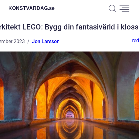
KONSTVARDAG.
se
rkitekt LEGO: Bygg din fantasivärld i kloss
red
ember 2023
Jon Larsson