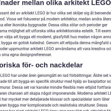
lnader mellan olika arkitekt LEGO
ssant del av arkitekt LEGO är hur olika set skiljer sig åt beroende 
iod. Vissa set fokuserar på modern arkitektur, medan andra åter
ka eller ikoniska byggnader. Dessa olika stilar och perioder ger
na möjlighet att utforska olika arkitektoniska estetik. Till exe
on välja att bygga ett modernt, glasfylldt hus medan någon ann
tt bygga en gotisk katedral. Genom att erbjuda denna mångfald a
ioder uppmuntrar arkitekt LEGO användarna att vara kreativa oc
a sina egna designpreferenser.
oriska för- och nackdelar
 LEGO har under åren genomgått en rad förbättringar. Äldre set v
de till att bygga en specifik struktur med hjälp av basplattor o
 murar. Dessa set var kanske mindre flexibla men erbjöd fortfar
ren chansen att skapa något imponerande. Moderna arkitekt L
 har mycket mer detaljerade klossar och specialdelar som låter
ren bygga mer komplicerade och realistiska strukturer. Dessa