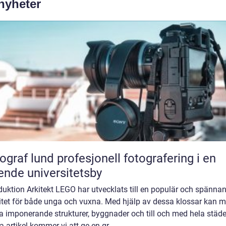
 nyheter
und profesjonell fotografering i en
ende universitetsby
duktion Arkitekt LEGO har utvecklats till en populär och spänna
vitet för både unga och vuxna. Med hjälp av dessa klossar kan 
 imponerande strukturer, byggnader och till och med hela städer
 artikel kommer vi att ge en gr...