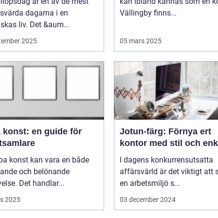
llopsdag är en av de mest
kan ibland kännas som en ko
svärda dagarna i en
Vällingby finns...
kas liv. Det &aum...
tember 2025
05 mars 2025
 konst: en guide för
Jotun-färg: Förnya ert
tsamlare
kontor med stil och enk
pa konst kan vara en både
I dagens konkurrensutsatta
ande och belönande
affärsvärld är det viktigt att
else. Det handlar...
en arbetsmiljö s...
s 2025
03 december 2024