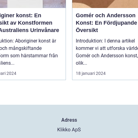
iginer konst: En
Gomér och Andersson
sikt av Konstformen
Konst: En Fördjupande
Australiens Urinvånare
Översikt
uktion: Aboriginer konst är
Introduktion: I denna artikel
k och mångskiftande
kommer vi att utforska värld
form som härstammar från
Gomér och Andersson konst,
liens...
olik...
uari 2024
18 januari 2024
Adress