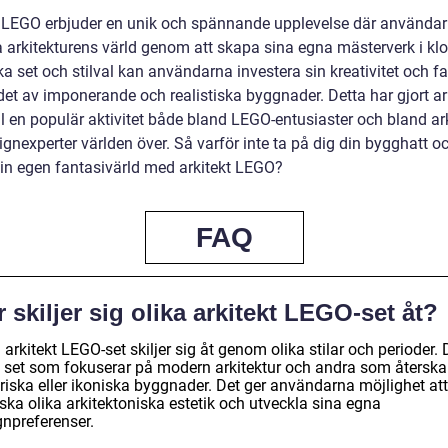
t LEGO erbjuder en unik och spännande upplevelse där använda
a arkitekturens värld genom att skapa sina egna mästerverk i klo
a set och stilval kan användarna investera sin kreativitet och fa
et av imponerande och realistiska byggnader. Detta har gjort ar
l en populär aktivitet både bland LEGO-entusiaster och bland ark
gnexperter världen över. Så varför inte ta på dig din bygghatt o
in egen fantasivärld med arkitekt LEGO?
FAQ
 skiljer sig olika arkitekt LEGO-set åt?
 arkitekt LEGO-set skiljer sig åt genom olika stilar och perioder. 
s set som fokuserar på modern arkitektur och andra som återsk
riska eller ikoniska byggnader. Det ger användarna möjlighet att
ska olika arkitektoniska estetik och utveckla sina egna
gnpreferenser.