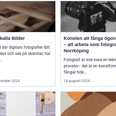
alla Bilder
Konsten att fånga ögon
– att arbeta som fotogra
d där digitala fotografier lätt
Norrköping
las och ses på skärmar, har
..
Fotografi är inte bara en tek
process– det är en konstfo
fångar tide...
tember 2024
14 augusti 2024