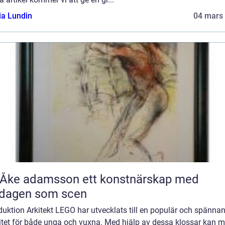
ia Lundin
04 mars
 adamsson ett konstnärskap med
rdagen som scen
duktion Arkitekt LEGO har utvecklats till en populär och spänna
vitet för både unga och vuxna. Med hjälp av dessa klossar kan 