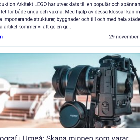
duktion Arkitekt LEGO har utvecklats till en populär och spänna
vitet för både unga och vuxna. Med hjälp av dessa klossar kan 
 imponerande strukturer, byggnader och till och med hela städer
 artikel kommer vi att ge en gr...
n
29 november
ograf i Umeå: Skapa minnen som varar