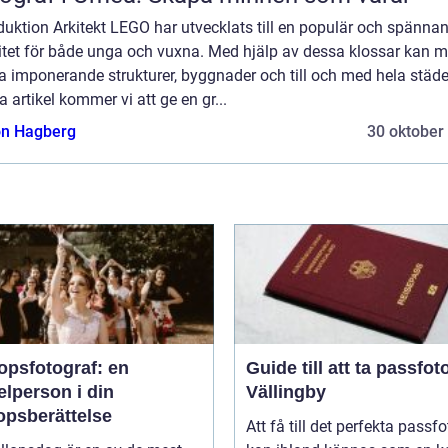
duktion Arkitekt LEGO har utvecklats till en populär och spänna
vitet för både unga och vuxna. Med hjälp av dessa klossar kan 
 imponerande strukturer, byggnader och till och med hela städer
 artikel kommer vi att ge en gr...
n Hagberg
30 oktober
opsfotograf: en
Guide till att ta passfoto
lperson i din
Vällingby
opsberättelse
Att få till det perfekta passfo