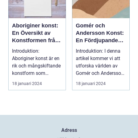
Aboriginer konst:
Gomér och
En Översikt av
Andersson Konst:
Konstformen från
En Fördjupande
Australiens
Översikt
Introduktion:
Introduktion: I denna
Urinvånare
Aboriginer konst är en
artikel kommer vi att
rik och mångskiftande
utforska världen av
konstform som
Gomér och Andersson
härstammar från
konst, dess olik...
18 januari 2024
18 januari 2024
Australiens...
Adress