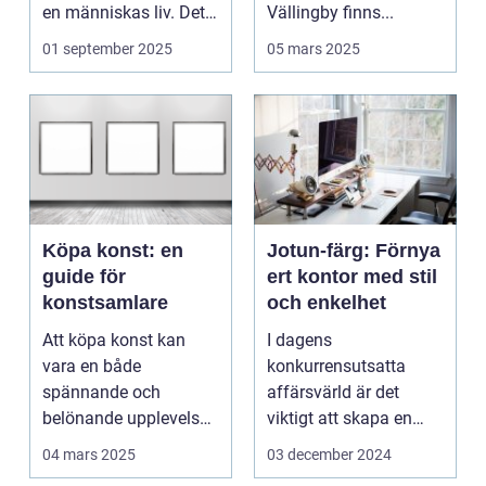
en människas liv. Det
Vällingby finns...
&aum...
01 september 2025
05 mars 2025
Köpa konst: en
Jotun-färg: Förnya
guide för
ert kontor med stil
konstsamlare
och enkelhet
Att köpa konst kan
I dagens
vara en både
konkurrensutsatta
spännande och
affärsvärld är det
belönande upplevelse.
viktigt att skapa en
Det handlar...
arbetsmiljö s...
04 mars 2025
03 december 2024