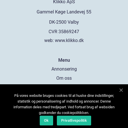
web:
www.klikko.dk
Menu
Annonsering
Om oss
Cookies
På vores website bruges cookies til at huske dine indstillinger,
Kontakta oss
statistik og personalisering af indhold og annoncer. Denne
Sitemap
information deles med tredjepart. Ved fortsat brug af websiden
godkender du cookiepolitikken.
Ok
Privatlivspolitik