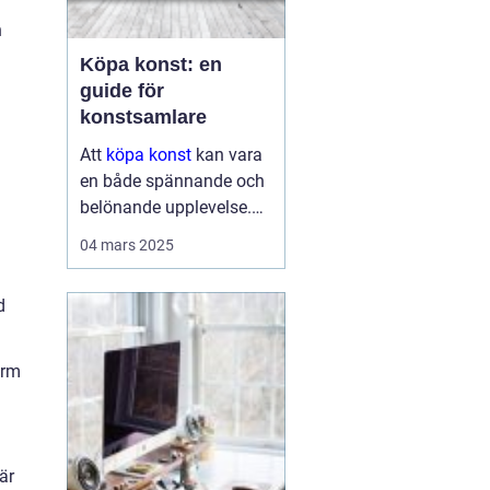
n
Köpa konst: en
guide för
konstsamlare
Att
köpa konst
kan vara
en både spännande och
belönande upplevelse.
Det handlar inte bara om
04 mars 2025
att förvärva ett fysiskt
objekt, utan också om
d
att investera i något som
u...
arm
är