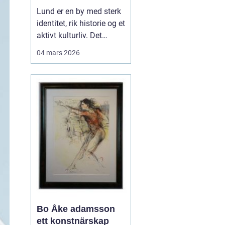
levende
Lund er en by med sterk
universitetsby
identitet, rik historie og et
aktivt kulturliv. Det
merkes også i måten
04 mars 2026
folk jobber med bilder.
Her finnes alt fra
kunstneriske portretter
og reklamebilder til
landbruksfoto og
dokumentasjon av
forskning. Når bedrifter,
instit...
Bo Åke adamsson
ett konstnärskap