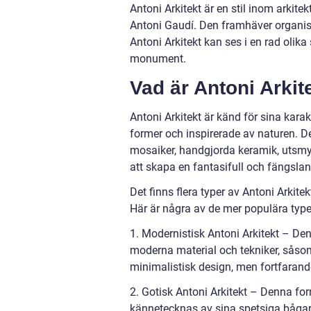
Antoni Arkitekt är en stil inom arkit
Antoni Gaudí. Den framhäver organis
Antoni Arkitekt kan ses i en rad olik
monument.
Vad är Antoni Arkit
Antoni Arkitekt är känd för sina kar
former och inspirerade av naturen. De
mosaiker, handgjorda keramik, utsmyc
att skapa en fantasifull och fängsla
Det finns flera typer av Antoni Arki
Här är några av de mer populära type
1. Modernistisk Antoni Arkitekt – De
moderna material och tekniker, såsom
minimalistisk design, men fortfarand
2. Gotisk Antoni Arkitekt – Denna for
kännetecknas av sina spetsiga bågar, 