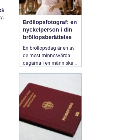
på
ta
Bröllopsfotograf: en
nyckelperson i din
bröllopsberättelse
h
En bröllopsdag är en av
de mest minnesvärda
dagarna i en människas
liv. Det är en dag fylld
med kärlek, glädje och
känslosamma stunder
som man vill för evigt
bevara i minnet.
01
september 2025