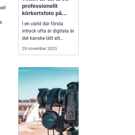
professionellt
ell
körkortsfoto på
d
Östermalm
ss
I en värld där första
intryck ofta är digitala är
det kanske lätt att
glömma bort vikten av
29 november 2025
ett välgjort körkortsfoto.
Ändå är detta lilla foto
en viktig del av vår
identitet. Ett k&o...