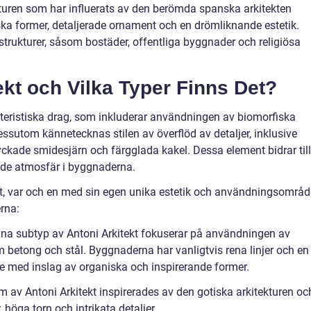
ekturen som har influerats av den berömda spanska arkitekten
ka former, detaljerade ornament och en drömliknande estetik.
a strukturer, såsom bostäder, offentliga byggnader och religiösa
ekt och Vilka Typer Finns Det?
akteristiska drag, som inkluderar användningen av biomorfiska
ssutom kännetecknas stilen av överflöd av detaljer, inklusive
kade smidesjärn och färgglada kakel. Dessa element bidrar till
nde atmosfär i byggnaderna.
tekt, var och en med sin egen unika estetik och användningsområd
rna:
nna subtyp av Antoni Arkitekt fokuserar på användningen av
 betong och stål. Byggnaderna har vanligtvis rena linjer och en
e med inslag av organiska och inspirerande former.
m av Antoni Arkitekt inspirerades av den gotiska arkitekturen oc
höga torn och intrikata detaljer.