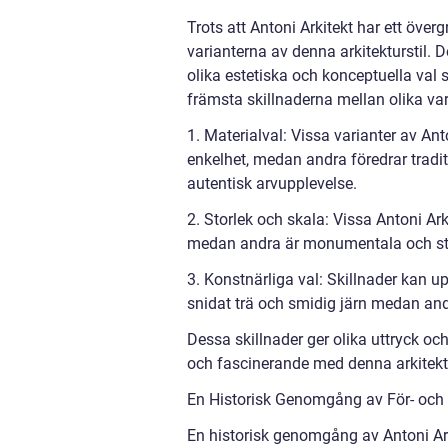
Trots att Antoni Arkitekt har ett över
varianterna av denna arkitekturstil. De
olika estetiska och konceptuella val
främsta skillnaderna mellan olika var
1. Materialval: Vissa varianter av A
enkelhet, medan andra föredrar tradi
autentisk arvupplevelse.
2. Storlek och skala: Vissa Antoni Ar
medan andra är monumentala och st
3. Konstnärliga val: Skillnader kan u
snidat trä och smidig järn medan and
Dessa skillnader ger olika uttryck och
och fascinerande med denna arkitektu
En Historisk Genomgång av För- och 
En historisk genomgång av Antoni Arki