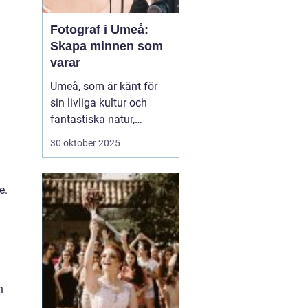
Fotograf i Umeå:
Skapa minnen som
varar
Umeå, som är känt för
sin livliga kultur och
fantastiska natur,
erbjuder många tillfällen
30 oktober 2025
för fotografering.
Oavsett om du är i
staden för att utforska
e.
dess kulturella
evenemang eller de
vackra norrlands...
h