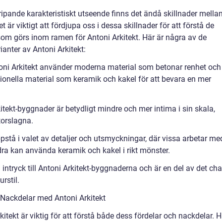
gripande karakteristiskt utseende finns det ändå skillnader mella
t är viktigt att fördjupa oss i dessa skillnader för att förstå de
 som görs inom ramen för Antoni Arkitekt. Här är några av de
ianter av Antoni Arkitekt:
ntoni Arkitekt använder moderna material som betonar renhet och
tionella material som keramik och kakel för att bevara en mer
kitekt-byggnader är betydligt mindre och mer intima i sin skala,
orslagna.
ppstå i valet av detaljer och utsmyckningar, där vissa arbetar me
ra kan använda keramik och kakel i rikt mönster.
 intryck till Antoni Arkitekt-byggnaderna och är en del av det ch
rstil.
Nackdelar med Antoni Arkitekt
tekt är viktig för att förstå både dess fördelar och nackdelar. H