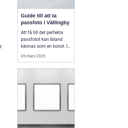
Guide till att ta
passfoto i Vällingby
Att få till det perfekta
passfotot kan ibland
kännas som en konst. I
t
Vällingby finns flera
05 mars 2025
alternativ för den som är
i behov av ett nytt
passfoto. Oavsett om
det handlar om att
förnya passet eller få till
rät...