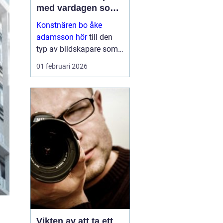
med vardagen som
scen
Konstnären bo åke
adamsson hör
till den
typ av bildskapare som
ofta upptäcks av en
01 februari 2026
slump i ett skyltfönster, i
en mindre
galleriutställning eller
bland hundratals namn i
en webbutik. När blicken
väl fastnar st...
Vikten av att ta ett