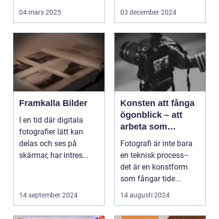
Det handlar...
arbetsmiljö s...
04 mars 2025
03 december 2024
Framkalla Bilder
Konsten att fånga
ögonblick – att
I en tid där digitala
arbeta som
fotografier lätt kan
fotograf i
delas och ses på
Fotografi är inte bara
Norrköping
skärmar, har intres...
en teknisk process–
det är en konstform
som fångar tide...
14 september 2024
14 augusti 2024