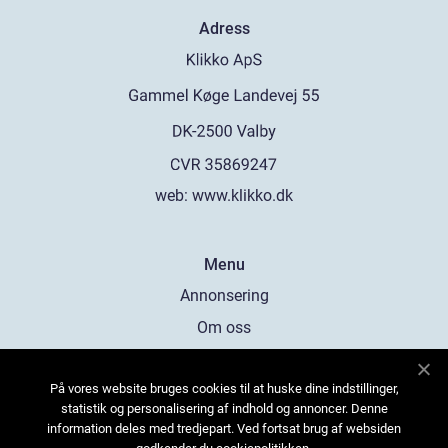
Adress
web:
www.klikko.dk
Menu
Annonsering
Om oss
Cookies
På vores website bruges cookies til at huske dine indstillinger,
Kontakta oss
statistik og personalisering af indhold og annoncer. Denne
Sitemap
information deles med tredjepart. Ved fortsat brug af websiden