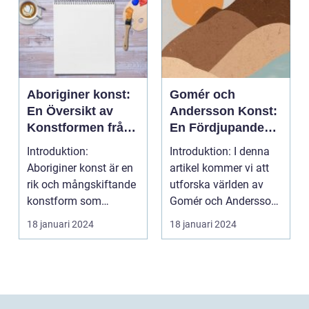
Aboriginer konst:
Gomér och
En Översikt av
Andersson Konst:
Konstformen från
En Fördjupande
Australiens
Översikt
Introduktion:
Introduktion: I denna
Urinvånare
Aboriginer konst är en
artikel kommer vi att
rik och mångskiftande
utforska världen av
konstform som
Gomér och Andersson
härstammar från
konst, dess olik...
18 januari 2024
18 januari 2024
Australiens...