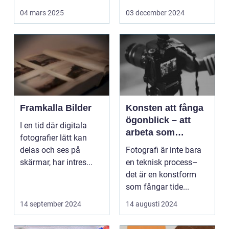
Det handlar...
arbetsmiljö s...
04 mars 2025
03 december 2024
Framkalla Bilder
Konsten att fånga
ögonblick – att
I en tid där digitala
arbeta som
fotografier lätt kan
fotograf i
delas och ses på
Fotografi är inte bara
Norrköping
skärmar, har intres...
en teknisk process–
det är en konstform
som fångar tide...
14 september 2024
14 augusti 2024