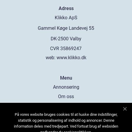
Adress
web:
www.klikko.dk
Menu
Annonsering
Om oss
Cookies
På vores website bruges cookies til at huske dine indstillinger,
Kontakta oss
statistik og personalisering af indhold og annoncer. Denne
Sitemap
information deles med tredjepart. Ved fortsat brug af websiden