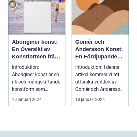
Aboriginer konst:
Gomér och
En Översikt av
Andersson Konst:
Konstformen från
En Fördjupande
Australiens
Översikt
Introduktion:
Introduktion: I denna
Urinvånare
Aboriginer konst är en
artikel kommer vi att
rik och mångskiftande
utforska världen av
konstform som
Gomér och Andersson
härstammar från
konst, dess olik...
18 januari 2024
18 januari 2024
Australiens...