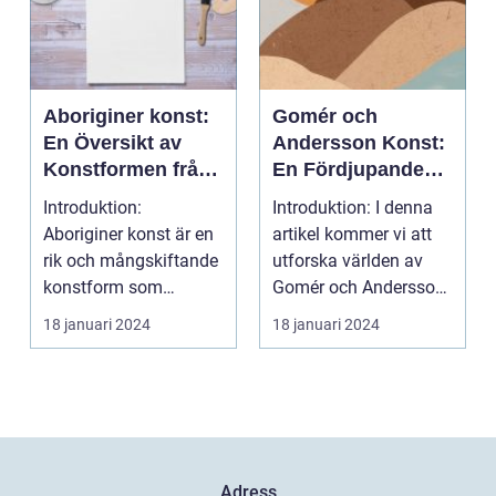
Aboriginer konst:
Gomér och
En Översikt av
Andersson Konst:
Konstformen från
En Fördjupande
Australiens
Översikt
Introduktion:
Introduktion: I denna
Urinvånare
Aboriginer konst är en
artikel kommer vi att
rik och mångskiftande
utforska världen av
konstform som
Gomér och Andersson
härstammar från
konst, dess olik...
18 januari 2024
18 januari 2024
Australiens...
Adress