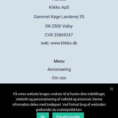
web:
www.klikko.dk
Menu
Annonsering
Om oss
Cookies
På vores website bruges cookies til at huske dine indstillinger,
Kontakta oss
statistik og personalisering af indhold og annoncer. Denne
Sitemap
information deles med tredjepart. Ved fortsat brug af websiden
godkender du cookiepolitikken.
Ok
Privatlivspolitik