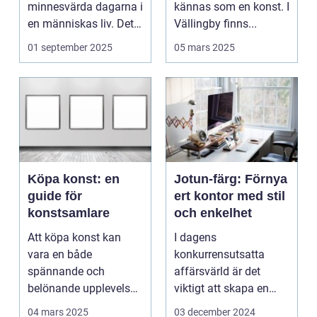
minnesvärda dagarna i
kännas som en konst. I
en människas liv. Det
Vällingby finns...
&aum...
01 september 2025
05 mars 2025
Köpa konst: en
Jotun-färg: Förnya
guide för
ert kontor med stil
konstsamlare
och enkelhet
Att köpa konst kan
I dagens
vara en både
konkurrensutsatta
spännande och
affärsvärld är det
belönande upplevelse.
viktigt att skapa en
Det handlar...
arbetsmiljö s...
04 mars 2025
03 december 2024