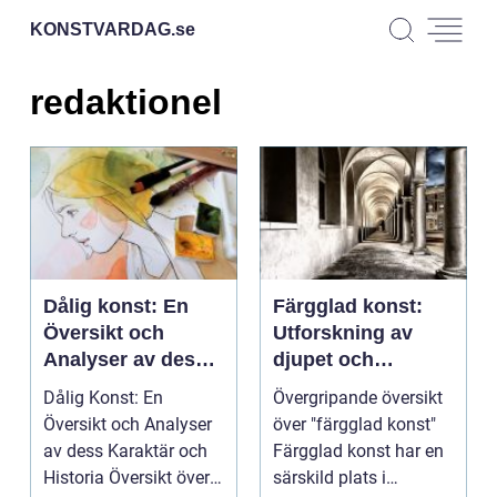
KONSTVARDAG.
se
redaktionel
Dålig konst: En
Färgglad konst:
Översikt och
Utforskning av
Analyser av dess
djupet och
Karaktär och
variationen
Dålig Konst: En
Övergripande översikt
Historia
Översikt och Analyser
över "färgglad konst"
av dess Karaktär och
Färgglad konst har en
Historia Översikt över
särskild plats i