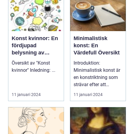
Konst kvinnor: En
Minimalistisk
fördjupad
konst: En
belysning av
Värdefull Översikt
konstens kvinnliga
Översikt av "Konst
Introduktion:
mästare
kvinnor" Inledning: ...
Minimalistisk konst är
en konstriktning som
strävar efter att
förenkla och reducera
11 januari 2024
11 januari 2024
t...