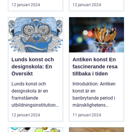
"dålig konst" "...
konstvärlden då ...
12 januari 2024
12 januari 2024
Lunds konst och
Antiken konst En
designskola: En
fascinerande resa
Översikt
tillbaka i tiden
Lunds konst och
Introduktion: Antiken
designskola är en
konst är en
framstående
banbrytande period i
utbildningsinstitution
mänsklighetens
som erbjuder en bred
historia där konsten
12 januari 2024
11 januari 2024
kunskap oc...
nådde nya...