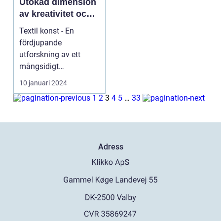
Utökad dimension
av kreativitet och
uttryck
Textil konst - En
fördjupande
utforskning av ett
mångsidigt
konstnärligt medium
10 januari 2024
Introduktion: Text...
1
2
3
4
5
…
33
Adress