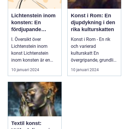
Lichtenstein inom
Konst i Rom: En
konsten: En
djupdykning i den
fördjupande
rika kulturskatten
undersökning
I. Översikt över
Konst i Rom - En rik
Lichtenstein inom
och varierad
konst Lichtenstein
kulturskatt En
inom konsten är en
övergripande, grundlig
stilistisk riktning som
översikt över "konst i
10 januari 2024
10 januari 2024
fr...
rom"...
Textil konst: